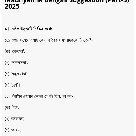
2025
১। সঠিক উত্তরটি নির্বাচন করো:
১.১ তপনের মেসোমশাই কোন্ পত্রিকার সম্পাদককে চিনতেন?–
(ক) 'শুকতারা',
(খ) 'আনন্দমেলা',
(গ) 'সন্ধ্যাতারা',
(ঘ) 'দেশ'।
১.২ বিরাগীর ঝোলার ভেতরে যে বই ছিল, তা হল-
(ক) গীতা,
(খ) মহাভারত,
(গ) কোরান,