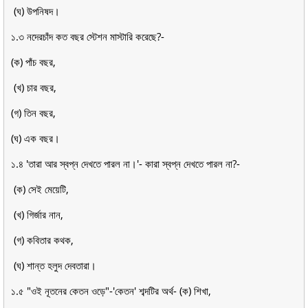
(ঘ) উপনিষদ।
১.৩ নদেরচাঁদ কত বছর স্টেশন মাস্টারি করেছে?-
(ক) পাঁচ বছর,
(খ) চার বছর,
(গ) তিন বছর,
(ঘ) এক বছর।
১.৪ 'তারা আর স্বপ্ন দেখতে পারল না।'- কারা স্বপ্ন দেখতে পারল না?-
(ক) সেই মেয়েটি,
(খ) গির্জার নান,
(গ) কবিতার কথক,
(ঘ) শান্ত হলুদ দেবতারা।
১.৫ "ওই নূতনের কেতন ওড়ে"-'কেতন' শব্দটির অর্থ- (ক) শিখা,