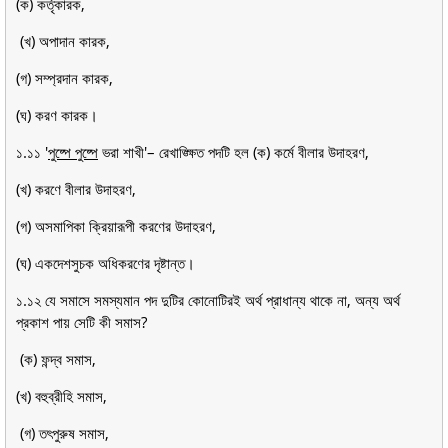
(ক) কর্তৃকারক,
(খ) অপাদান কারক,
(গ) সম্প্রদান কারক,
(ঘ) করণ কারক।
১.১১ '
পুষ্পে পুষ্পে
ভরা শাখী'– রেখাঙ্ক্ষিত পদটি হল (ক) কর্মে বীলার উদাহরণ,
(খ) করণে বীলার উদাহরণ,
(গ) অসমাপিকা ক্রিয়ারূপী করণের উদাহরণ,
(ঘ) একদেশসুচক অধিকরণের দৃষ্টান্ত।
১.১২ যে সমাসে সমস্যমান পদ দুটির কোনোটিরই অর্থ প্রাধান্য থাকে না, অন্য অর্থ
প্রকাশ পায় সেটি কী সমাস?
(ক) ফন্দ্ব সমাস,
(খ) বহুব্রীহি সমাস,
(গ) তৎপুরুষ সমাস,