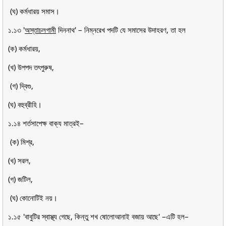
(ঘ) কর্মধারয় সমাস।
১.১৩ '
অস্তাচলগামী
দিননাথ' – নিম্নরেখ পদটি যে সমাসের উদাহরণ, তা হল
(ক) কর্মধারয়,
(খ) উপপদ তৎপুরুষ,
(গ) দ্বিগু,
(ঘ) বহুব্রীহি।
১.১৪ শর্তসাপেক্ষ বাক্য মাত্রই–
(ক) মিশ্র,
(খ) সরল,
(গ) জটিল,
(ঘ) কোনোটিই নয়।
১.১৫ 'বাবুটির স্বাস্থ্য গেছে, কিন্তু শখ ষোলোআনাই বজায় আছে' –এটি হল–