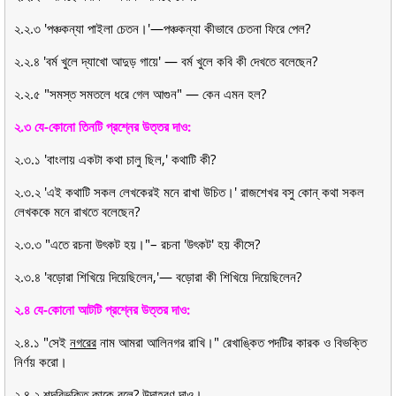
২.২.৩ 'পঞ্চকন্যা পাইলা চেতন।'—পঞ্চকন্যা কীভাবে চেতনা ফিরে পেল?
২.২.৪ 'বর্ম খুলে দ্যাখো আদুড় গায়ে' — বর্ম খুলে কবি কী দেখতে বলেছেন?
২.২.৫ "সমস্ত সমতলে ধরে গেল আগুন" — কেন এমন হল?
২.৩ যে-কোনো তিনটি প্রশ্নের উত্তর দাও:
২.৩.১ 'বাংলায় একটা কথা চালু ছিল,' কথাটি কী?
২.৩.২ 'এই কথাটি সকল লেখকেরই মনে রাখা উচিত।' রাজশেখর বসু কোন্ কথা সকল
লেখককে মনে রাখতে বলেছেন?
২.৩.৩ "এতে রচনা উৎকট হয়।"– রচনা 'উৎকট' হয় কীসে?
২.৩.৪ 'বড়োরা শিখিয়ে দিয়েছিলেন,'— বড়োরা কী শিখিয়ে দিয়েছিলেন?
২.৪ যে-কোনো আটটি প্রশ্নের উত্তর দাও:
২.৪.১ "সেই
নগরের
নাম আমরা আলিনগর রাখি।" রেখাঙ্কিত পদটির কারক ও বিভক্তি
নির্ণয় করো।
২.৪.২ শব্দবিভক্তি কাকে বলে? উদাহরণ দাও।