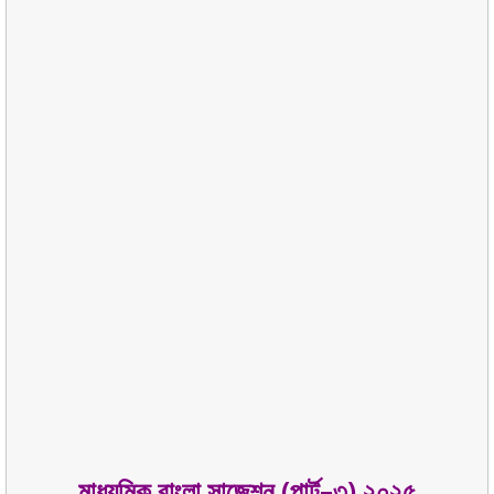
মাধ্যমিক বাংলা সাজেশন (পার্ট–৩) ২০২৫