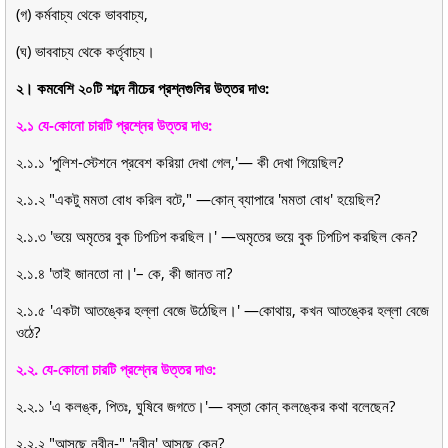
(গ) কর্মবাচ্য থেকে ভাববাচ্য,
(ঘ) ভাববাচ্য থেকে কর্তৃবাচ্য।
২। কমবেশি ২০টি শব্দে নীচের প্রশ্নগুলির উত্তর দাও:
২.১ যে-কোনো চারটি প্রশ্নের উত্তর দাও:
২.১.১ 'পুলিশ-স্টেশনে প্রবেশ করিয়া দেখা গেল,'— কী দেখা গিয়েছিল?
২.১.২ "একটু মমতা বোধ করিল বটে," —কোন্ ব্যাপারে 'মমতা বোধ' হয়েছিল?
২.১.৩ 'ভয়ে অমৃতের বুক ঢিপঢিপ করছিল।' —অমৃতের ভয়ে বুক ঢিপঢিপ করছিল কেন?
২.১.৪ 'তাই জানতো না।'– কে, কী জানত না?
২.১.৫ 'একটা আতঙ্কের হল্লা বেজে উঠেছিল।' —কোথায়, কখন আতঙ্কের হল্লা বেজে
ওঠে?
২.২. যে-কোনো চারটি প্রশ্নের উত্তর দাও:
২.২.১ 'এ কলঙ্ক, পিতঃ, ঘুষিবে জগতে।'— বস্তা কোন্ কলঙ্কের কথা বলেছেন?
২.২.২ "আসছে নবীন-" 'নবীন' আসছে কেন?