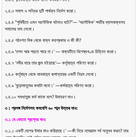
২.৪.৩ সমাস ও সন্ধির দুটি পার্থক্য নির্দেশ করো।
২.৪.৪ "পৃথিবীতে এমন অলৌকিক ঘটনাও ঘটে?"— 'অলৌকিক' পদটির ব্যাসবাক্যসহ
সমাসের নাম লেখো।
২.৪.৫ গঠনগত দিক থেকে বাক্য কয়প্রকার ও কী কী?
২.৪.৬ 'তপন আর পড়তে পারে না।' — বাক্যটিতে বিশেষ্যখণ্ড চিহ্নিত করো।
২.৪.৭ 'নদীর ধারে তার জন্ম হইয়াছে'— কর্তৃবাচ্যে পরিণত করো।
২.৪.৮ কর্তৃবাচ্য থেকে ভাববাচ্যে রূপান্তরের একটি নিয়ম লেখো।
২.৪.৯ 'বুড়োমানুষের কথাটা শুনো।' —কর্মবাচ্যে পরিণত করো।
২.৪.১০ সমধাতুজ কর্ম কাকে বলে? উদাহরণ দাও।
৩। প্রসঙ্গ নির্দেশসহ কমবেশি ৬০ শব্দে উত্তর দাও:
৩.১ যে-কোনো প্রশ্নের দাও:
৩.১.১ একটি দেশের উমার মাও করিয়াছে।' —কী নিয়ে নদেরচাদ গর্ব অনুভব করত? তার