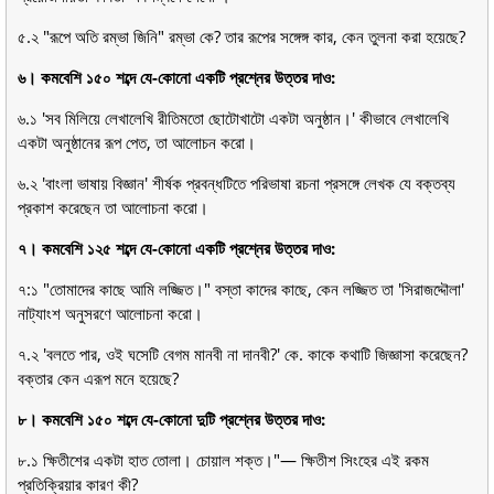
৫.২ "রূপে অতি রম্ভা জিনি" রম্ভা কে? তার রূপের সঙ্গেঙ্গ কার, কেন তুলনা করা হয়েছে?
৬। কমবেশি ১৫০ শব্দে যে-কোনো একটি প্রশ্নের উত্তর দাও:
৬.১ 'সব মিলিয়ে লেখালেখি রীতিমতো ছোটোখাটো একটা অনুষ্ঠান।' কীভাবে লেখালেখি
একটা অনুষ্ঠানের রূপ পেত, তা আলোচন করো।
৬.২ 'বাংলা ভাষায় বিজ্ঞান' শীর্ষক প্রবন্ধটিতে পরিভাষা রচনা প্রসঙ্গে লেখক যে বক্তব্য
প্রকাশ করেছেন তা আলোচনা করো।
৭। কমবেশি ১২৫ শব্দে যে-কোনো একটি প্রশ্নের উত্তর দাও:
৭:১ "তোমাদের কাছে আমি লজ্জিত।" বস্তা কাদের কাছে, কেন লজ্জিত তা 'সিরাজদ্দৌলা'
নাট্যাংশ অনুসরণে আলোচনা করো।
৭.২ 'বলতে পার, ওই ঘসেটি বেগম মানবী না দানবী?' কে. কাকে কথাটি জিজ্ঞাসা করেছেন?
বক্তার কেন এরূপ মনে হয়েছে?
৮। কমবেশি ১৫০ শব্দে যে-কোনো দুটি প্রশ্নের উত্তর দাও:
৮.১ ক্ষিতীশের একটা হাত তোলা। চোয়াল শক্ত।"— ক্ষিতীশ সিংহের এই রকম
প্রতিক্রিয়ার কারণ কী?