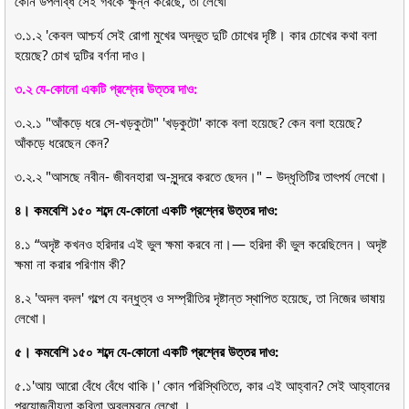
কোন উপলব্ধি সেই গর্বকে ক্ষুন্ন করেছে, তা লেখো
৩.১.২ 'কেবল আশ্চর্য সেই রোগা মুখের অদ্ভুত দুটি চোখের দৃষ্টি। কার চোখের কথা বলা
হয়েছে? চোখ দুটির বর্ণনা দাও।
৩.২ যে-কোনো একটি প্রশ্নের উত্তর দাও:
৩.২.১ "আঁকড়ে ধরে সে-খড়কুটো" 'খড়কুটো' কাকে বলা হয়েছে? কেন বলা হয়েছে?
আঁকড়ে ধরেছেন কেন?
৩.২.২ "আসছে নবীন- জীবনহারা অ-সুন্দরে করতে ছেদন।" – উদ্ধৃতিটির তাৎপর্য লেখো।
৪। কমবেশি ১৫০ শব্দে যে-কোনো একটি প্রশ্নের উত্তর দাও:
৪.১ “অদৃষ্ট কখনও হরিদার এই ভুল ক্ষমা করবে না।— হরিদা কী ভুল করেছিলেন। অদৃষ্ট
ক্ষমা না করার পরিণাম কী?
৪.২ 'অদল বদল' গল্পে যে বন্ধুত্ব ও সম্প্রীতির দৃষ্টান্ত স্থাপিত হয়েছে, তা নিজের ভাষায়
লেখো।
৫। কমবেশি ১৫০ শব্দে যে-কোনো একটি প্রশ্নের উত্তর দাও:
৫.১'আয় আরো বেঁধে বেঁধে থাকি।' কোন পরিস্থিতিতে, কার এই আহ্বান? সেই আহ্বানের
প্রয়োজনীয়তা কবিতা অবলম্বনে লেখো ।