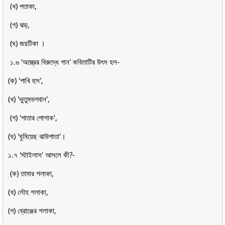
(খ) পতাকা,
(গ) ঝড়,
(ঘ) জয়টিকা ।
১.৬ 'অস্ত্রের বিরুদ্ধে গান' কবিতাটির উৎস হল-
(ক) 'পাখি হুস',
(খ) 'ভুতুমভগবান',
(গ) 'পাতার পোশাক',
(ঘ) 'ঘুমিয়েছ ঝাউপাতা'।
১.৭ 'স্টাইলাস' আসলে কী?-
(ক) তামার শলাকা,
(খ) লৌহ শলাকা,
(গ) ব্রোঞ্জের শলাকা,