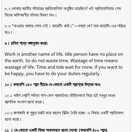
৮.২ কোথায় জাতীয় সাঁতারের প্রতিযোগিতা অনুষ্ঠিত হয়েছিল? ওই প্রতিযোগিতায় শেষ
দিনের অবিস্মরণীয় ঘটনার বিবরণ দাও।
৮.৩ "খাওয়ায় আমার লোভ নেই। ডায়েটিং করি।"—বস্তা কে? তার ডায়েটিং-এর পরিচয়
দাও।
৯। চলিত গদ্যে বঙ্গানুবাদ করো:
Work is another name of life. Idle person have no place on
the earth. So do not waste time. Wastage of time means
wastage of life. Time and tide wait for none. If you want to
be happy, you have to do your duties regularly .
১০। কমবেশি ১৫০ শব্দে নীচের যে-কোনো একটি প্রশ্নের উত্তর দাও:
১০.১ অষ্টম শ্রেণি পর্যন্ত পাশ-ফেল প্রবর্তনের যৌক্তিকতা নিয়ে দুই বন্ধুর মধ্যে
কাল্পনিক সংলাপ রচনা করো।
১০:২ জলাজমি বা পুকুর ভরাট করে বহুতল বিল্ডিং তৈরি হচ্ছে- এ বিষয়ে একটি প্রতিবেদন
রচনা করো।
১১ । যে-কোনো একটি বিষয় অবলম্বনে রচনা লেখো: (কমবেশি ৪০০ শব্দে)