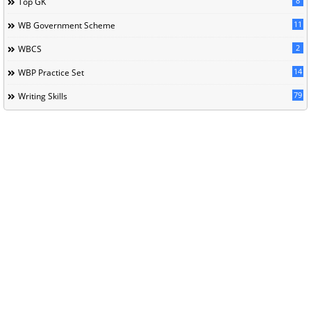
8
Top GK
11
WB Government Scheme
2
WBCS
14
WBP Practice Set
79
Writing Skills