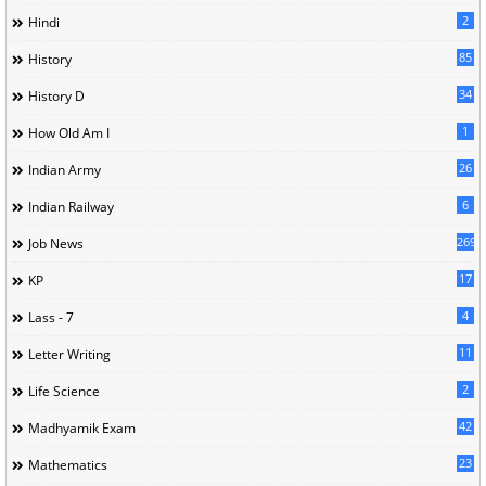
2
Hindi
85
History
34
History D
1
How Old Am I
26
Indian Army
6
Indian Railway
269
Job News
17
KP
4
Lass - 7
11
Letter Writing
2
Life Science
42
Madhyamik Exam
23
Mathematics