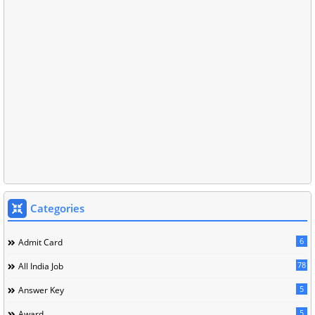
Categories
6
Admit Card
78
All India Job
5
Answer Key
5
Award