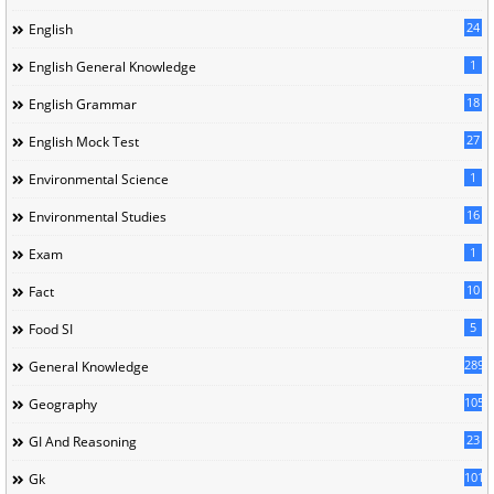
24
English
1
English General Knowledge
18
English Grammar
27
English Mock Test
1
Environmental Science
16
Environmental Studies
1
Exam
10
Fact
5
Food SI
289
General Knowledge
105
Geography
23
GI And Reasoning
101
Gk