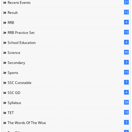
21
Recent Events
12
Result
4
RRB
13
RRB Practice Set
4
School Education
90
Science
3
Secondary
15
Sports
7
SSC Constable
4
SSC GD
38
Syllabus
18
TET
3
The Words Of The Wise