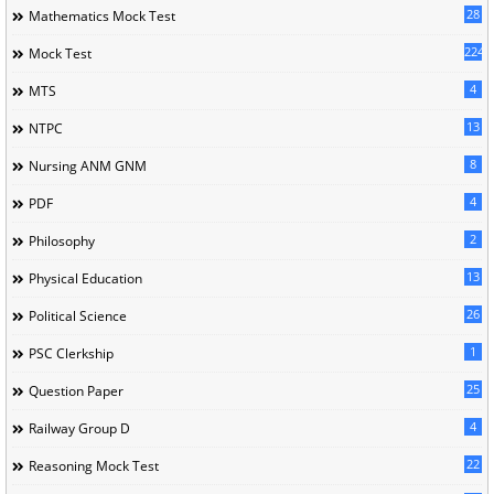
28
Mathematics Mock Test
224
Mock Test
4
MTS
13
NTPC
8
Nursing ANM GNM
4
PDF
2
Philosophy
13
Physical Education
26
Political Science
1
PSC Clerkship
25
Question Paper
4
Railway Group D
22
Reasoning Mock Test