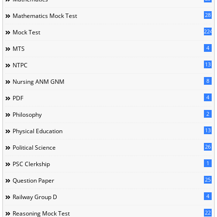
28
Mathematics Mock Test
224
Mock Test
4
MTS
13
NTPC
8
Nursing ANM GNM
4
PDF
2
Philosophy
13
Physical Education
26
Political Science
1
PSC Clerkship
25
Question Paper
4
Railway Group D
22
Reasoning Mock Test