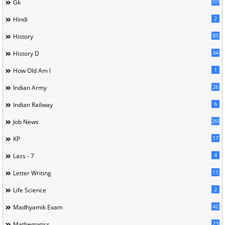
101
Gk
2
Hindi
85
History
34
History D
1
How Old Am I
26
Indian Army
6
Indian Railway
269
Job News
17
KP
4
Lass - 7
11
Letter Writing
2
Life Science
42
Madhyamik Exam
23
Mathematics