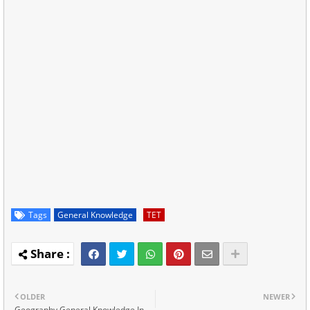
Tags
General Knowledge
TET
OLDER
NEWER
Geography General Knowledge In