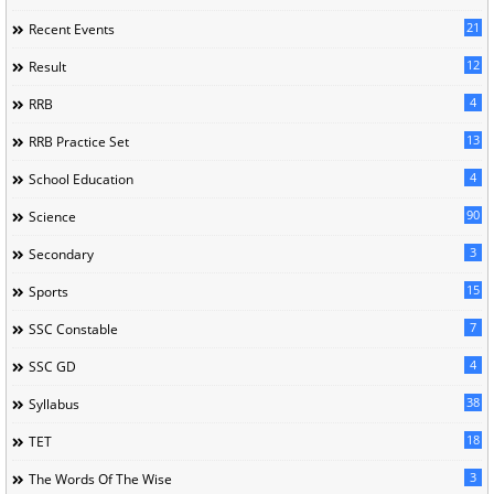
21
Recent Events
12
Result
4
RRB
13
RRB Practice Set
4
School Education
90
Science
3
Secondary
15
Sports
7
SSC Constable
4
SSC GD
38
Syllabus
18
TET
3
The Words Of The Wise