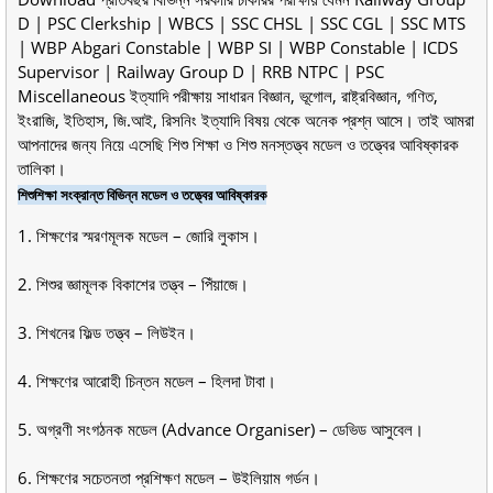
D | PSC Clerkship | WBCS | SSC CHSL | SSC CGL | SSC MTS
| WBP Abgari Constable | WBP SI | WBP Constable | ICDS
Supervisor | Railway Group D | RRB NTPC | PSC
Miscellaneous ইত্যাদি পরীক্ষায় সাধারন বিজ্ঞান, ভূগোল, রাষ্ট্রবিজ্ঞান, গণিত,
ইংরাজি, ইতিহাস, জি.আই, রিসনিং ইত্যাদি বিষয় থেকে অনেক প্রশ্ন আসে। তাই আমরা
আপনাদের জন্য নিয়ে এসেছি শিশু শিক্ষা ও শিশু মনস্তত্ত্ব মডেল ও তত্ত্বের আবিষ্কারক
তালিকা।
শিশুশিক্ষা সংক্রান্ত বিভিন্ন মডেল ও তত্ত্বের আবিষ্কারক
1. শিক্ষণের স্মরণমূলক মডেল – জোরি লুকাস।
2. শিশুর জ্ঞামূলক বিকাশের তত্ত্ব – পিঁয়াজে।
3. শিখনের ফিল্ড তত্ত্ব – লিউইন।
4. শিক্ষণের আরোহী চিন্তন মডেল – হিলদা টাবা।
5. অগ্রণী সংগঠনক মডেল (Advance Organiser) – ডেভিড আসুবেল।
6. শিক্ষণের সচেতনতা প্রশিক্ষণ মডেল – উইলিয়াম গর্ডন।