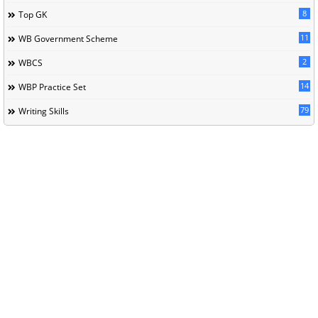
8
Top GK
11
WB Government Scheme
2
WBCS
14
WBP Practice Set
79
Writing Skills