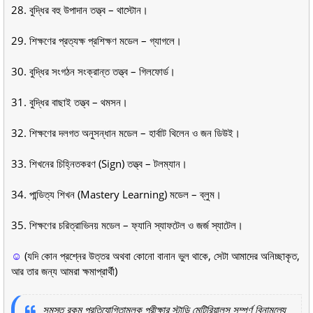
28. বুদ্ধির বহু উপাদান তত্ত্ব – থাস্টোন।
29. শিক্ষণের প্রত্যক্ষ প্রশিক্ষণ মডেল – গ্যাগলে।
30. বুদ্ধির সংগঠন সংক্রান্ত তত্ত্ব – গিলফোর্ড।
31. বুদ্ধির বাছাই তত্ত্ব – থমসন।
32. শিক্ষণের দলগত অনুসন্ধান মডেল – হার্বাট থিলেন ও জন ডিউই।
33. শিখনের চিহ্নিতকরণ (Sign) তত্ত্ব – টলম্যান।
34. পান্ডিত্য শিখন (Mastery Learning) মডেল – ব্লুম।
35. শিক্ষণের চরিত্রাভিনয় মডেল – ফ্যানি স্যাফটেল ও জর্জ স্যাটেল।
☺
(যদি কোন প্রশ্নের উত্তর অথবা কোনাে বানান ভুল থাকে, সেটা আমাদের অনিচ্ছাকৃত,
আর তার জন্য আমরা ক্ষমাপ্রার্থী)
সমস্ত রকম প্রতিযোগিতামূলক পরীক্ষার স্টাডি মেটিরিয়ালস সম্পূর্ণ বিনামূল্যে