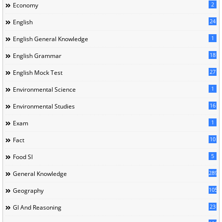
2
Economy
24
English
1
English General Knowledge
18
English Grammar
27
English Mock Test
1
Environmental Science
16
Environmental Studies
1
Exam
10
Fact
5
Food SI
289
General Knowledge
105
Geography
23
GI And Reasoning