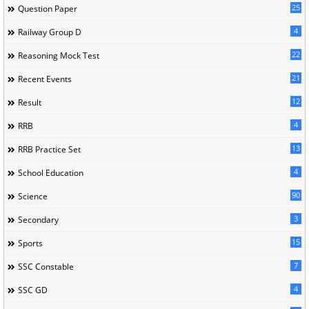
25
Question Paper
4
Railway Group D
22
Reasoning Mock Test
21
Recent Events
12
Result
4
RRB
13
RRB Practice Set
4
School Education
90
Science
3
Secondary
15
Sports
7
SSC Constable
4
SSC GD