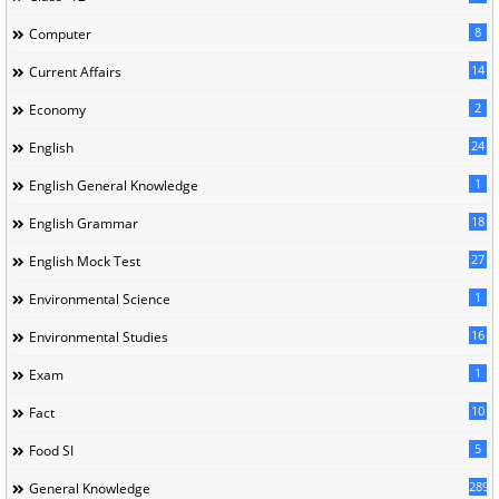
8
Computer
14
Current Affairs
2
Economy
24
English
1
English General Knowledge
18
English Grammar
27
English Mock Test
1
Environmental Science
16
Environmental Studies
1
Exam
10
Fact
5
Food SI
289
General Knowledge