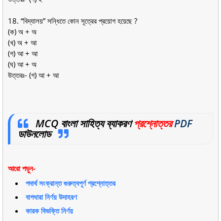
18. “বিদ্যালয়” সন্ধিতে কোন সূত্রের প্রয়ােগ হয়েছে ?
(ক) অ + অ
(খ) অ + আ
(গ) আ + আ
(ঘ) আ + অ
উত্তরঃ- (গ) আ + আ
MCQ বাংলা সাহিত্য ব্যাকরণ
প্রশ্নোত্তর
PDF
ডাউনলোড
আরো পড়ুন-
পদার্থ সংক্রান্ত গুরুত্বপূর্ণ প্রশ্নোত্তর
বাগধারা নির্ণয় উদাহরণ
কারক বিভক্তি নির্ণয়