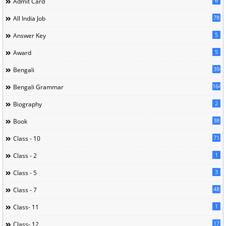
6
Admit Card
78
All India Job
5
Answer Key
5
Award
39
Bengali
164
Bengali Grammar
2
Biography
38
Book
71
Class - 10
1
Class - 2
3
Class - 5
48
Class - 7
1
Class- 11
17
Class- 12