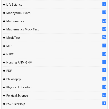
2
Life Science
42
Madhyamik Exam
23
Mathematics
28
Mathematics Mock Test
224
Mock Test
4
MTS
13
NTPC
8
Nursing ANM GNM
4
PDF
2
Philosophy
13
Physical Education
26
Political Science
1
PSC Clerkship