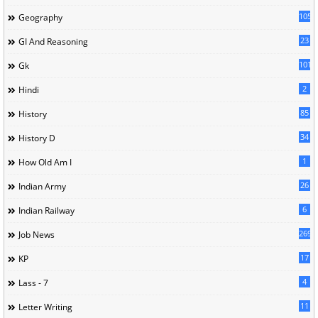
105
Geography
23
GI And Reasoning
101
Gk
2
Hindi
85
History
34
History D
1
How Old Am I
26
Indian Army
6
Indian Railway
269
Job News
17
KP
4
Lass - 7
11
Letter Writing