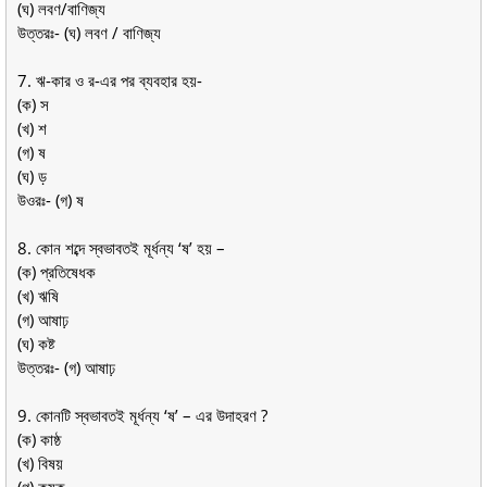
(ঘ) লবণ/বাণিজ্য
উত্তরঃ- (ঘ) লবণ / বাণিজ্য
7. ঋ-কার ও র-এর পর ব্যবহার হয়-
(ক) স
(খ) শ
(গ) ষ
(ঘ) ড়
উওরঃ- (গ) ষ
8. কোন শব্দে স্বভাবতই মূর্ধন্য ‘ষ’ হয় –
(ক) প্রতিষেধক
(খ) ঋষি
(গ) আষাঢ়
(ঘ) কষ্ট
উত্তরঃ- (গ) আষাঢ়
9. কোনটি স্বভাবতই মূর্ধন্য ‘ষ’ – এর উদাহরণ ?
(ক) কাষ্ঠ
(খ) বিষয়