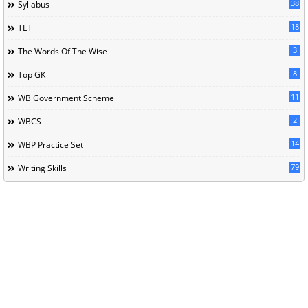
38
Syllabus
18
TET
3
The Words Of The Wise
8
Top GK
11
WB Government Scheme
2
WBCS
14
WBP Practice Set
79
Writing Skills