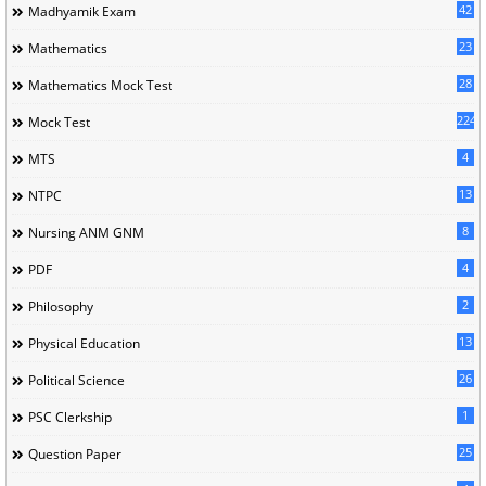
42
Madhyamik Exam
23
Mathematics
28
Mathematics Mock Test
224
Mock Test
4
MTS
13
NTPC
8
Nursing ANM GNM
4
PDF
2
Philosophy
13
Physical Education
26
Political Science
1
PSC Clerkship
25
Question Paper