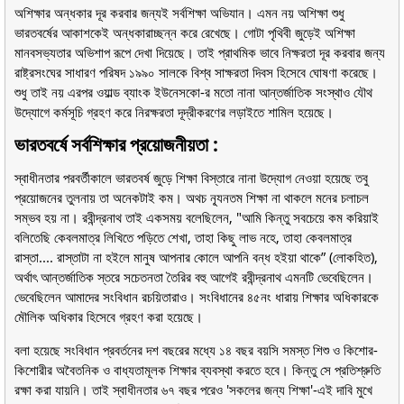
অশিক্ষার অন্ধকার দূর করবার জন্যই সর্বশিক্ষা অভিযান। এমন নয় অশিক্ষা শুধু
ভারতবর্ষের আকাশকেই অন্ধকারাচ্ছন্ন করে রেখেছে। গোটা পৃথিবী জুড়েই অশিক্ষা
মানবসভ্যতার অভিশাপ রূপে দেখা দিয়েছে। তাই প্রাথমিক ভাবে নিক্ষরতা দূর করবার জন্য
রাষ্ট্রসংঘের সাধারণ পরিষদ ১৯৯০ সালকে বিশ্ব সাক্ষরতা দিবস হিসেবে ঘোষণা করেছে।
শুধু তাই নয় এরপর ওয়াল্ড ব্যাংক ইউনেসকো-র মতো নানা আন্তর্জাতিক সংস্থাও যৌথ
উদ্যোগে কর্মসূচি গ্রহণ করে নিরক্ষরতা দূদ্রীকরণের লড়াইতে শামিল হয়েছে।
ভারতবর্ষে সর্বশিক্ষার প্রয়োজনীয়তা :
স্বাধীনতার পরবর্তীকালে ভারতবর্ষ জুড়ে শিক্ষা বিস্তারে নানা উদ্যোগ নেওয়া হয়েছে তবু
প্রয়োজনের তুলনায় তা অনেকটাই কম। অথচ ন্যূনতম শিক্ষা না থাকলে মনের চলাচল
সম্ভব হয় না। রবীন্দ্রনাথ তাই একসময় বলেছিলেন, "আমি কিন্তু সবচেয়ে কম করিয়াই
বলিতেছি কেবলমাত্র লিখিতে পড়িতে শেখা, তাহা কিছু লাভ নহে, তাহা কেবলমাত্র
রাস্তা.... রাস্তাটা না হইলে মানুষ আপনার কোলে আপনি বন্ধ হইয়া থাকে” (লোকহিত),
অর্থাৎ আন্তর্জাতিক স্তরে সচেতনতা তৈরির বহু আগেই রবীন্দ্রনাথ এমনটি ভেবেছিলেন।
ভেবেছিলেন আমাদের সংবিধান রচয়িতারাও। সংবিধানের ৪৫নং ধারায় শিক্ষার অধিকারকে
মৌলিক অধিকার হিসেবে গ্রহণ করা হয়েছে।
বলা হয়েছে সংবিধান প্রবর্তনের দশ বছরের মধ্যে ১৪ বছর বয়সি সমস্ত শিশু ও কিশোর-
কিশোরীর অবৈতনিক ও বাধ্যতামূলক শিক্ষার ব্যবস্থা করতে হবে। কিন্তু সে প্রতিশ্রুতি
রক্ষা করা যায়নি। তাই স্বাধীনতার ৬৭ বছর পরেও 'সকলের জন্য শিক্ষা'-এই দাবি মুখে