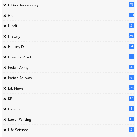
23
GI And Reasoning
101
Gk
2
Hindi
85
History
34
History D
1
How Old Am I
26
Indian Army
6
Indian Railway
269
Job News
17
KP
4
Lass - 7
11
Letter Writing
2
Life Science