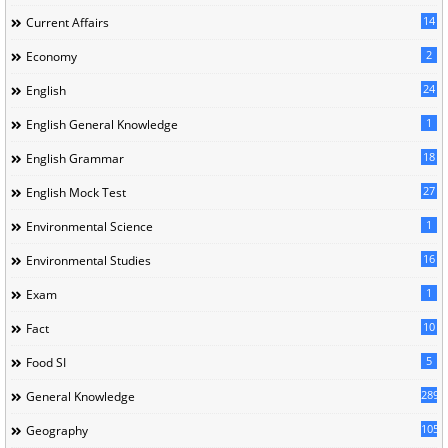
14
Current Affairs
2
Economy
24
English
1
English General Knowledge
18
English Grammar
27
English Mock Test
1
Environmental Science
16
Environmental Studies
1
Exam
10
Fact
5
Food SI
289
General Knowledge
105
Geography