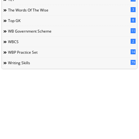
3
The Words Of The Wise
8
Top GK
11
WB Government Scheme
2
WBCS
14
WBP Practice Set
79
Writing Skills