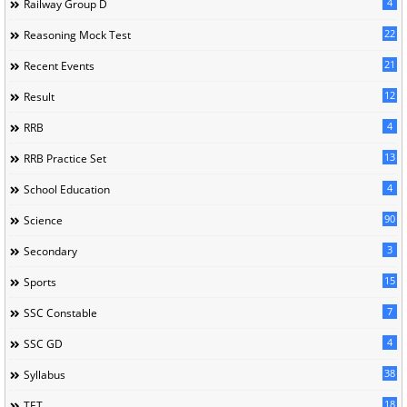
4
Railway Group D
22
Reasoning Mock Test
21
Recent Events
12
Result
4
RRB
13
RRB Practice Set
4
School Education
90
Science
3
Secondary
15
Sports
7
SSC Constable
4
SSC GD
38
Syllabus
18
TET