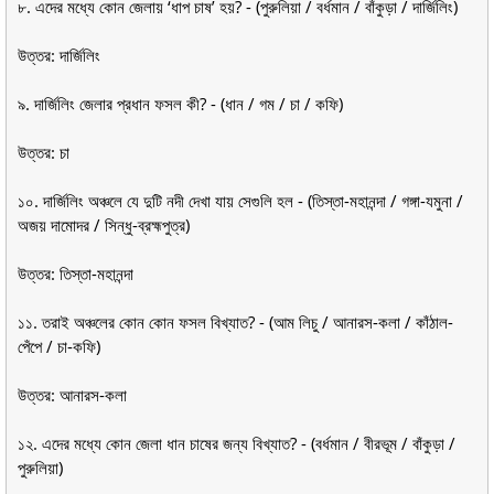
৮. এদের মধ্যে কোন জেলায় ‘ধাপ চাষ’ হয়? - (পুরুলিয়া / বর্ধমান / বাঁকুড়া / দার্জিলিং)
উত্তর: দার্জিলিং
৯. দার্জিলিং জেলার প্রধান ফসল কী? - (ধান / গম / চা / কফি)
উত্তর: চা
১০. দার্জিলিং অঞ্চলে যে দুটি নদী দেখা যায় সেগুলি হল - (তিস্তা-মহানন্দা / গঙ্গা-যমুনা /
অজয় দামোদর / সিন্ধু-ব্রহ্মপুত্র)
উত্তর: তিস্তা-মহানন্দা
১১. তরাই অঞ্চলের কোন কোন ফসল বিখ্যাত? - (আম লিচু / আনারস-কলা / কাঁঠাল-
পেঁপে / চা-কফি)
উত্তর: আনারস-কলা
১২. এদের মধ্যে কোন জেলা ধান চাষের জন্য বিখ্যাত? - (বর্ধমান / বীরভূম / বাঁকুড়া /
পুরুলিয়া)