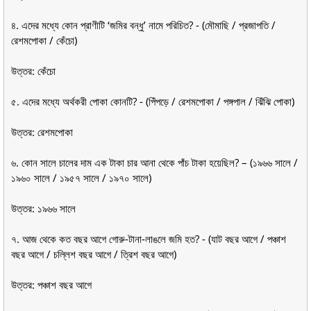
৪. এদের মধ্যে কোন প্রাণীটি ‘জমির বন্ধু’ নামে পরিচিত? - (মৌমাছি / প্রজাপতি /
রেশমপোকা / কেঁচো)
উত্তর: কেঁচো
৫. এদের মধ্যে অর্থকরী পোকা কোনটি? - (পিঁপড়ে / রেশমপোকা / পঙ্গপাল / ঝিঁঝি পোকা)
উত্তর: রেশমপোকা
৬. কোন সালে চালের দাম এক টাকা চার আনা থেকে পাঁচ টাকা হয়েছিল? – (১৯৬৬ সালে /
১৯৬০ সালে / ১৯৫৭ সালে / ১৯৭০ সালে)
উত্তর: ১৯৬৬ সালে
৭. আজ থেকে কত বছর আগে গোরু-টানা-লাঙলে জমি হত? - (যাট বছর আগে / পঞ্চাশ
বছর আগে / চল্লিশ বছর আগে / ত্রিশ বছর আগে)
উত্তর: পঞ্চাশ বছর আগে