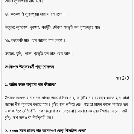
তাদের লুপ্তপ্রায় মাছ বলে।
২৫ কতকগুলি লুপ্তপ্রায় মাছের নাম বলো।
উত্তর: ন্যাদোশ, খুরশুলা, সরপুঁটি, মৌরলা প্রভৃতি হল লুপ্তপ্রায় মাছ।
২৬. কয়েকটি মাছ ধরার জালের নাম লেখো।
উত্তর: ঘুনি, পোলো প্রভৃতি হল মাছ ধরার জাল।
সংক্ষিপ্ত উত্তরধর্মী প্রশ্নোত্তর
মান 2/3
১. জমির ফলন বাড়ানো যায় কীভাবে?
উত্তর: জমিতে রাসায়নিক সারের পরিবর্তে জৈব সার, অণুজীব সার ব্যবহার করতে হবে, নানা
ধরনের বীজ ব্যবহার করতে হবে। বৃষ্টির জল জমিয়ে রেখে পরে তা চাষের কাজে লাগাতে হবে
এবং জমিতে বেশি কীটনাশক প্রয়োগ করা চলবে না। এভাবে ফসলের উৎপাদন বাড়ে। এই
বৃদ্ধি অল্প হলেও তা দীর্ঘস্থায়ী হয়।
২. ১৯৬৬ সালে চালের দাম অনেকগুণ বেড়ে গিয়েছিল কেন?