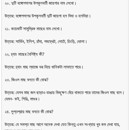
২০. দুটি বঙ্গোপসাগর উপকূলবর্তী জায়গার নাম লেখো।
উত্তর: বঙ্গোপসাগর উপকূলবর্তী দুটি জায়গা হল দিঘা ও হলদিয়া।
২১. কয়েকটি সামুদ্রিক মাছের নাম লেখো।
উত্তর: সার্ভিন, ইলিশ, চাঁদা, পমফ্রেট, লোটে, চিংড়ি, ভোলা।
২২. চ্যাং মাছের বৈশিষ্ট্য কী?
উত্তর: চ্যাং মাছ ল্যাজে ভর দিয়ে খানিকটা লাফাতে পারে।
২৩. জিওল মাছ বলতে কী বোঝ?
উত্তর: যেসব মাছ জল ছাড়াও ডাঙায় কিছুক্ষণ বেঁচে থাকতে পারে তাদের জিওল মাছ বলে।
যেমন- কই, শিঙি, মাগুর।
২৪. লুপ্তপ্রায় মাছ বলতে কী বোঝ?
উত্তর: যে সমস্ত মাছ আগে অনেক দেখা যেত কিন্তু এখন সংখ্যায় খুব কম দেখা যায়,