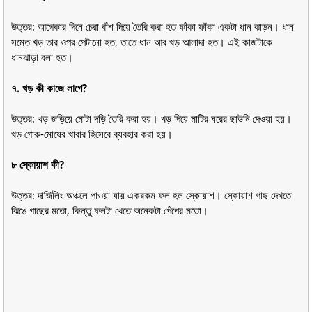
উত্তর: আগেকার দিনে চেরা বাঁশ দিয়ে তৈরি করা হত ফাঁকা ফাঁকা একটা ধান ঝাড়ন। ধান
সমেত খড় তার ওপর পেটানো হত, তাতে ধান আর খড় আলাদা হত। এই কাজটাকে
ধানঝাড়া বলা হত।
৭. খড় কী কাজে লাগে?
উত্তর: খড় জড়িয়ে মোটা দড়ি তৈরি করা হয়। খড় দিয়ে মাটির ঘরের ছাউনি দেওয়া হয়।
খড় গোরু-মোষের খাবার হিসেবে ব্যবহার করা হয়।
৮ স্কোয়াশ কী?
উত্তর: দার্জিলিং অঞ্চলে পাওয়া যায় একরকম ফল হল স্কোয়াশ। স্কোয়াশ গাছ দেখতে
ঝিঙে গাছের মতো, কিন্তু ফলটা খেতে অনেকটা পেঁপের মতো।