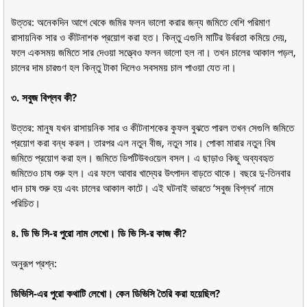
উত্তর: অনেকদিন আগে থেকে জমির ফলন ভালো করার জন্য জমিতে বেশি পরিমাণ
রাসায়নিক সার ও কীটনাশক প্রয়োগ করা হত। কিন্তু এগুলি মাটির উর্বরতা কমিয়ে দেয়,
ফলে একসময় জমিতে সার দেওয়া সত্ত্বেও ফলন ভালো হল না। তখন চালের আকাল পড়ল,
চালের দাম চারগুণ হল কিন্তু টাকা দিলেও সবসময় চাল পাওয়া যেত না।
৩. সবুজ বিপ্লব কী?
উত্তর: মানুষ যখন রাসায়নিক সার ও কীটনাশকের কুফল বুঝতে পারল তখন সেগুলি জমিতে
প্রয়োগ করা বন্ধ করল। তারপর এল নতুন বীজ, নতুন সার। পোকা মারার নতুন বিষ
জমিতে প্রয়োগ করা হল। জমিতে ডিপটিউবওয়েল বসল। এ ছাড়াও কিছু অব্যবহৃত
জমিতেও চাষ শুরু হল। এর ফলে আবার খাদ্যের উৎপাদন বাড়তে থাকে। বছরে দু-তিনবার
ধান চাষ শুরু হয় এবং চালের আকাল কাটে। এই ঘটনাই ভারতে ‘সবুজ বিপ্লব’ নামে
পরিচিত।
৪. ডি ভি সি-র পুরো নাম লেখো। ডি ভি সি-র কাজ কী?
অনুরূপ প্রশ্ন:
ডিভিসি-এর পুরো কথাটি লেখো। কেন ডিভিসি তৈরি করা হয়েছিল?