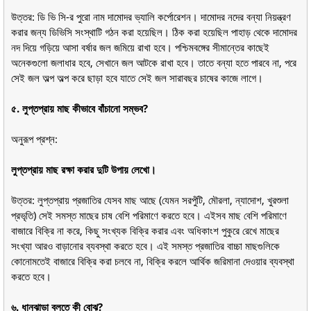
উত্তর: ডি ভি সি-র পুরো নাম দামোদর ভ্যালি কর্পোরেশন। দামোদর নদের বন্যা নিয়ন্ত্রণ
করার জন্য ডিভিসি সংস্থাটি গঠন করা হয়েছিল। ঠিক করা হয়েছিল পাহাড় থেকে দামোদর
নদ দিয়ে গড়িয়ে আসা বর্ষার জল জমিয়ে রাখা হবে। পশ্চিমবঙ্গের সীমান্তের কাছেই
অনেকগুলো জলাধার হবে, সেখানে জল আটকে রাখা হবে। তাতে বন্যা হতে পারবে না, পরে
সেই জল অল্প অল্প করে ছাড়া হবে যাতে সেই জল সারাবছর চাষের কাজে লাগে।
৫. লুপ্তপ্রায় মাছ কীভাবে বাঁচানো সম্ভব?
অনুরূপ প্রশ্ন:
লুপ্তপ্রায় মাছ রক্ষা করার দুটি উপায় লেখো।
উত্তর: লুপ্তপ্রায় প্রজাতির যেসব মাছ আছে (যেমন সরপুঁটি, মৌরলা, ন্যাদোশ, খুরশুলা
প্রভৃতি) সেই সমস্ত মাছের চাষ বেশি পরিমাণে করতে হবে। এইসব মাছ বেশি পরিমাণে
বাজারে বিক্রি না করে, কিছু সংখ্যক বিক্রি করার এবং অধিকাংশ পুকুরে রেখে মাছের
সংখ্যা আরও বাড়ানোর ব্যবস্থা করতে হবে। এই সমস্ত প্রজাতির বাচ্চা মাছগুলিকে
কোনোমতেই বাজারে বিক্রি করা চলবে না, বিক্রি করলে আর্থিক জরিমানা দেওয়ার ব্যবস্থা
করতে হবে।
৬. ধানঝাড়া বলতে কী বোঝ?