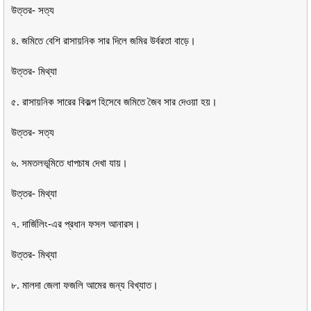
উত্তর- সত্য
৪. জমিতে বেশি রাসায়নিক সার দিলে জমির উর্বরতা বাড়ে।
উত্তর- মিথ্যা
৫. রাসায়নিক সারের বিকল্প হিসেবে জমিতে জৈব সার দেওয়া হয়।
উত্তর- সত্য
৬. সমতলভূমিতে ধাপচাষ দেখা যায়।
উত্তর- মিথ্যা
৭. দার্জিলিং-এর প্রধান ফসল আনারস।
উত্তর- মিথ্যা
৮. মালদা জেলা ফজলি আমের জন্য বিখ্যাত।