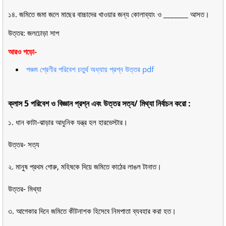
১৪. জমিতে জমা জলে মাছের বাচ্চাদের খাওয়ার জন্য কোলাব্যাং ও _______ আসত।
উত্তর: জলঢোড়া সাপ
আরও পড়ো-
পঞ্চম শ্রেণীর পরিবেশ চতুর্থ অধ্যায় প্রশ্ন উত্তর pdf
ক্লাস 5 পরিবেশ ও বিজ্ঞান প্রশ্ন এবং উত্তর সত্য/ মিথ্যা নির্বাচন করো :
১. ধান কাটা-ঝাড়ার আধুনিক যন্ত্র হল হারভেস্টার।
উত্তর- সত্য
২. মানুষ প্রথম গোরু, মহিষকে দিয়ে জমিতে কাঠের লাঙল টানাত।
উত্তর- মিথ্যা
৩. আগেকার দিনে জমিতে কীটনাশক হিসেবে নিমপাতা ব্যবহার করা হত।