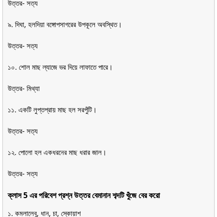
উত্তর- সত্য
৯. দিঘা, হলদিয়া বঙ্গোপসাগরের উপকূলে অবস্থিত।
উত্তর- সত্য
১০. শোল মাছ ল্যাজে ভর দিয়ে লাফাতে পারে।
উত্তর- মিথ্যা
১১. একটি লুপ্তপ্রায় মাছ হল সরপুঁটি।
উত্তর- সত্য
১২. পোলো হল একধরনের মাছ ধরার জাল।
উত্তর- সত্য
ক্লাস 5 এর পরিবেশ প্রশ্ন উত্তর বেমানান শব্দটি খুঁজে বের করো
১. কমলালেবু, ধান, চা, স্কোয়াশ