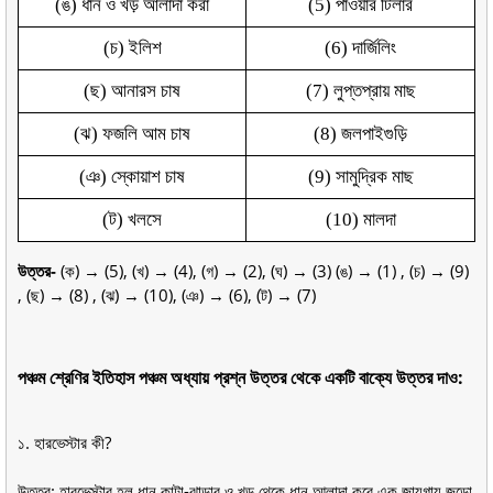
(ঙ) ধান ও খড় আলাদা করা
(5) পাওয়ার টিলার
(চ) ইলিশ
(6) দার্জিলিং
(ছ) আনারস চাষ
(7) লুপ্তপ্রায় মাছ
(ঝ) ফজলি আম চাষ
(8) জলপাইগুড়ি
(ঞ) স্কোয়াশ চাষ
(9) সামুদ্রিক মাছ
(ট) খলসে
(10) মালদা
উত্তর-
(ক) → (5), (খ) → (4), (গ) → (2), (ঘ) → (3) (ঙ) → (1) , (চ) → (9)
, (ছ) → (8) , (ঝ) → (10), (ঞ) → (6), (ট) → (7)
পঞ্চম শ্রেণির ইতিহাস পঞ্চম অধ্যায় প্রশ্ন উত্তর থেকে একটি বাক্যে উত্তর দাও:
১. হারভেস্টার কী?
উত্তর: হারভেস্টার হল ধান কাটা-ঝাড়ার ও খড় থেকে ধান আলাদা করে এক জায়গায় জড়ো