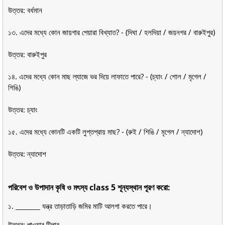
উত্তর: বর্ধমান
১৩. এদের মধ্যে কোন জায়গার পেয়ারা বিখ্যাত? - (দিঘা / হলদিয়া / জয়নগর / বারুইপুর)
উত্তর: বারুইপুর
১৪. এদের মধ্যে কোন মাছ ল্যাজে ভর দিয়ে লাফাতে পারে? - (চ্যাং / শোল / মৃগেল /
শিঙি)
উত্তর: চ্যাং
১৫. এদের মধ্যে কোনটি একটি লুপ্তপ্রায় মাছ? - (রুই / শিঙি / মৃগেল / ন্যাদোশ)
উত্তর: ন্যাদোশ
পরিবেশ ও উপাদান কৃষি ও মৎস্য class 5 শূন্যস্থান পূরণ করো:
১. _______ যন্ত্র তাড়াতাড়ি জমির মাটি আলগা করতে পারে।
উত্তর: পাওয়ার টিলার