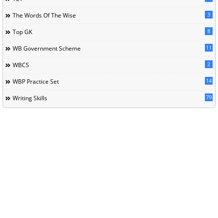
3
The Words Of The Wise
8
Top GK
11
WB Government Scheme
2
WBCS
14
WBP Practice Set
79
Writing Skills