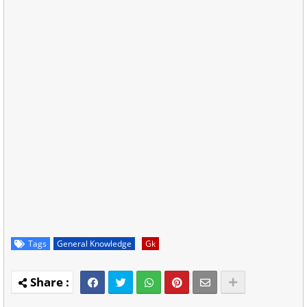
Tags
General Knowledge
Gk