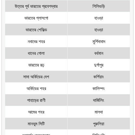
উত্তর পূর্ব ভারতের প্রবেশদ্বার
শিলিগুড়ি
ভারতের গ্লাসগো
হাওড়া
ভারতের শেফিল্ড
হাওড়া
নবাবের শহর
মুর্শিদাবাদ
ধানের গোলা
বর্ধমান
ভারতের রূঢ়
দুর্গাপুর
সাদা অর্কিডের দেশ
কর্শিয়াং
অর্কিডের শহর
কালিম্পং
পাহাড়ের রাণী
দার্জিলিং
আমের শহর
মালদা
মানভুম সিটি
পুরুলিয়া