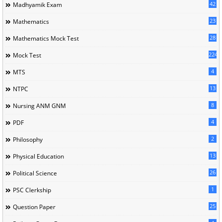
42
Madhyamik Exam
23
Mathematics
28
Mathematics Mock Test
224
Mock Test
4
MTS
13
NTPC
8
Nursing ANM GNM
4
PDF
2
Philosophy
13
Physical Education
26
Political Science
1
PSC Clerkship
25
Question Paper