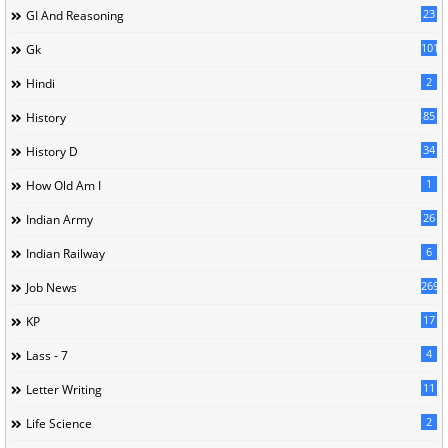
23
GI And Reasoning
101
Gk
2
Hindi
85
History
34
History D
1
How Old Am I
26
Indian Army
6
Indian Railway
269
Job News
17
KP
4
Lass - 7
11
Letter Writing
2
Life Science