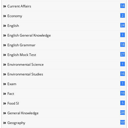
14
Current Affairs
2
Economy
24
English
1
English General Knowledge
18
English Grammar
27
English Mock Test
1
Environmental Science
16
Environmental Studies
1
Exam
10
Fact
5
Food SI
289
General Knowledge
105
Geography