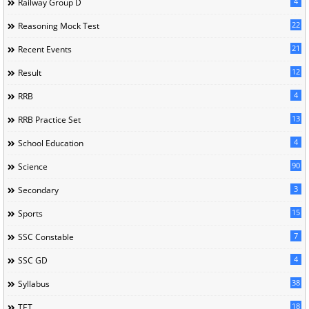
4
Railway Group D
22
Reasoning Mock Test
21
Recent Events
12
Result
4
RRB
13
RRB Practice Set
4
School Education
90
Science
3
Secondary
15
Sports
7
SSC Constable
4
SSC GD
38
Syllabus
18
TET