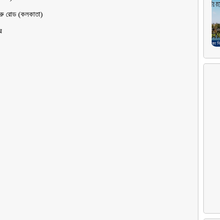
ু রােড (কলকাতা)
ুর