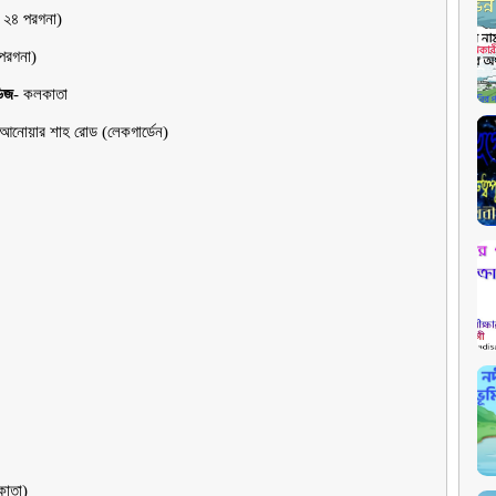
ঃ ২৪ পরগনা)
 পরগনা)
ডিজ
-
কলকাতা
স আনােয়ার শাহ রােড (লেকগার্ডেন)
কাতা)