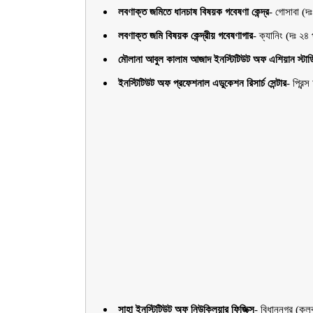
লবণাক্ত জমিতে ধানচাষ বিষয়ক গবেষণা কেন্দ্র
-
গােসাবা (দ
লবণাক্ত জমি বিষয়ক কেন্দ্রীয় গবেষণাগার
-
ক্যানিং (দঃ ২৪
মৌলানা আবুল কালাম আজাদ ইনস্টিটিউট অফ এশিয়ান স্টা
ইনস্টিটিউট অফ প্রফেশনাল এডুকেশন রিসার্চ সেন্টার
-
প্রিন্
সাহা ইনস্টিটিউট অফ নিউক্লিয়ার ফিজিক্স
-
বিধাননগর (কল