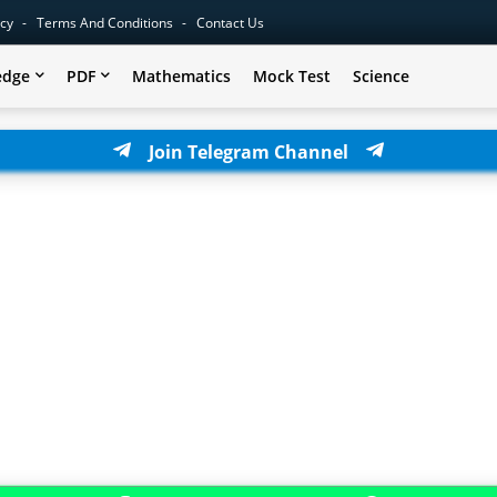
icy
Terms And Conditions
Contact Us
edge
PDF
Mathematics
Mock Test
Science
Join Telegram Channel