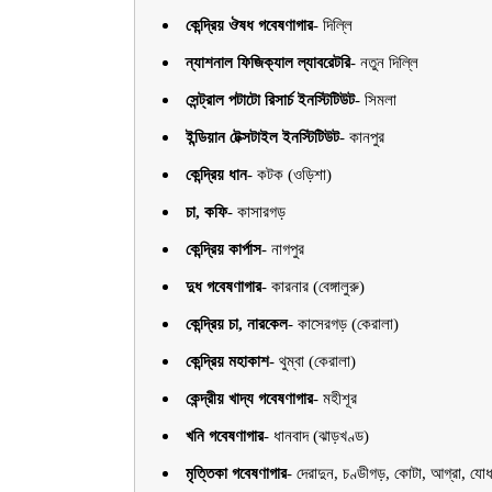
কেন্দ্রিয় ঔষধ গবেষণাগার
-
দিল্লি
ন্যাশনাল ফিজিক্যাল ল্যাবরেটরি
-
নতুন দিল্লি
সেন্ট্রাল পটাটো রিসার্চ ইনস্টিটিউট
-
সিমলা
ইন্ডিয়ান টেক্সটাইল ইনস্টিটিউট
-
কানপুর
কেন্দ্রিয় ধান
-
কটক (ওড়িশা)
চা, কফি
-
কাসারগড়
কেন্দ্রিয় কার্পাস
-
নাগপুর
দুধ গবেষণাগার
-
কারনার (বেঙ্গালুরু)
কেন্দ্রিয় চা, নারকেল
-
কাসেরগড় (কেরালা)
কেন্দ্রিয় মহাকাশ
-
থুম্বা (কেরালা)
কেন্দ্রীয় খাদ্য গবেষণাগার
-
মহীশূর
খনি গবেষণাগার
-
ধানবাদ (ঝাড়খণ্ড)
মৃত্তিকা গবেষণাগার
-
দেরাদুন, চণ্ডীগড়, কোটা, আগ্রা, যােধ