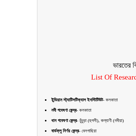
ভারতের বি
List Of Researc
ইন্ডিয়ান স্ট্যাটিসটিক্যাল ইনস্টিটিউট
-
কলকাতা
নদী গবেষণা কেন্দ্র
-
কলকাতা
ধান গবেষণা কেন্দ্র
-
চুঁচুড়া (হুগলী), কল্যাণী (নদীয়া)
বার্ডফ্লু নির্ণয় কেন্দ্র
-
বেলগাছিয়া