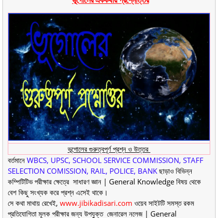
ভূগোলের গুরুত্বপূর্ণ প্রশ্ন ও উত্তর
বর্তমানে
WBCS, UPSC, SCHOOL SERVICE COMMISSION, STAFF
SELECTION COMISSION, RAIL, POLICE, BANK
ছাড়াও বিভিন্ন
কম্পিটিটিভ পরীক্ষার ক্ষেত্রে সাধারণ জ্ঞান | General Knowledge বিষয় থেকে
বেশ কিছু সংখ্যক করে প্রশ্ন এসেই থাকে।
সে কথা মাথায় রেখেই,
www.jibikadisari.com
ওয়েব সাইটটি সমস্ত রকম
প্রতিযোগিতা মূলক পরীক্ষার জন্য উপযুক্ত জেনারেল নলেজ | General