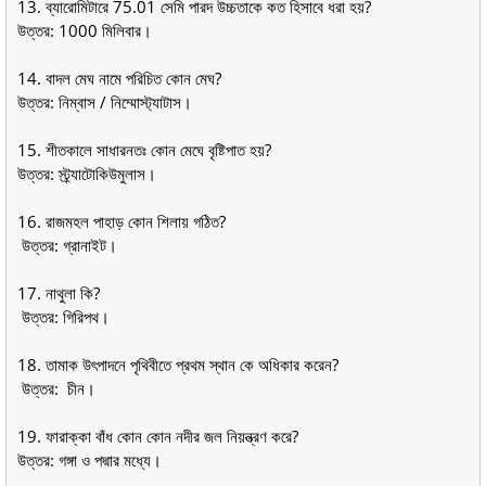
13. ব্যারােমিটারে 75.01 সেমি পারদ উচ্চতাকে কত হিসাবে ধরা হয়?
উত্তর: 1000 মিলিবার।
14. বাদল মেঘ নামে পরিচিত কোন মেঘ?
উত্তর: নিম্বাস / নিম্মােস্ট্যাটাস।
15. শীতকালে সাধারনতঃ কোন মেঘে বৃষ্টিপাত হয়?
উত্তর: স্ট্র্যাটোকিউমুলাস।
16. রাজমহল পাহাড় কোন শিলায় গঠিত?
উত্তর: গ্রানাইট।
17. নাথুলা কি?
উত্তর: গিরিপথ।
18. তামাক উৎপাদনে পৃথিবীতে প্রথম স্থান কে অধিকার করেন?
উত্তর: চীন।
19. ফারাক্কা বাঁধ কোন কোন নদীর জল নিয়ন্ত্রণ করে?
উত্তর: গঙ্গা ও পদ্মার মধ্যে।