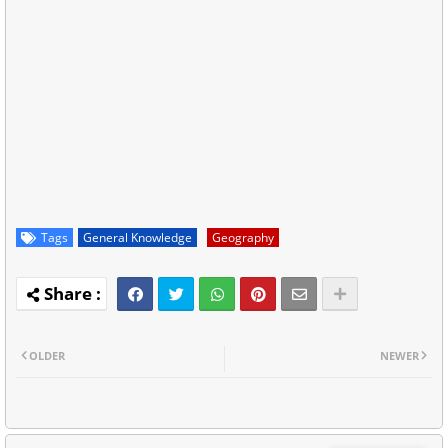
Tags
General Knowledge
Geography
OLDER
NEWER