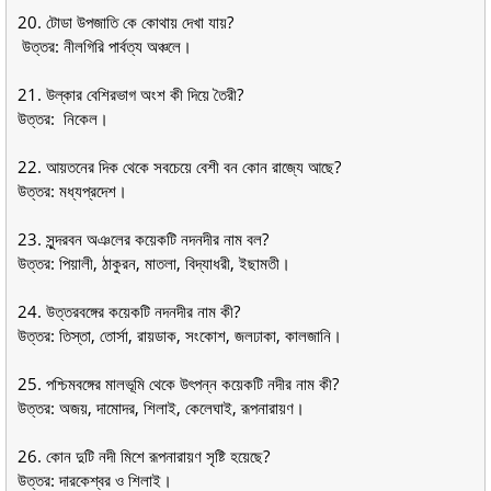
20. টোডা উপজাতি কে কোথায় দেখা যায়?
উত্তর: নীলগিরি পার্বত্য অঞ্চলে।
21. উল্কার বেশিরভাগ অংশ কী দিয়ে তৈরী?
উত্তর: নিকেল।
22. আয়তনের দিক থেকে সবচেয়ে বেশী বন কোন রাজ্যে আছে?
উত্তর: মধ্যপ্রদেশ।
23. সুন্দরবন অঞলের কয়েকটি নদনদীর নাম বল?
উত্তর: পিয়ালী, ঠাকুরন, মাতলা, বিদ্যাধরী, ইছামতী।
24. উত্তরবঙ্গের কয়েকটি নদনদীর নাম কী?
উত্তর: তিস্তা, তাের্সা, রায়ডাক, সংকোশ, জলঢাকা, কালজানি।
25. পশ্চিমবঙ্গের মালভূমি থেকে উৎপন্ন কয়েকটি নদীর নাম কী?
উত্তর: অজয়, দামােদর, শিলাই, কেলেঘাই, রূপনারায়ণ।
26. কোন দুটি নদী মিশে রূপনারায়ণ সৃষ্টি হয়েছে?
উত্তর: দারকেশ্বর ও শিলাই।