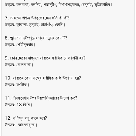
উত্তর: কলকাতা, হলদিয়া, পারাদ্বীপ, বিশাখাপত্তনম, চেন্নাই, তুতিকোরিন।
7. ভারতের পশ্চিম উপকূলের বন্দর গুলি কী কী?
উত্তর: কান্ডালা, মুম্বাই, মার্মাগাঁও, কোচি।
8. আন্দামান দ্বীপপুঞ্জের প্রধান বন্দর কোনটি?
উত্তর: পাের্টব্লেয়ার।
9. কোন বন্দরের মাধ্যমে ভারতের সর্বাধিক চা রপ্তানী হয়?
উত্তর: কোলকাতা।
10. ভারতের কোন রাজ্যে সর্বাধিক কফি উৎপাদন হয়?
উত্তর: কৰ্ণাটক।
11. নিরক্ষরেখার উপর ট্রপােস্ফিয়ারের উচ্চতা কত?
উত্তর: 18 কিমি।
12. বাণিজ্য বায়ু কাকে বলে?
উত্তর:- আয়নবায়ুকে।