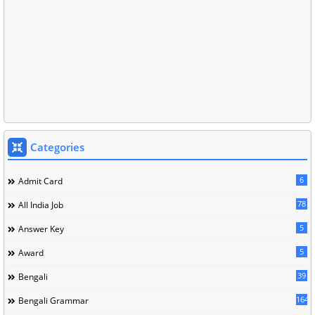
Categories
6
Admit Card
78
All India Job
5
Answer Key
5
Award
39
Bengali
164
Bengali Grammar