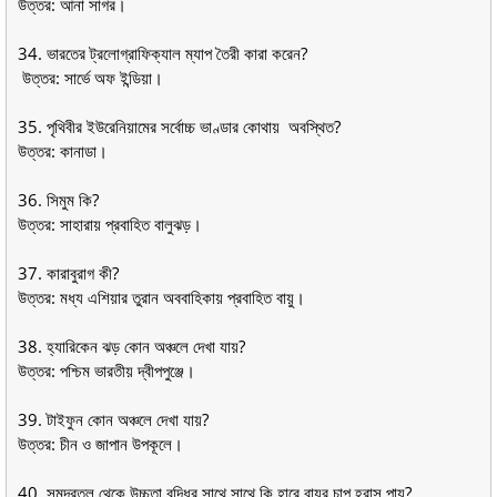
উত্তর: আনা সাগর।
34. ভারতের ট্রলােগ্রাফিক্যাল ম্যাপ তৈরী কারা করেন?
উত্তর: সার্ভে অফ ইন্ডিয়া।
35. পৃথিবীর ইউরেনিয়ামের সর্বোচ্চ ভাণ্ডার কোথায় অবস্থিত?
উত্তর: কানাডা।
36. সিমুম কি?
উত্তর: সাহারায় প্রবাহিত বালুঝড়।
37. কারাবুরাগ কী?
উত্তর: মধ্য এশিয়ার তুরান অববাহিকায় প্রবাহিত বায়ু।
38. হ্যারিকেন ঝড় কোন অঞ্চলে দেখা যায়?
উত্তর: পশ্চিম ভারতীয় দ্বীপপুঞ্জে।
39. টাইফুন কোন অঞ্চলে দেখা যায়?
উত্তর: চীন ও জাপান উপকূলে।
40. সমুদ্রতল থেকে উচ্চতা বৃদ্ধির সাথে সাথে কি হারে বায়ুর চাপ হ্রাস পায়?