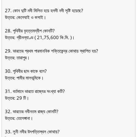
27. কোন দুটি নদী মিলিত হয়ে হলদী নদী সৃষ্টি হয়েছে?
উত্তর: কেলেঘাই ও কসাই।
28. পৃথিবীর বৃহত্তমদ্বীপ কোনটি?
উত্তর: গ্রীনল্যাণ্ড ( 21,75,600 কি.মি. )।
29. ভারতের প্রথম পারমানবিক শক্তিকেন্দ্র কোথায় স্থাপিত হয়?
উত্তর: তারাপুর।
30. পৃথিবীর ছাদ কাকে বলে?
উত্তর: পামীর মালভূমিকে।
31. বর্তমানে ভারতে রাজ্যের সংখ্যা কটি?
উত্তর: 29 টি।
32. ভারতের নবীনতম রাজ্য কোনটি?
উত্তর: তেলেঙ্গানা।
33. লুনী নদীর উৎপত্তিস্থল কোথায়?