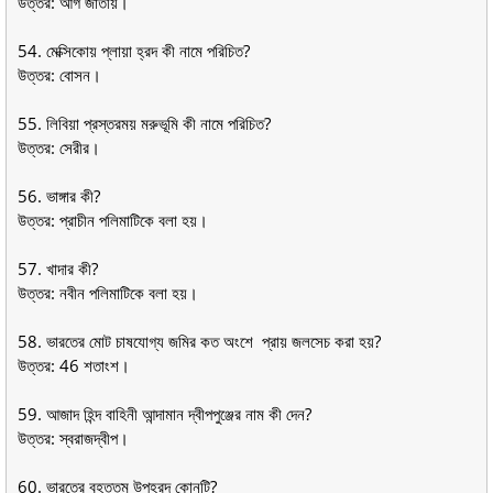
উত্তর: আর্গ জাতীয়।
54. মেক্সিকোয় প্লায়া হ্রদ কী নামে পরিচিত?
উত্তর: বােসন।
55. লিবিয়া প্রস্তরময় মরুভূমি কী নামে পরিচিত?
উত্তর: সেরীর।
56. ভাঙ্গার কী?
উত্তর: প্রাচীন পলিমাটিকে বলা হয়।
57. খাদার কী?
উত্তর: নবীন পলিমাটিকে বলা হয়।
58. ভারতের মােট চাষযােগ্য জমির কত অংশে প্রায় জলসেচ করা হয়?
উত্তর: 46 শতাংশ।
59. আজাদ হিন্দ বাহিনী আন্দামান দ্বীপপুঞ্জের নাম কী দেন?
উত্তর: স্বরাজদ্বীপ।
60. ভারতের বৃহত্তম উপহ্রদ কোনটি?