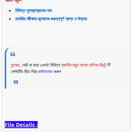
বিভিন্ন সুমদ্রস্রোতের নাম
চাকরির পরীক্ষার ভূগোলের গুরুত্বপূর্ণ প্রশ্ন ও উত্তর
সুতরাং,
দেরি না করে এখনই বিভিন্ন
স্থানীয় বায়ুর নামের তালিকা Pdf
টি
পোস্টটির নীচে গিয়ে
ডাউনলোড
করুন
File Details :