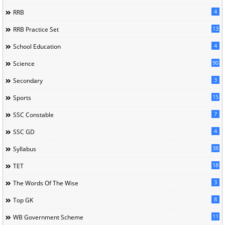
4
RRB
13
RRB Practice Set
4
School Education
90
Science
3
Secondary
15
Sports
7
SSC Constable
4
SSC GD
38
Syllabus
18
TET
3
The Words Of The Wise
8
Top GK
11
WB Government Scheme