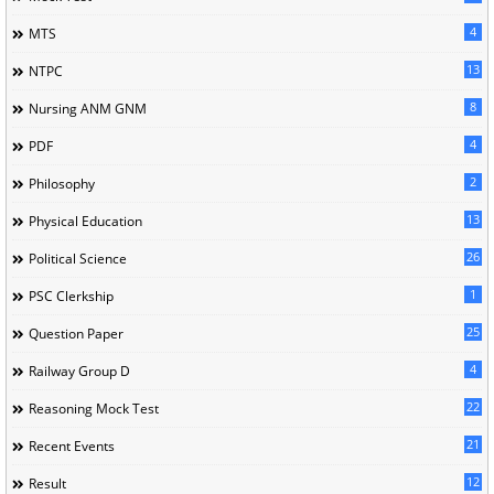
4
MTS
13
NTPC
8
Nursing ANM GNM
4
PDF
2
Philosophy
13
Physical Education
26
Political Science
1
PSC Clerkship
25
Question Paper
4
Railway Group D
22
Reasoning Mock Test
21
Recent Events
12
Result