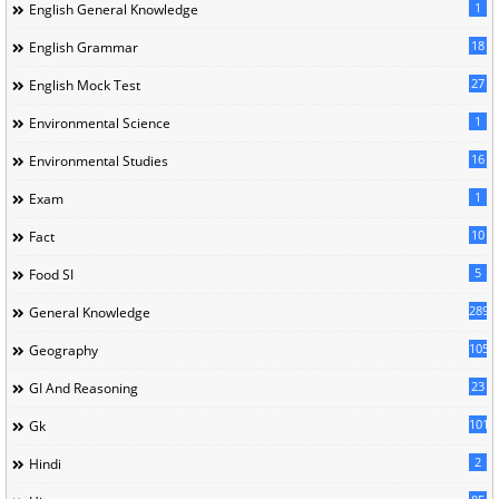
1
English General Knowledge
18
English Grammar
27
English Mock Test
1
Environmental Science
16
Environmental Studies
1
Exam
10
Fact
5
Food SI
289
General Knowledge
105
Geography
23
GI And Reasoning
101
Gk
2
Hindi