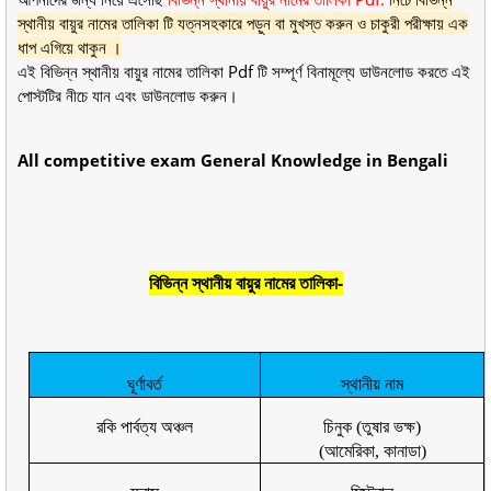
স্থানীয় বায়ুর নামের তালিকা টি যত্নসহকারে পড়ুন বা মুখস্ত করুন ও চাকুরী পরীক্ষায় এক
ধাপ এগিয়ে থাকুন ।
এই বিভিন্ন স্থানীয় বায়ুর নামের তালিকা Pdf টি সম্পূর্ণ বিনামূল্যে ডাউনলোড করতে এই
পোস্টটির নীচে যান এবং ডাউনলোড করুন।
All competitive exam General Knowledge in Bengali
বিভিন্ন স্থানীয় বায়ুর নামের তালিকা-
ঘূর্ণাবর্ত
স্থানীয় নাম
রকি পার্বত্য অঞ্চল
চিনুক (তুষার ভক্ষ)
(আমেরিকা
,
কানাডা)