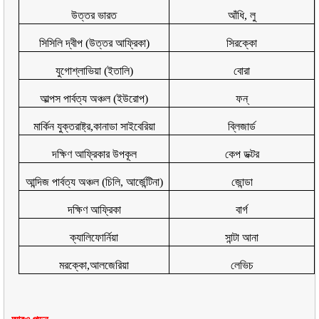
উত্তর ভারত
আঁধি
,
লু
সিসিলি দ্বীপ (উত্তর আফ্রিকা)
সিরক্কো
যুগোশ্লাভিয়া (ইতালি)
বোরা
আল্পস পার্বত্য অঞ্চল (ইউরোপ)
ফন্
মার্কিন যুক্তরাষ্ট্র
,
কানাডা সাইবেরিয়া
ব্লিজার্ড
দক্ষিণ আফ্রিকার উপকূল
কেপ ডক্টর
আন্দিজ পার্বত্য অঞ্চল (চিলি
,
আর্জেন্টিনা)
জোন্ডা
দক্ষিণ আফ্রিকা
বার্গ
ক্যালিফোর্নিয়া
সান্টা আনা
মরক্কো
,
আলজেরিয়া
লেভিচ
আরও পড়ুন-