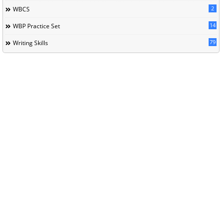
2
WBCS
14
WBP Practice Set
79
Writing Skills