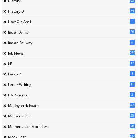
85
History
34
History D
1
How Old Am I
26
Indian Army
6
Indian Railway
269
Job News
17
KP
4
Lass - 7
11
Letter Writing
2
Life Science
42
Madhyamik Exam
23
Mathematics
28
Mathematics Mock Test
224
Mock Test