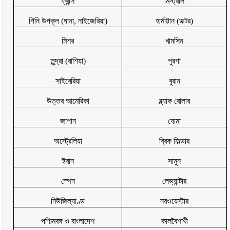
ফ্রান্স
মিস্ট্রাল
গিনি উপকূল (ঘানা
,
নাইজেরিয়া)
হার্মাট্টান (ডক্টর)
মিশর
খামসিন
তুন্দ্রা (রাশিয়া)
পুরগা
সাইবেরিয়া
বুরান
উত্তর আমেরিকা
ব্ল্যাক রোলার
জাপান
যোমা
অস্ট্রেলিয়া
ব্রিক ফিল্ডার
ইরান
সামুন
স্পেন
লেভ্যান্টার
নিউজিল্যাণ্ড
নরওয়েস্টার
পশ্চিমবঙ্গ ও বাংলাদেশ
কালবৈশাখী