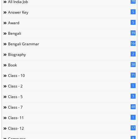
78
All India Job
5
Answer Key
5
Award
39
Bengali
164
Bengali Grammar
2
Biography
38
Book
71
Class - 10
1
Class - 2
3
Class - 5
48
Class - 7
1
Class- 11
17
Class- 12
8
Computer