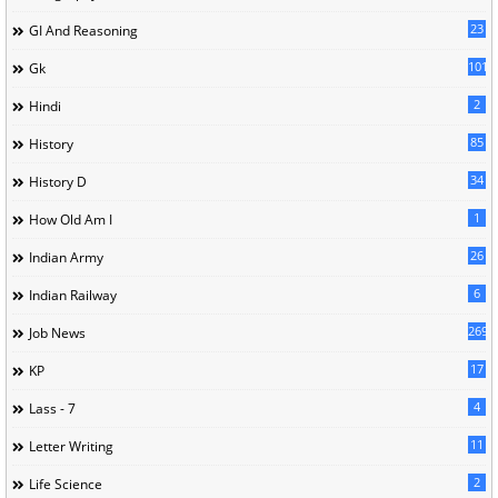
23
GI And Reasoning
101
Gk
2
Hindi
85
History
34
History D
1
How Old Am I
26
Indian Army
6
Indian Railway
269
Job News
17
KP
4
Lass - 7
11
Letter Writing
2
Life Science