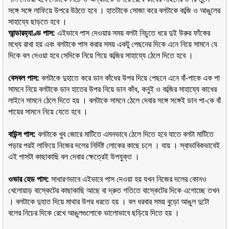
সঙ্গে সঙ্গে লাফিয়ে উপরে উঠতে হবে । হাতটাকে সােজা করে বলটাকে কব্জি ও আঙুলের
সাহায্যে ছাড়তে হবে ।
আন্ডারহ্যাণ্ড পাস:
এইভাবে পাস দেওয়ার সময় বলটা নিচুতে ধরে দুই উরুর ফাঁকের
মধ্যে রাখা হয় এবং বলটাকে পাস করার সময় একটু পেছনের দিকে এনে নিয়ে সামনে যে
দিকে বল দেওয়া হবে সেদিকে নিয়ে গিয়ে কব্জির সাহায্যে ঠেলে দিতে হবে ।
বেসবল পাস:
বলটাকে দুহাতে করে ডান কাঁধের উপর দিয়ে পেছনে এনে বাঁ-পাকে এক পা
সামনে নিয়ে বলটাকে ডান হাতের উপর নিয়ে ডান কাঁধ, কনুই ও কব্জির সাহায্যে কাধের
লাইনে সামনে ঠেলে দিতে হয় । বলটাকে সামনে ঠেলে দেবার সঙ্গে সঙ্গেই ডান পা-কে বাঁ
পায়ের সামনে নিয়ে যেতে হবে ।
বাউন্স পাস:
বলটাকে খুব জোরে মাটিতে এমনভাবে ঠেলে দিতে হবে যাতে বলটা মাটিতে
পড়ার পরই লাফিয়ে নিজের দলের নির্দিষ্ট লােকের কাছে চলে । যায় । স্বাভাবিকভাবেই
এই পাসটা কাছাকাছি বল দেবার ক্ষেত্রেই উপযুক্ত ।
ওভার হেড পাস:
সাধারণভাবে এইভাবে পাস দেওয়া হয় যখন নিজের দলের কোনও
খেলােয়াড় বাস্কেটের কাছাকাছি আছে বা দ্রুত গতিতে বাস্কেটের দিকে এগােচ্ছে তখন
। বলটাকে দুহাত দিয়ে মাথার উপর ধরতে হয় । বল ধরবার সময় বুড়ো আঙুল দুটো
বলের নিচের দিকে রেখে আঙুলগুলােকে ভালােভাবে ছড়িয়ে দিতে হয় ।