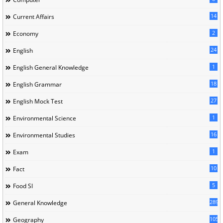
14
Current Affairs
2
Economy
24
English
1
English General Knowledge
18
English Grammar
27
English Mock Test
1
Environmental Science
16
Environmental Studies
1
Exam
10
Fact
5
Food SI
289
General Knowledge
105
Geography