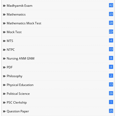
42
Madhyamik Exam
23
Mathematics
28
Mathematics Mock Test
224
Mock Test
4
MTS
13
NTPC
8
Nursing ANM GNM
4
PDF
2
Philosophy
13
Physical Education
26
Political Science
1
PSC Clerkship
25
Question Paper