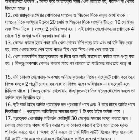
অমীমাংসিত থাকলে 5 মিনিট করে অতিরিক্ত সময় খেলা চালাতে হয়, যতক্ষণ না খেলার
মীমাংসা হচ্ছে ।
12. খেলােয়াড়দের খেলার পােশাকের সামনের ও পিছনের দিকে নম্বর লেখা থাকে ।
সামনের দিকে সংখ্যার উচ্চতা 20 সেমি ও পিছনের দিকে সংখ্যার উচ্চতা 10 সেমি হয়
এবং উভয় দিকে । সংখ্যা 2 সেমি চওড়া হয় । এই খেলার খেলােয়াড়দের পােশাকে 4
থেকে 15 সংখ্যা অবধি ব্যবহার করা যায় ।
13. কোনও ফাউল হবার পরই যদি খেলা শেষের বাঁশি পড়ে যায় এবং তা যদি ফ্রি থ্রো
হয়, তবে খেলার সময় শেষ হবার পরেও ফ্রি থ্রো দিয়ে খেলা শেষ করা হয় ।
14. খেলা চলাকালীন ইচ্ছাকৃতভাবে পা দিয়ে বলে লাথি মারলে তা ফাউল বলে গণ্য করা
হয় । কিন্তু অকস্মাৎ কোনও কারণে পায়ে বল লাগলে তা ফাউলের আওতায় পড়ে না
।
15. যদি কোনও খেলােয়াড় অকস্মাৎ অনিচ্ছাকৃতভাবে নিজের বাস্কেটে গােল করে তবে
বিপক্ষ দলকে 2 পয়েন্ট দেওয়া হয় এবং তা বিপক্ষ দলের অধিনায়ক -এর বাস্কেট বলে
চিহ্নিত থাকে । কিন্তু কোনও খেলােয়াড় ইচ্ছাকৃতভাবে নিজ বাস্কেটে গােল করলে তা
ফাউল বলে বিবেচিত হয় ।
16. দুটি চার্জ টাইম আউট প্রত্যেক দল প্রথমার্ধে পাবে এবং 3 করে টাইম আউট পাবে
দ্বিতীয়ার্ধে । প্রত্যেক অতিরিক্ত সময়ের জন্য 1 টি করে টাইম আউট পাবে ।
17. প্রত্যেক খেলােয়াড় পরিবর্তন মােটামুটি 30 সেকেন্ড সময়ের মধ্যে করতে হবে ।
কোনও খেলােয়াড় পঞ্চম ফাউল করার পর বা কোনও কারণে বাতিল হলে তাকে দ্রুত
পরিবর্তন করতে হবে । অযথা দেরি করলে তা চার্জ টাইম আউট হিসেবে গণ্য হবে এবং
উই আউট শেষ হয়ে গয়ে থাকলে টেকনিক্যাল ফাউল বলে তা গণ্য হবে ।