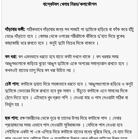
বাস্কেটবল খেলার নিয়ম/কলাকৌশল
দাঁড়াবার ভঙ্গী:
সঠিকভাবে দাঁড়াবার জন্য সব সময়ই পা দুটোকে ছড়িয়ে বা ফাঁক করে হাঁটু
ভেঙে দাঁড়াতে হবে । কোমর থেকে ওপরের শরীরটাকে বাঁকিয়ে দু'হাত দিয়ে বুকের
কাছাকাছি ধরে রাখতে হবে । কনুই দুটো নিচের দিকে থাকবে ।
বল ধরা:
বল এমনভাবে ধরতে হবে যাতে বলটা দখলে থাকে । বল ধরবার সময়
আঙুলগুলােকে জড়িয়ে বুড়াে আঙুল দুটোকে একে অপরের সমান্তরাল রাখতে হবে ।
কখনওই হাতের তালু দিয়ে বল ধরা উচিত নয় ।
চেষ্ট পাস:
বলটাকে দুহাত দিয়ে সহজভাবে ধরতে হবে । আঙুলগুলােকে ছড়িয়ে ও কনুই
দুটোকে ভেতরের দিকে রাখতে হবে বুক সমান । উঁচুতে বলটাকে এনে সামনের দিকে
ঠেলে দিতে হবে । এইভাবে খুব দ্রুত পশি । দেওয়া যায় ও পাস দেওয়াটা সঠিক বা
নির্ভুল হয় ।
হুক পাস:
রক্ষণকারীদের থেকে দূরে বা তাদের উপর দিয়ে বলটাকে পাস । দেবার
প্রয়ােজনের সময় এভাবে পাস দেওয়াটা সুবিধাজনক । যেদিকে পাস দেওয়া হবে
সেইদিকে একটা পা -কে এগিয়ে দিয়ে বলটাকে হাতের মধ্যে ঘুরিয়ে নিয়ে, যে হাত দিয়ে
পাস দেওয়া হবে সেটাকে নিচে ও অন্যটাকে উপরে রেখে কাঁধের লাইনের উপর তুলে