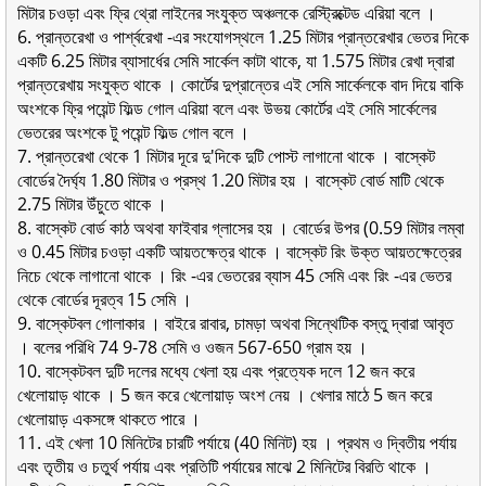
মিটার চওড়া এবং ফ্রি থ্রো লাইনের সংযুক্ত অঞ্চলকে রেস্ট্রিক্টেড এরিয়া বলে ।
6. প্রান্তরেখা ও পার্শ্বরেখা -এর সংযােগস্থলে 1.25 মিটার প্রান্তরেখার ভেতর দিকে
একটি 6.25 মিটার ব্যাসার্ধের সেমি সার্কেল কাটা থাকে, যা 1.575 মিটার রেখা দ্বারা
প্রান্তরেখায় সংযুক্ত থাকে । কোর্টের দুপ্রান্তের এই সেমি সার্কেলকে বাদ দিয়ে বাকি
অংশকে ফ্রি পয়েন্ট ফিল্ড গােল এরিয়া বলে এবং উভয় কোর্টের এই সেমি সার্কেলের
ভেতরের অংশকে টু পয়েন্ট ফিল্ড গােল বলে ।
7. প্রান্তরেখা থেকে 1 মিটার দূরে দু'দিকে দুটি পােস্ট লাগানাে থাকে । বাস্কেট
বাের্ডের দৈর্ঘ্য 1.80 মিটার ও প্রস্থ 1.20 মিটার হয় । বাস্কেট বাের্ড মাটি থেকে
2.75 মিটার উঁচুতে থাকে ।
8. বাস্কেট বাের্ড কাঠ অথবা ফাইবার গ্লাসের হয় । বাের্ডের উপর (0.59 মিটার লম্বা
ও 0.45 মিটার চওড়া একটি আয়তক্ষেত্র থাকে । বাস্কেট রিং উক্ত আয়তক্ষেত্রের
নিচে থেকে লাগানাে থাকে । রিং -এর ভেতরের ব্যাস 45 সেমি এবং রিং -এর ভেতর
থেকে বাের্ডের দূরত্ব 15 সেমি ।
9. বাস্কেটবল গােলাকার । বাইরে রাবার, চামড়া অথবা সিন্থেটিক বস্তু দ্বারা আবৃত
। বলের পরিধি 74 9-78 সেমি ও ওজন 567-650 গ্রাম হয় ।
10. বাস্কেটবল দুটি দলের মধ্যে খেলা হয় এবং প্রত্যেক দলে 12 জন করে
খেলােয়াড় থাকে । 5 জন করে খেলােয়াড় অংশ নেয় । খেলার মাঠে 5 জন করে
খেলােয়াড় একসঙ্গে থাকতে পারে ।
11. এই খেলা 10 মিনিটের চারটি পর্যায়ে (40 মিনিট) হয় । প্রথম ও দ্বিতীয় পর্যায়
এবং তৃতীয় ও চতুর্থ পর্যায় এবং প্রতিটি পর্যায়ের মাঝে 2 মিনিটের বিরতি থাকে ।