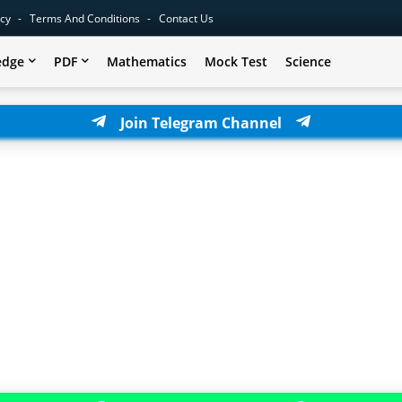
icy
Terms And Conditions
Contact Us
edge
PDF
Mathematics
Mock Test
Science
Join Telegram Channel