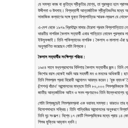
যে সমস্ত কাজ বা কৃতিত্ব স্বীকৃতির যোগ্য, তা পুরস্কৃত হলে প্র
উদ্দীপনা ও উৎসাহ। বিশ্বব্যাপী আন্তর্জাতিক স্বীকৃতিগুলির মধ্যে 
সামাজিক কল্যাণের সঙ্গে যুক্ত বিশ্বশান্তির স্মারক-স্বরূপ যে নোবে
এ-দেশ থেকে ১৯৭৯ খ্রিস্টাব্দে মাদার টেরেসা প্রথম বিশ্বশান্তিত
ভারতীয় নাগরিক কৈলাস সত্যার্থী এবার শান্তিতে নোবেল পুরস্কার ল
ইউসুফজাই। তিনি পাকিস্তানের নাগরিক। কৈলাস ও মালালা এঁরা দ
অনুপ্রাণিত করেছেন গোটা বিশ্বকে।
কৈলাস সত্যার্থীর সংক্ষিপ্ত পরিচয় :
১৯৫৪ সালে মধ্যপ্রদেশের বিদিশায় কৈলাস সত্যার্থীর জন্ম। তিনি পেশ
কিশোর বয়স থেকেই দরদি আর সহমর্মী মন ও মননের অধিকারী। ছাত্
তিনি শিশুশ্রম প্রথা বিরোধী আন্দোলন আরম্ভ করেন। 'বুক ব্যাংক' ত
(শৈশব) বাঁচাও' আন্দোলনের মাধ্যমে তিনি ৮০,০০০ শিশুশ্রমিককে ফি
জাতীয় আন্তর্জাতিক আইন ও সনদ প্রণয়নেও তিনি উল্লেখযোগ্য ভ
গোটা বিশ্বজুড়েই শিশুশ্রমপ্রথা এক ভয়াবহ সমস্যা। ভারতও তার ব্যাত
বিলোপসাধনে সক্রিয়। তিনি গান্ধিজির আন্দোলনের অনুকরণে বিশ্বাসী।
তিনি দৃঢ় সংকল্প। বিশ্বে ১৭ কোটি শিশুশ্রমিকের মধ্যে প্রায় ১৪ 
শিশুর মুক্তির আহ্বান ধ্বনি।