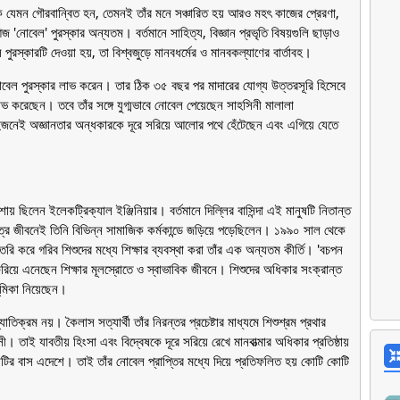
াপক যেমন গৌরবান্বিত হন, তেমনই তাঁর মনে সঞ্চারিত হয় আরও মহৎ কাজের প্রেরণা,
আজ 'নোবেল' পুরস্কার অন্যতম। বর্তমানে সাহিত্য, বিজ্ঞান প্রভৃতি বিষয়গুলি ছাড়াও
ল পুরস্কারটি দেওয়া হয়, তা বিশ্বজুড়ে মানবধর্মের ও মানবকল্যাণের বার্তাবহ।
ে নোবেল পুরস্কার লাভ করেন। তার ঠিক ৩৫ বছর পর মাদারের যোগ্য উত্তরসূরি হিসেবে
াভ করেছেন। তবে তাঁর সঙ্গে যুগ্মভাবে নোবেল পেয়েছেন সাহসিনী মালালা
ুজনেই অজ্ঞানতার অন্ধকারকে দূরে সরিয়ে আলোর পথে হেঁটেছেন এবং এগিয়ে যেতে
ায় ছিলেন ইলেকট্রিক্যাল ইঞ্জিনিয়ার। বর্তমানে দিল্লির বাসিন্দা এই মানুষটি নিতান্ত
র জীবনেই তিনি বিভিন্ন সামাজিক কর্মকান্ডে জড়িয়ে পড়েছিলেন। ১৯৯০ সাল থেকে
ৈরি করে গরিব শিশুদের মধ্যে শিক্ষার ব্যবস্থা করা তাঁর এক অন্যতম কীর্তি। 'বচপন
রিয়ে এনেছেন শিক্ষার মূলস্রোতে ও স্বাভাবিক জীবনে। শিশুদের অধিকার সংক্রান্ত
ূমিকা নিয়েছেন।
িক্রম নয়। কৈলাস সত্যার্থী তাঁর নিরন্তর প্রচেষ্টার মাধ্যমে শিশুশ্রম প্রথার
 তাই যাবতীয় হিংসা এবং বিদ্বেষকে দূরে সরিয়ে রেখে মানবাত্মার অধিকার প্রতিষ্ঠায়
কোটির বাস এদেশে। তাই তাঁর নোবেল প্রাপ্তির মধ্যে দিয়ে প্রতিফলিত হয় কোটি কোটি