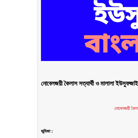
নোবেলজয়ী কৈলাস সত্যার্থী ও মালালা ইউস
নোবেলজয়ী কৈলা
ভূমিকা :