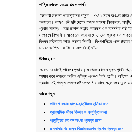
শান্তি নোবেল ২০১৪-এর তাৎপর্য :
কিশোরী মালালা পাকিস্তানের বাসিন্দা। ১৯৪৭ সালে অখণ্ড ভারত ভে
অন্যতম। আজও এই দুটি দেশের প্রধান সমস্যা নিরক্ষরতা, অপুষ্টি, 
প্রথার বিরুদ্ধে। আর মালালা লড়াই করেছেন এক অনমনীয় নারী হিসেবে 
সংগ্রামে বিশ্বাসী। মাত্র ১৭ বছর বয়সে নোবেল পুরস্কার লাভ করে
বিপন্ন মহিলাদের কাছে আলোর দিশারী। বিশ্বশান্তির পক্ষে উভয়ের কর্ম
নোবেলপ্রাপ্তি এক বিশেষ তাৎপর্যবাহী ঘটনা।
উপসংহার :
ভারত চিরকালই শান্তির পূজারি। সর্বপ্রকার হিংসামুক্ত পৃথিবী গড়
প্রমাণ করে ভারতের অতীত ঐতিহ্য এখনও বিনষ্ট হয়নি। অহিংসা ও 
প্রজ্ঞার সেই প্রকৃত স্বরূপকেই জগৎবাসীর কাছে নতুন করে তুলে ধ
আরও পড়ুন-
পরিবেশ রক্ষায় ছাত্র-ছাত্রীদের ভূমিকা রচনা
প্রাত্যহিক জীবন বিজ্ঞান ও প্রযুক্তি রচনা
প্রযুক্তির জয়গান বাংলা প্রবন্ধ রচনা
জনসাধারণের মধ্যে বিজ্ঞানচেতনার প্রসার প্রবন্ধ রচনা