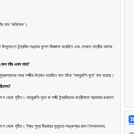
্গের নাম 'অভিষেক'।
উদ্ধৃতাংশে ইন্দ্রজিৎ লঙ্কার কুশল জিজ্ঞাসা করেছিল এবং সেখানে ধাত্রীর আসার
ং কেন তাঁর এমন নাম?
সমুদ্রমন্থনের সময় লক্ষ্মীর উত্থান হয়েছিল বলে তাঁকে 'অম্বুরাশি-সুতা' বলা হয়েছে।
েছিলেন?
শ থেকে গৃহীত। অম্বুরাশি-সুতা বা লক্ষ্মী ইন্দ্রজিতের ধাত্রীমাতা প্রভাষার ছদ্মবেশ
াংশ থেকে গৃহীত। প্রিয় পুত্র বীরবাহুর মৃত্যুতে লঙ্কেশ্বর রাবণ সৈন্যদলসহ