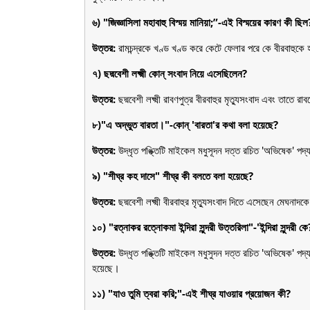
৬) "জিজ্ঞাসিলা মহাবাহু বিস্ময় মানিয়া;”-এই বিস্ময়ের কারণ কী ছিল
উত্তর:
রামচন্দ্রকে খণ্ড খণ্ড করে কেটে ফেলার পরে কে বীরবাহুকে 
৭) ছদ্মবেশী লক্ষ্মী কোন্ সংবাদ নিয়ে এসেছিলেন?
উত্তর:
ছদ্মবেশী লক্ষ্মী রাবণপুত্র বীরবাহুর মৃত্যুসংবাদ এবং তাত
৮)"এ অদ্ভুত বারতা।"-কোন্ 'বারতা'র কথা বলা হয়েছে?
উত্তর:
উদ্ধৃত পঙ্ক্তিটি মাইকেল মধুসূদন দত্ত রচিত 'অভিষেক' পদ্
৯) "শীঘ্র কহ দাসে" শীঘ্র কী বলতে বলা হয়েছে?
উত্তর:
ছদ্মবেশী লক্ষ্মী বীরবাহুর মৃত্যুসংবাদ দিতে এসেছেন মেঘনা
১০) "রত্নাকর রত্নোকমা ইন্দিরা সুন্দরী উত্তরিলা"-'ইন্দিরা সুন্দরী কে
উত্তর:
উদ্ধৃত পঙ্ক্তিটি মাইকেল মধুসুদন দত্ত রচিত 'অভিষেক' পদ্যাং
হয়েছে।
১১) "যাও তুমি ত্বরা করি;"-এই শীঘ্র যাওয়ার প্রয়োজন কী?