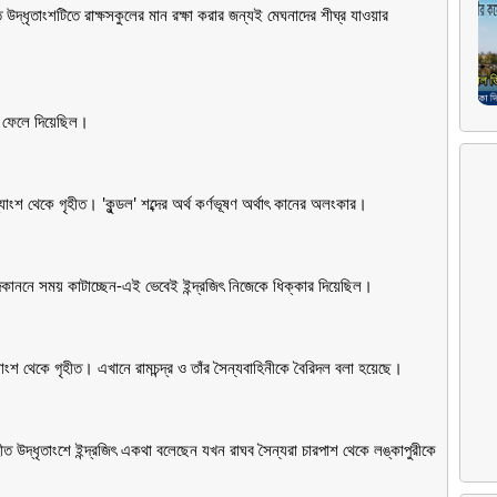
উদ্ধৃতাংশটিতে রাক্ষসকুলের মান রক্ষা করার জন্যই মেঘনাদের শীঘ্র যাওয়ার
রে ফেলে দিয়েছিল।
যাংশ থেকে গৃহীত। 'কুন্ডল' শব্দের অর্থ কর্ণভূষণ অর্থাৎ কানের অলংকার।
কাননে সময় কাটাচ্ছেন-এই ভেবেই ইন্দ্রজিৎ নিজেকে ধিক্কার দিয়েছিল।
যাংশ থেকে গৃহীত। এখানে রামচন্দ্র ও তাঁর সৈন্যবাহিনীকে বৈরিদল বলা হয়েছে।
ীত উদ্ধৃতাংশে ইন্দ্রজিৎ একথা বলেছেন যখন রাঘব সৈন্যরা চারপাশ থেকে লঙ্কাপুরীকে