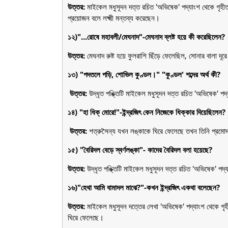
উত্তর:
মাইকেল মধুসূদন দত্ত রচিত 'অভিষেক' পদ্যাংশ থেকে গৃহীত 
প্রয়োজন বলে লক্ষ্মী মন্তব্য করেছেন।
১২)"...রোষে মহাবলী/মেঘনাদ"-মেঘনাদ ব্লষ্ট হয়ে কী করেছিলেন?
উত্তর:
মেঘনাদ রুষ্ট হয়ে ফুলরাশি ছিঁড়ে ফেলেছিল, সোনার বালা দূ
১৩) "পদতলে পড়ি, শোভিল কুণ্ডল।" "কুণ্ডল' শব্দের অর্থ কী?
উত্তর:
উদ্ধৃত পঙ্ক্তিটি মাইকেল মধুসূদন দত্ত রচিত 'অভিষেক' পদ্
১৪) "হা ধিক্ মোরে!"-ইন্দ্রজিৎ কেন নিজেকে ধিক্কার দিয়েছিলেন?
উত্তর:
শত্রুসৈন্য যখন লঙ্কাকে ঘিরে ফেলেছে তখন তিনি প্রমোদ
১৫) "বৈরিদল বেড়ে স্বর্ণলঙ্কা"- কাদের বৈরিদল বলা হয়েছে?
উত্তর:
উদ্ধৃত পঙ্ক্তিটি মাইকেল মধুসূদন দত্ত রচিত 'অভিষেক' পদ্
১৬)"হেথা আমি বামাদল মাঝে?"-কখন ইন্দ্রজিৎ একথা বলেছেন?
উত্তর:
মাইকেল মধুসূদন দত্তের লেখা 'অভিষেক' পদ্যাংশ থেকে গৃহ
ঘিরে ফেলেছে।