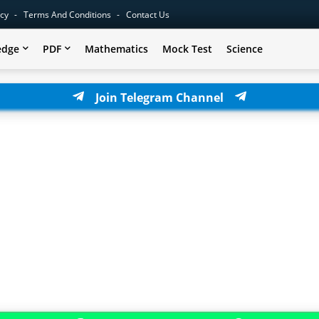
icy
Terms And Conditions
Contact Us
edge
PDF
Mathematics
Mock Test
Science
Join Telegram Channel