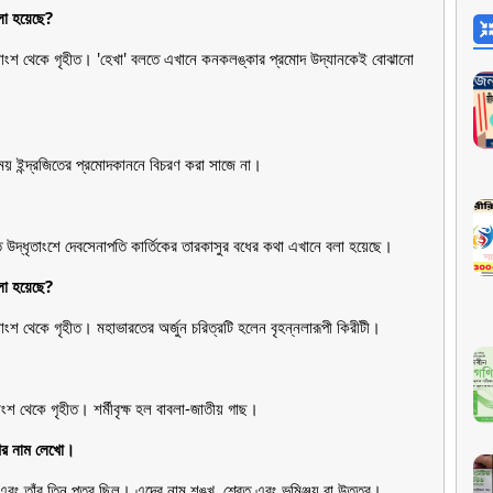
লা হয়েছে?
দ্যাংশ থেকে গৃহীত। 'হেখা' বলতে এখানে কনকলঙ্কার প্রমোদ উদ্যানকেই বোঝানো
ময় ইন্দ্রজিতের প্রমোদকাননে বিচরণ করা সাজে না।
 উদ্ধৃতাংশে দেবসেনাপতি কার্তিকের তারকাসুর বধের কথা এখানে বলা হয়েছে।
বলা হয়েছে?
যাংশ থেকে গৃহীত। মহাভারতের অর্জুন চরিত্রটি হলেন বৃহন্নলারূপী কিরীটী।
?
াংশ থেকে গৃহীত। শর্মীবৃক্ষ হল বাবলা-জাতীয় গাছ।
ণের নাম লেখো।
বং তাঁর তিন পুত্র ছিল। এদের নাম শঙ্খ, শ্বেত এবং ভূমিঞ্জয় বা উত্তর।