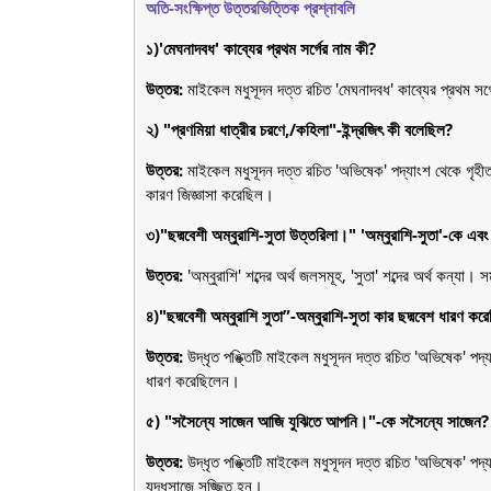
অতি-সংক্ষিপ্ত উত্তরভিত্তিক প্রশ্নাবলি
১)'মেঘনাদবধ' কাব্যের প্রথম সর্গের নাম কী?
উত্তর:
মাইকেল মধুসূদন দত্ত রচিত 'মেঘনাদবধ' কাব্যের প্রথম সর
২) "প্রণমিয়া ধাত্রীর চরণে,/কহিলা"-ইন্দ্রজিৎ কী বলেছিল?
উত্তর:
মাইকেল মধুসূদন দত্ত রচিত 'অভিষেক' পদ্যাংশ থেকে গৃহীত 
কারণ জিজ্ঞাসা করেছিল।
৩)"ছদ্মবেশী অম্বুরাশি-সুতা উত্তরিলা।" 'অম্বুরাশি-সুতা'-কে এব
উত্তর:
'অম্বুরাশি' শব্দের অর্থ জলসমূহ, 'সুতা' শব্দের অর্থ কন্যা। 
৪)"ছদ্মবেশী অম্বুরাশি সুতা”-অম্বুরাশি-সুতা কার ছদ্মবেশ ধারণ কর
উত্তর:
উদ্ধৃত পঙ্ক্তিটি মাইকেল মধুসূদন দত্ত রচিত 'অভিষেক' পদ্যাং
ধারণ করেছিলেন।
৫) "সসৈন্যে সাজেন আজি যুঝিতে আপনি।"-কে সসৈন্যে সাজেন?
উত্তর:
উদ্ধৃত পঙ্ক্তিটি মাইকেল মধুসূদন দত্ত রচিত 'অভিষেক' পদ্য
যুদ্ধসাজে সজ্জিত হন।