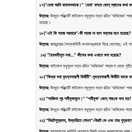
১৭)"হেথা আমি বামাদলমাঝে।” 'হেথা' বলতে কোন্ স্থানের কথা ব
উত্তর:
উদ্ধৃত পঙ্ক্তিটি মাইকেল মধুসূদন দত্ত রচিত 'অভিষেক' প
হয়েছে।
১৮)"এই কি সাজে আমারে"-কী সাজে না বলে বক্তার মনে হয়েছে?
উত্তর:
রামচন্দ্রের সৈন্যবাহিনী কনকলঙ্কাকে ঘিরে ফেলেছে; এই স
১৯) "হৈমবতীসুত যথা..." কীসের কথা এখানে বলা হয়েছে?
উত্তর:
মাইকেল মধুসুদন দত্ত রচিত 'অভিষেক' পদ্যাংশ থেকে গৃহীত
২০)"কিম্বা যথা বৃহন্নলারূপী কিরীটী"-বৃহন্নলারূপী কিরীটা কাকে 
উত্তর:
উদ্ধৃত পঙ্ক্তিটি মাইকেল মধুসুদন দত্ত রচিত 'অভিষেক' পদ্
২১) "সাজিলা পূর শমীবৃক্ষমূলে।" "শমীবৃক্ষ' কোন্ গাছকে বলা হয়
উত্তর:
উদ্ধৃত পঙ্ক্তিটি মাইকেল মধুসূদন দত্ত রচিত 'অভিষেক পদ্য
২২) “বিরাটপুত্রসহ, উদ্ধারিতে গোধন”-বিরাট কে এবং তার পুত্রগ
উত্তর:
মহাভারতের কাহিনি অনুসারে বিরাট হলেন মৎস্যদেশের রাজা এ