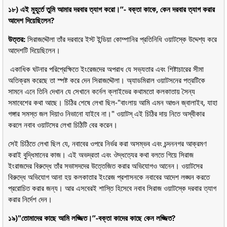
১৮) এই মুহূর্তে তুমি আমার দরবার ত্যাগ করো।”- বক্তা কাকে, কেন দরবার ত্যাগ করার
আদেশ দিয়েছিলেন?
উত্তর:
সিরাজদ্দৌলা তাঁর দরবারে ইস্ট ইন্ডিয়া কোম্পানির প্রতিনিধি ওয়াটস্কে উদ্দেশ্য করে
আদেশটি দিয়েছিলেন।
একাধিক ঘটনার পরিপ্রেক্ষিতে ইংরেজদের অপরাধ যে সভ্যতার এবং শিষ্টাচারের সীমা
অতিক্রম করেছে তা স্পষ্ট করে দেন সিরাজদ্দৌলা। অ্যাডমিরাল ওয়াটসনের পত্রটিকে
সামনে এনে তিনি দেখান যে সেখানে কর্নেল ক্লাইভের কথামতো কলকাতায় সৈন্য
সমাবেশের কথা আছে। চিঠির শেষে লেখা ছিল-"বাংলায় আমি এমন আগুন জ্বালাইব, যাহা
গঙ্গার সমস্ত জল দিয়াও নিভানো যাইবে না।" ওয়াটস্ এই চিঠির দায় নিতে অস্বীকার
করলে নবাব ওয়াটসের লেখা চিঠিটি বের করেন।
সেই চিঠিতে লেখা ছিল যে, নবাবের ওপরে নির্ভর করা অসম্ভব এবং চন্দননগর আক্রমণ
করাই বুদ্ধিমানের কাজ। এই অভদ্রতা এবং ঔদ্ধত্যের কথা বলতে গিয়ে সিরাজ
ইংরাজদের বিরুদ্ধে তাঁর সভাসদদের উত্তেজিত করার অভিযোগও আনেন। ওয়াটসের
বিরুদ্ধে অভিযোগ আনা হয় কলকাতার ইংরেজ প্রশাসনকে নবাবের আদেশ লঙ্ঘন করতে
প্ররোচিত করার জন্য। আর এসবেরই শাস্তি হিসেবে নবাব সিরাজ ওয়াটস্কে দরবার ত্যাগ
করার নির্দেশ দেন।
১৯)"তোমাদের কাছে আমি লজ্জিত।”-বক্তা কাদের কাছে কেন লজ্জিত?