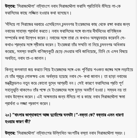
উত্তর:
'সিরাজদ্দৌলা' নাট্যাংশে নবাব সিরাজদ্দৌলা ফরাসি প্রতিনিধি মঁসিয়ে লা-কে
ফরাসিদের কাছে লজ্জিত হওয়ার কথা বলেছেন।
'সঁসিয়ে লা সিরাজের দরবারে এসেছিলেন চন্দননগর ইংরেজদের কাছ থেকে রক্ষা করার জন্য
নবাবের সাহায্য প্রার্থনা করতে। নবাব ফরাসিদের সঙ্গে বাংলার দীর্ঘদিনের বাণিজ্যিক
সম্পর্কের কথা উল্লেখ করেন। নবাবের সঙ্গে তারা যে কখনও অসদ্ব্যবহার করেননি সে-
কথাও শ্রদ্ধার সঙ্গে স্বীকার করেন। ইংরেজরা তাঁর সম্মতি না নিয়ে চন্দননগর অধিকার
করেছে, সমস্ত ফরাসি বাণিজ্যকুঠি ছেড়ে দেওয়ার দাবি জানিয়েছে, তিনি যে এসব বিষয়ে
অবহিত, নবাব তা-ও জানান।
কিন্তু কলকাতা জয় করতে গিয়ে ইংরেজদের সঙ্গে এবং পূর্ণিয়ায় শওকত জঙ্গের সঙ্গে লড়াইয়ে
যে তাঁর প্রচুর লোকক্ষয় এবং অর্থব্যয় হয়েছে নবাব সে- কথা জানান। তা ছাড়া নবাবের
মন্ত্রীমন্ডলও নতুন করে কোনো যুদ্ধে আগ্রহী নন। সেই কারণে ফরাসিদের প্রতি পূর্ণ
সহানুভূতি থাকলেও তাঁর পক্ষে যে ইংরেজদের সঙ্গে যুদ্ধে অবতীর্ণ হওয়া। সম্ভব নয় তা
নবাব উল্লেখ করেন। এই অক্ষমতার জন্য মঁসিয়ে লা র কাছে নবাব সিরাজদ্দৌলা ক্ষমা
প্রার্থনা ও লজ্জা প্রকাশ করেন।
২০) "বাংলার ভাগ্যাকাশে আজ দুর্যোগের ঘনঘটা।”-বক্তা কে? বক্তার এমন ধারণা
হওয়ার কারণ কী?
উত্তর:
'সিরাজদ্দৌলা' নাট্যাংশের উল্লিখিত অংশটির বস্তা নবাব সিরাজদ্দৌলা স্বয়ং।