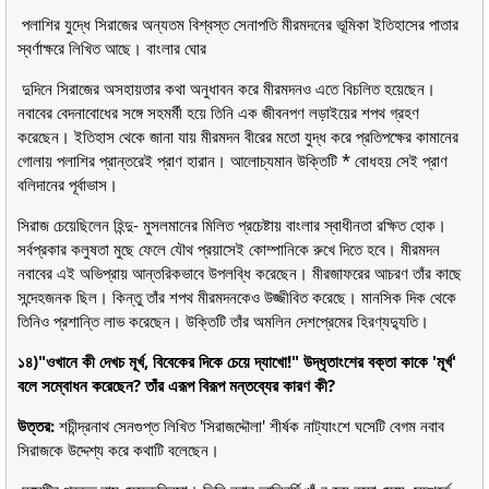
পলাশির যুদ্ধে সিরাজের অন্যতম বিশ্বস্ত সেনাপতি মীরমদনের ভূমিকা ইতিহাসের পাতার
স্বর্ণাক্ষরে লিখিত আছে। বাংলার ঘোর
দুদিনে সিরাজের অসহায়তার কথা অনুধাবন করে মীরমদনও এতে বিচলিত হয়েছেন।
নবাবের বেদনাবোধের সঙ্গে সহমর্মী হয়ে তিনি এক জীবনপণ লড়াইয়ের শপথ গ্রহণ
করেছেন। ইতিহাস থেকে জানা যায় মীরমদন বীরের মতো যুদ্ধ করে প্রতিপক্ষের কামানের
গোলায় পলাশির প্রান্তরেই প্রাণ হারান। আলোচ্যমান উক্তিটি * বোধহয় সেই প্রাণ
বলিদানের পূর্বাভাস।
সিরাজ চেয়েছিলেন হিন্দু- মুসলমানের মিলিত প্রচেষ্টায় বাংলার স্বাধীনতা রক্ষিত হোক।
সর্বপ্রকার কলুষতা মুছে ফেলে যৌথ প্রয়াসেই কোম্পানিকে রুখে দিতে হবে। মীরমদন
নবাবের এই অভিপ্রায় আন্তরিকভাবে উপলব্ধি করেছেন। মীরজাফরের আচরণ তাঁর কাছে
সন্দেহজনক ছিল। কিন্তু তাঁর শপথ মীরমদনকেও উজ্জীবিত করেছে। মানসিক দিক থেকে
তিনিও প্রশান্তি লাভ করেছেন। উক্তিটি তাঁর অমলিন দেশপ্রেমের হিরণ্যদ্যুতি।
১৪)"ওখানে কী দেখচ মূর্খ, বিবেকের দিকে চেয়ে দ্যাখো!" উদ্ধৃতাংশের বক্তা কাকে 'মূর্খ'
বলে সম্বোধন করেছেন? তাঁর এরূপ বিরূপ মন্তব্যের কারণ কী?
উত্তর:
শচীন্দ্রনাথ সেনগুপ্ত লিখিত 'সিরাজদ্দৌলা' শীর্ষক নাট্যাংশে ঘসেটি বেগম নবাব
সিরাজকে উদ্দেশ্য করে কথাটি বলেছেন।