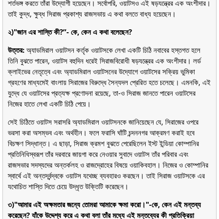
শর্তভঙ্গ করতে তাঁরা উদ্যোগী হয়েছেন। সর্বোপরি, ওয়াটসও এই ষড়যন্ত্রের এক অংশীদার।
তাই কুদ্ধ, ক্ষুব্ধ সিরাজ প্রকাশ্য রাজসভায় এ কথা বলতে বাধ্য হয়েছেন।
২)"জান এর শাস্তি কী?”- কে, কেন এ কথা বলেছেন?
উত্তর:
অ্যাডমিরাল ওয়াটসন কর্তৃক ওয়াটসকে লেখা একটি চিঠি নবাবের হস্তগত হলে
তিনি বুঝতে পারেন, ওয়াটস বহুদিন ধরেই সিরাজবিরোধী ষড়যন্ত্রের এক অংশীদার। লর্ড
ক্লাইভের নেতৃত্বে এবং অ্যাডমিরাল ওয়াটসনের উদ্যোগে ওয়াটসের সক্রিয় ভুমিকা
গ্রহণের মাধ্যমেই বাংলায় সিরাজের বিরুদ্ধে সৈন্যদল প্রেরিত হতে চলেছে। এমনকি, এই
যুদ্ধে যে ওয়াটসের প্রত্যক্ষ প্রণোদনা রয়েছে, তা-ও সিরাজ জানতে পারেন ওয়াটসের
নিজের হাতে লেখা একটি চিঠি পেয়ে।
সেই চিঠিতে ওয়াটস সরাসরি অ্যাডমিরাল ওয়াটসনকে জানিয়েছেন যে, সিরাজের ওপরে
ভরসা করা অসম্ভব এবং অর্থহীন। ফলে ফরাসি ঘাঁটি চন্দননগর আক্রমণ করাই হবে
বিচক্ষণ সিদ্ধান্ত। এ ছাড়া, সিরাজ ক্রমশ বুঝতে পেরেছিলেন ইস্ট ইন্ডিয়া কোম্পানির
প্রতিনিধিস্বরূপ তাঁর দরবারে জায়গা করে নেওয়ার সুবাদে ওয়াটস তাঁর পরিবার এবং
রাজসভার সদস্যদের অন্তর্কলহ ও রাজদ্রোহের বিষয়ে ওয়াকিবহাল। নিজের ও কোম্পানির
স্বার্থে এই অন্তর্দ্বন্দ্বকে ওয়াটস যথেচ্ছ ব্যবহারও করছেন। তাই সিরাজ ওয়াটসকে এর
যথোচিত শাস্তি দিতে চেয়ে উদ্ধৃত উক্তিটি করেছেন।
৩)"আমার এই অক্ষমতার জন্যে তোমরা আমাকে ক্ষমা করো।"-কে, কেন এই মন্তব্য
করেছেন? যাঁকে উদ্দেশ্য করে এ কথা বলা তাঁর মধ্যে এই মন্তব্যের কী প্রতিক্রিয়া