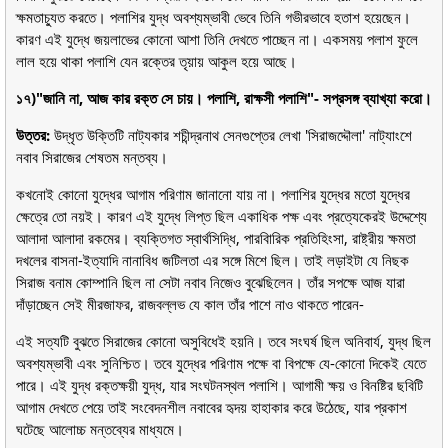
ক্ষমতাচ্যুত করতে। পলাশির যুদ্ধ অবশ্যম্ভাবী ভেবে তিনি গভীরভাবে হতাশ হয়েছেন।
কারণ এই যুদ্ধে জয়লাভের কোনো আশা তিনি দেখতে পাচ্ছেন না। একসময় পলাশ ফুলে
লাল হয়ে থাকা পলাশি যেন রক্তের তৃয়ায় আকুল হয়ে আছে।
১৭)"জানি না, আজ কার রক্ত সে চায়। পলাশি, রাক্ষসী পলাশি"- সপ্রসঙ্গ ব্যাখ্যা করো।
উত্তর:
উদ্ধৃত উক্তিটি নাট্যকার শচীন্দ্রনাথ সেনগুপ্তের লেখা 'সিরাজদ্দৌলা' নাট্যাংশে
নবাব সিরাজের শেষতম মন্তব্য।
কখনোই কোনো যুদ্ধের আগাম পরিণাম জানানো যায় না। পলাশির যুদ্ধের মতো যুদ্ধের
ক্ষেত্রে তো নয়ই। কারণ এই যুদ্ধে লিপ্ত ছিল একাধিক পক্ষ এবং প্রত্যেকেরই উদ্দেশ্যে
আলাদা আলাদা রকমের। ব্যক্তিগত স্বার্থসিদ্ধি, পারবিারিক প্রতিহিংসা, রাষ্ট্রীয় ক্ষমতা
দখলের বাসনা-ইত্যাদি নানাবিধ জটিলতা এর সঙ্গে মিশে ছিল। তাই লড়াইটা যে নিছক
সিরাজ বনাম কোম্পানি ছিল না সেটা নবাব নিজেও বুঝেছিলেন। তাঁর সপক্ষে আজ যারা
দাঁড়াচ্ছেন সেই মীরজাফর, রাজবল্লভ যে কাল তাঁর পাশে নাও থাকতে পারেন-
এই সত্যটি বুঝতে সিরাজের কোনো অসুবিধেই হয়নি। তবে সংঘর্ষ ছিল অনিবার্য, যুদ্ধ ছিল
অবশ্যম্ভাবী এবং সুনিশ্চিত। তবে যুদ্ধের পরিণাম পক্ষে বা বিপক্ষে যে-কোনো দিকেই যেতে
পারে। এই যুদ্ধ রক্তক্ষয়ী যুদ্ধ, যার সংঘটনস্থল পলাশি। আগামী ক্ষয় ও বিনষ্টির ছবিটি
আগাম দেখতে পেয়ে তাই সংবেদনশীল নবাবের হৃদয় হাহাকার করে উঠেছে, যার প্রকাশ
ঘটেছে আলোচ্চ মন্তব্যের মাধ্যমে।