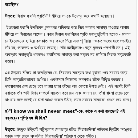
হয়েছিল?
উত্তর:
সিরাজ ফরাসি প্রতিনিধি মঁসিয়ে লা-কে উদ্দেশ্য করে কথাটি বলেছেন।
ইংরেজরা ফরাসি উপনিবেশ চন্দননগর অধিকার করে নিরে নবাবের সাহায্য পাওয়ার আশায়
মঁসিয়ে লা সিরাজের আসেন। নবাব সিরাজ ফরাসিদের প্রতি সহানুভূতিশীল হলেও - জানান
যে ইংরেজদের হারিয়ে কলকাতা জয় করতে গিয়ে এবং পূর্ণিয়ায় শওকত জঙ্গের সঙ্গে লড়াইয়ে
তাঁর বহু লোকক্ষয় ও অর্থব্যয় হয়েছে। তাঁর মন্ত্রীমন্ডলও নতুন যুদ্ধের পক্ষপাতী নন। এই
অবস্থায় সহানুভূতি থাকলেও ফরাসিদের সাহায্য করা সম্ভব নয় জানিয়ে সিরাজ মন্তব্যটি
করেন।
এর উত্তরে মঁসিয়ে লা বলেছিলেন যে, সিরাজের সমস্যার কথা বুঝতে পেরে নবাবের জন্য
তিনি আন্তরিকভাবেই দুঃখিত। একইসঙ্গে নিজেদের অবস্থাও তাঁকে পীড়িত করেছে।
ভালোবাসার দেশ ছেড়ে চলে যাওয়া ছাড়া তাঁদের আর কোনো উপায় নেই। এই সঙ্গেই তিনি
নবাবকে তাঁর ভাবী বিপদ সম্পর্কে সচেতন করে দেন এবং জানান যে, তাঁরা বাংলা ছেড়ে চলে
যাওয়ার সঙ্গে সঙ্গেই যে চাপা আগুন জ্বলে উঠবে, তাতে নবাবের সাম্রাজা ধবংস হয়ে যাবে।
৪)"I know we shall never meet"-কে, কাকে এ কথা বলেছেন? এই
বক্তব্যের পূর্বপ্রসঙ্গ কী ছিল?
উত্তর:
উদ্ধৃত উক্তিটি শচীন্দ্রনাথ সেনগুপ্ত রচিত 'সিরাজদ্দৌলা' নাটকের দ্বিতীয় অঙ্কের
প্রথম দৃশ্য থেকে সংকলিত 'সিরাজদ্দৌলা' পাঠ্যাংশ থেকে গৃহীত।