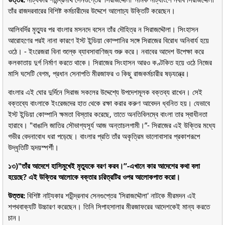
তাঁর রাজদরবারের বিশিষ্ট কর্মচারীদের উদ্দেশে আলোচ্য উক্তিটি করেছেন।
আলিবর্দির মৃত্যুর পর বাংলার মসনদে বসেন তাঁর দৌহিত্র ন সিরাজদ্দৌলা। সিংহাসন
আরোহণের পরই নানা কারণে ইস্ট ইন্ডিয়া কোম্পানির সঙ্গে সিরাজের বিরোধ অনিবার্য হয়ে
ওঠে। - ইংরেজরা বিনা শুল্কে ব্যাবসাবাণিজ্য শুরু করে। নবাবের আদেশ উপেক্ষা করে
কলকাতায় দুর্গ নির্মাণ করতে থাকে। সিরাজের সিংহাসন আরও কণ্টকিত হয়ে ওঠে নিজের
মাসি ঘসেটি বেগম, প্রধান সেনাপতি মীরজাফর ও কিছু রাজকর্মচারীর ষড়যন্ত্রে।
বাংলার এই ঘোর দুর্দিনে সিরাজ সকলের উদ্দেশ্যে উপদেশমূলক বক্তব্য রাখেন। সেই
বক্তব্যে বাংলাকে ইংরেজদের হাত থেকে রক্ষা করার করুণ আবেদন ধ্বনিত হয়। যেভাবে
ইস্ট ইন্ডিয়া কোম্পানি ক্ষমতা বিস্তার করেছে, তাতে অনতিবিলম্বে বাংলা তার স্বাধীনতা
হারাবে। "বাঙালি জাতির সৌভাগ্যসূর্য আজ অন্তাচলগামী।”- সিরাজের এই উক্তির মধ্যে
গভীর বেদনাবোধ ধরা পড়েছে। বাংলার প্রতি তাঁর অকৃত্রিম ভালোবাসার প্রকাশরূপে
উদ্ধৃতিটি হৃদয়স্পর্শী।
১৩)"তাঁর আদেশে হাসিমুখেই মৃত্যুকে বরণ করব।”-এখানে কার আদেশের কথা বলা
হয়েছে? এই উক্তির আলোকে বক্তার চরিত্রটির ওপর আলোকপাত করো।
উত্তর:
বিশিষ্ট নাট্যকার শচীন্দ্রনাথ সেনগুপ্তের 'সিরাজদ্দৌলা' নাটকে মীরমদন এই
শপথবাক্যটি উচ্চারণ করেছেন। তিনি সিপাহসালার মীরজাফরের আদেশকেই মান্য করতে
চান।