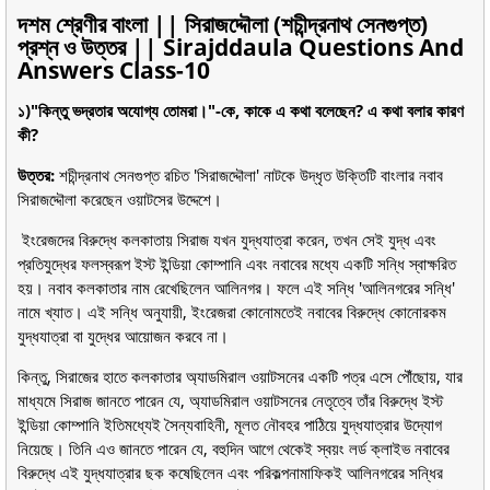
দশম শ্রেণীর বাংলা || সিরাজদ্দৌলা (শচীন্দ্রনাথ সেনগুপ্ত)
প্রশ্ন ও উত্তর || Sirajddaula Questions And
Answers Class-10
১)"কিন্তু ভদ্রতার অযোগ্য তোমরা।"-কে, কাকে এ কথা বলেছেন? এ কথা বলার কারণ
কী?
উত্তর:
শচীন্দ্রনাথ সেনগুপ্ত রচিত 'সিরাজদ্দৌলা' নাটকে উদ্ধৃত উক্তিটি বাংলার নবাব
সিরাজদ্দৌলা করেছেন ওয়াটসের উদ্দেশে।
ইংরেজদের বিরুদ্ধে কলকাতায় সিরাজ যখন যুদ্ধযাত্রা করেন, তখন সেই যুদ্ধ এবং
প্রতিযুদ্ধের ফলস্বরূপ ইস্ট ইন্ডিয়া কোম্পানি এবং নবাবের মধ্যে একটি সন্ধি স্বাক্ষরিত
হয়। নবাব কলকাতার নাম রেখেছিলেন আলিনগর। ফলে এই সন্ধি 'আলিনগরের সন্ধি'
নামে খ্যাত। এই সন্ধি অনুযায়ী, ইংরেজরা কোনোমতেই নবাবের বিরুদ্ধে কোনোরকম
যুদ্ধযাত্রা বা যুদ্ধের আয়োজন করবে না।
কিন্তু, সিরাজের হাতে কলকাতার অ্যাডমিরাল ওয়াটসনের একটি পত্র এসে পৌঁছোয়, যার
মাধ্যমে সিরাজ জানতে পারেন যে, অ্যাডমিরাল ওয়াটসনের নেতৃত্বে তাঁর বিরুদ্ধে ইস্ট
ইন্ডিয়া কোম্পানি ইতিমধ্যেই সৈন্যবাহিনী, মূলত নৌবহর পাঠিয়ে যুদ্ধযাত্রার উদ্যোগ
নিয়েছে। তিনি এও জানতে পারেন যে, বহুদিন আগে থেকেই স্বয়ং লর্ড ক্লাইভ নবাবের
বিরুদ্ধে এই যুদ্ধযাত্রার ছক কষেছিলেন এবং পরিকল্পনামাফিকই আলিনগরের সন্ধির