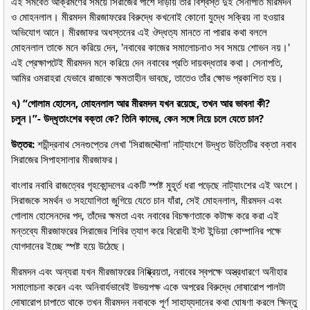
এই সমবেত আক্রমণের সময়ে সিরাজের পাশে দাঁড়ায় তাঁর বিশ্বস্ত দুই সেনাপতি মীরমদন
ও মোহনলাল। মীরমদন মীরজাফরের বিরুদ্ধে কখনোই কোনো যুদ্ধে সক্রিয় না হওয়ার
অভিযোগ আনে। মীরজাফর অধস্তনের এই ঔদ্ধত্য মানতে না পারার কথা বললে
মোহনলাল তাকে মনে করিয়ে দেন, 'নবাবের কাজের সমালোচনাও সব সময়ে শোভন নয়।'
এই প্রেক্ষাপটেই মীরমদন মনে করিয়ে দেন নবাবের প্রতি দায়বদ্ধতার কথা। সেনাপতি,
আমির ওমরাহরা যেভাবে রাজাকে ক্ষমতাহীন ভাবছে, তাতেও তাঁর ক্ষোভ প্রকাশিত হয়।
৭) “গোলাম হোসেন, মোহনলাল আর মীরমদন যখন রয়েছে, তখন আর ভাবনা কী?
চলুন।”- উদ্ধৃতাংশের বক্তা কে? তিনি কাদের, কেন সঙ্গে নিয়ে চলে যেতে চান?
উত্তর:
শচীন্দ্রনাথ সেনগুপ্তের লেখা 'সিরাজদ্দৌলা' নাট্যাংশে উদ্ধৃত উত্তিটির বক্তা নবাব
সিরাজের সিপাহসালার মীরজাফর।
বাংলার নবাবি রাজত্বের গৃহকোন্দলের একটি স্পষ্ট মুহূর্ত ধরা পড়েছে নাট্যাংশের এই অংশে।
সিরাজকে সমর্থন ও সহযোগিতা জুগিয়ে যেতে চান যাঁরা, সেই মোহনলাল, মীরমদন এবং
গোলাম হোসেনদের পদ, তাঁদের ক্ষমতা এবং নবাবের বিচক্ষণতাকে কটাক্ষ করে করা এই
মন্তব্যে মীরজাফরের সিরাজের শিবির ত্যাগ করে বিরোধী ইস্ট ইন্ডিয়া কোম্পানির পক্ষে
যোগদানের ইচ্ছে স্পষ্ট হয়ে উঠেছে।
মীরমদন এবং অন্যরা যখন মীরজাফরের নিষ্ক্রিয়তা, নবাবের স্বপক্ষে অস্ত্রধারণে অনীহার
সমালোচনা করেন এবং অনিবার্যভাবেই উভয়পক্ষ একে অপরের বিরুদ্ধে দোষারোপ পালটা
দোষারোপ চাপাতে থাকে তখন মীরমদন নবাবকে পূর্ণ সাহায্যদানের কথা ঘোষণা করলে ক্ষিন্তু