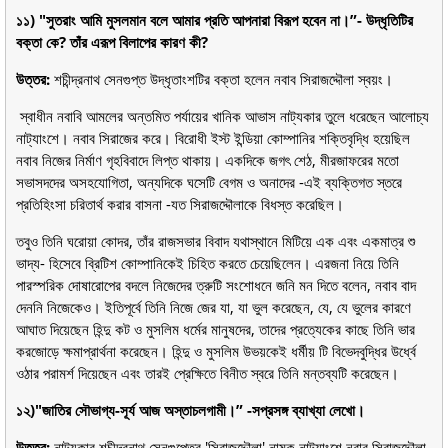
১১) "সুতরাং আমি মুসলমান বলে আমার প্রতি আপনারা বিরূপ হবেন না।”- উদ্ধৃতিটির
বক্তা কে? তাঁর এরূপ বিলাপের কারণ কী?
উত্তর:
শচীন্দ্রনাথ সেনগুপ্ত উদ্ধৃতাংশটির বক্তা হলেন নবাব সিরাজদ্দৌলা স্বয়ং।
স্বাধীন নবাবি আমলের অন্তমিত পর্যায়ের খানিক আভাস নাট্যকার তুলে ধরেছেন আলোচ্য
নাট্যাংশে। নবাব সিরাজের করে। বিরোধী ইস্ট ইন্ডিয়া কোম্পানির শক্তিবৃদ্ধি হয়েছিল
নবাব নিজের নির্মাণ গৃহবিবাদে লিপ্ত থাকায়। একদিকে জগৎ শেঠ, মীরজাফরের মতো
সভাসদদের অসহযোগিতা, অন্যদিকে ঘসেটি বেগম ও অনাদের -এই ব্যক্তিগত স্তরে
প্রতিহিংসা চরিতার্থ করার বাসনা -যত সিরাজদ্দৌলাকে বিধস্ত করেছিল।
তবুও তিনি ঘরোয়া কোদর, তাঁর রাজসভার বিবাদ যথাস্থানে মিটিয়ে এক এবং একমাত্র শু
ভাদ্য- হিসেবে ব্রিটিশ কোম্পানিকেই চিহিত করতে চেয়েছিলেন। এরজনা নিয়ে তিনি
পারস্পরিক দোষারোপের বদলে নিজেদের ত্রুটি সংশোধনে জনি মন দিতে বলেন, নবাব বাদ
দেননি নিজেকেও। ইতিপূর্বে তিনি নিজে জের যা, যা ভুল করেছেন, যে, যে ভুলের কারণে
আঘাত দিয়েছেন হিন্দু কট ও মুসলিম ধর্মের মানুষদের, তাদের প্রত্যেকের কাছে তিনি ভার
করজোড়ে ক্ষমাপ্রার্থনা করেছেন। হিন্দু ও মুসলিম উভয়কেই ধর্মীয় টি বিভেদবুদ্ধির উর্ধ্বে
ওঠার পরামর্শ দিয়েছেন এবং তারই প্রেক্ষিতে বিনীত স্বরে তিনি মন্তব্যটি করেছেন।
১২)"জাতির সৌভাগ্য-সূর্য আজ অস্তাচলগামী।” -সপ্রসঙ্গ ব্যাখ্যা লেখো।
উত্তর:
নাট্যকার শচীন্দ্রনাথ সেনগুপ্তের 'সিরাজদ্দৌলা' নামক নাট্যাংশে নবাব সিরাজদ্দৌলা