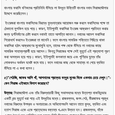
বাংলায় ফরাসি বণিকদের প্রতিনিধি মঁসিয়ে লা উদ্ধৃত উক্তিটি বাংলার নবাব সিরাজদ্দৌলার
উদ্দেশে করেছিলেন।
ইংরেজরা বাংলায় ফরাসিদের বিরদ্ধে যুদ্ধযাত্রার আয়োজন শুরু করলে ফরাসিদের পক্ষে তা
ঠেকানো মুশকিল হয়ে পড়ে। কারণ, ইতিপূর্বেই ফরাসিরা ইংরেজ আক্রমণ প্রতিহত করার
জন্য দুর্গনির্মাণের চেষ্টা করলে নবাবই তাতে আপত্তি জানান। নবাবের আদেশ ফরাসিরা
শিরোধার্য করলেও ইংরেজরা তা মানেনি। ফলে বাংলায় সামরিক শক্তিতে পিছিয়ে থাকা
ফরাসিরা হঠাৎ আক্রমণের মুখোমুখি হলে, তাদের পক্ষ থেকে মঁসিয়ে লা নবাবের কাছে
সামরিক সাহায্যপ্রার্থী হয়ে আসেন। কিন্তু সিরাজের পক্ষে সেই মুহূর্তে এই প্রত্যাশা পূরণ
করা অসম্ভব হয়ে পড়ে। কারণ, ইতিপূর্বেই কলকাতা জয়ে এবং পূর্ণিয়ার যুদ্ধে তাঁর
লোকবলও অর্থবল যথেষ্ট কমে যায়। ফলে নবাবের কাছ থেকে সাহায্য না পেয়ে ব্যথিত
মঁসিয়ে লা এ কথা বলেন।
৫)"শেঠজি, জাফর আলি খাঁ, আপনাদের শ্রদ্ধেয় বন্ধুর মুখের দিকে একবার চেয়ে দেখুন।"-
কেন সিরাজ এইভাবে বিলাপ করেছেন?
উত্তর:
সিরাজদ্দৌলা এবং তাঁর বিরুদ্ধাচারী কিছু সভাসদদের মধ্যে উত্তপ্ত বাকবিতন্ডার
একটি খন্ড মুহূর্তে ধরা পড়ে এই উদ্ধৃতির মধ্যে। রাজবল্লভ, জগৎ শেঠ, মীরজাফর প্রমুখ
নবাবের বিরুদ্ধে উপদ্রব ও অনাচারের যে অভিযোগগুলি আনেন তাতে কুদ্ধ, ব্যথিত এবং
হতাশ সিরাজ একে একে প্রত্যেকের বক্তব্য খণ্ডনে উদ্যত হন। রাজবল্লভ, যাঁকে