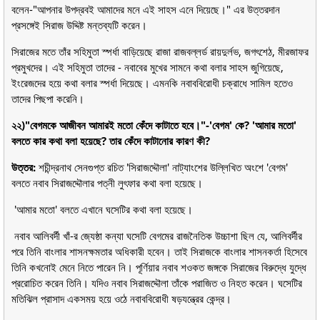
বলেন-"আপনার উপদ্রবই আমাদের মনে এই সাহস এনে দিয়েছে।" এর উত্তরদান
প্রসঙ্গেই সিরাজ উদ্দিষ্ট মন্তব্যটি করেন।
সিরাজের মতে তাঁর সহিমুতা স্পর্ধা বাড়িয়েছে রাজা রাজবল্লর্ড রায়দুর্লভ, জগৎশেঠ, মীরজাফর
প্রমুখদের। এই সহিমুতা তাদের - নবাবের মুখের সামনে কথা বলার সাহস জুগিয়েছে,
ইংরেজদের হয়ে কথা বলার স্পর্ধা দিয়েছে। এমনকি নবাববিরোধী চক্রাধে সামিল হতেও
তাদের পিছপা করেনি।
২২)"বেগমকে আজীবন আমারই মতো কেঁদে কাটাতে হবে।"-'বেগম' কে? 'আমার মতো'
বলতে কার কথা বলা হয়েছে? তার কেঁদে কাটানোর কারণ কী?
উত্তর:
শচীন্দ্রনাথ সেনগুপ্ত রচিত 'সিরাজদ্দৌলা' নাট্যাংশের উল্লিখিত অংশে 'বেগম'
বলতে নবাব সিরাজদ্দৌলার পত্নী লুৎফার কথা বলা হয়েছে।
'আমার মতো' বলতে এখানে ঘসেটির কথা বলা হয়েছে।
নবাব আলিবর্দী খাঁ-র জ্যেষ্ঠা কন্যা ঘসেটি বেগমের রাজনৈতিক উচ্চাশা ছিল যে, আলিবর্দীর
পরে তিনি বাংলার শাসনক্ষমতার অধিকারী হবেন। তাই সিরাজকে বাংলার শাসনকর্তা হিসেবে
তিনি কখনোই মেনে নিতে পারেন নি। পূর্ণিয়ার নবাব শওকত জঙ্গকে সিরাজের বিরুদ্ধে যুদ্ধে
প্ররোচিত করেন তিনি। যদিও নবাব সিরাজদ্দৌলা তাঁকে পরাজিত ও নিহত করেন। ঘসেটির
মতিঝিল প্রাসাদ একসময় হয়ে ওঠে নবাববিরোধী ষড়যন্ত্রের কেন্দ্র।