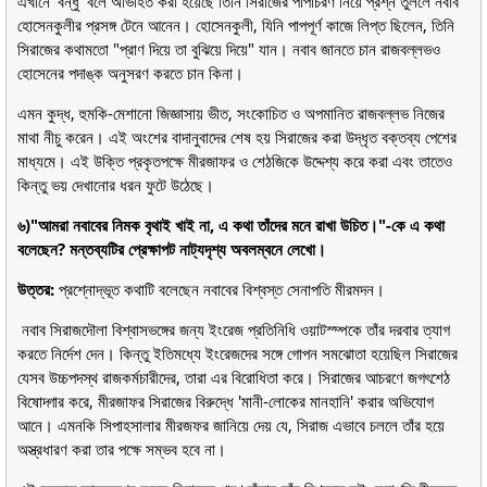
এখানে 'বন্ধু' বলে অভিহিত করা হয়েছে তিনি সিরাজের পাপাচরণ নিয়ে প্রশ্ন তুললে নবাব
হোসেনকুলীর প্রসঙ্গ টেনে আনেন। হোসেনকুলী, যিনি পাপপূর্ণ কাজে লিপ্ত ছিলেন, তিনি
সিরাজের কথামতো "প্রাণ দিয়ে তা বুঝিয়ে দিয়ে" যান। নবাব জানতে চান রাজবল্লভও
হোসেনের পদাঙ্ক অনুসরণ করতে চান কিনা।
এমন কুদ্ধ, হুমকি-মেশানো জিজ্ঞাসায় ভীত, সংকোচিত ও অপমানিত রাজবল্লভ নিজের
মাথা নীচু করেন। এই অংশের বাদানুবাদের শেষ হয় সিরাজের করা উদ্ধৃত বক্তব্য পেশের
মাধ্যমে। এই উক্তি প্রকৃতপক্ষে মীরজাফর ও শেঠজিকে উদ্দেশ্য করে করা এবং তাতেও
কিন্তু ভয় দেখানোর ধরন ফুটে উঠেছে।
৬)"আমরা নবাবের নিমক বৃথাই খাই না, এ কথা তাঁদের মনে রাখা উচিত।"-কে এ কথা
বলেছেন? মন্তব্যটির প্রেক্ষাপট নাট্যদৃশ্য অবলম্বনে লেখো।
উত্তর:
প্রশ্নোদ্ভূত কথাটি বলেছেন নবাবের বিশ্বস্ত সেনাপতি মীরমদন।
নবাব সিরাজদৌলা বিশ্বাসভঙ্গের জন্য ইংরেজ প্রতিনিধি ওয়াটস্ম্পকে তাঁর দরবার ত্যাগ
করতে নির্দেশ দেন। কিন্তু ইতিমধ্যে ইংরেজদের সঙ্গে গোপন সমঝোতা হয়েছিল সিরাজের
যেসব উচ্চপদস্থ রাজকর্মচারীদের, তারা এর বিরোধিতা করে। সিরাজের আচরণে জগৎশেঠ
বিষোদ্গার করে, মীরজাফর সিরাজের বিরুদ্ধে 'মানী-লোকের মানহানি' করার অভিযোগ
আনে। এমনকি সিপাহসালার মীরজফর জানিয়ে দেয় যে, সিরাজ এভাবে চললে তাঁর হয়ে
অস্ত্রধারণ করা তার পক্ষে সম্ভব হবে না।