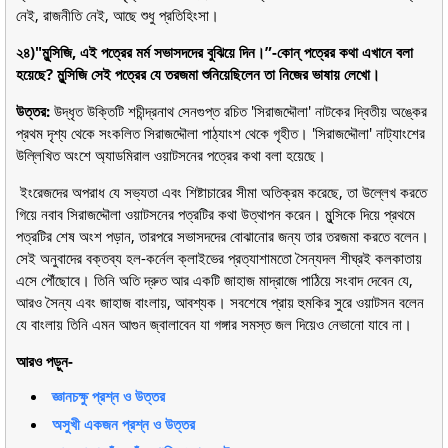
নেই, রাজনীতি নেই, আছে শুধু প্রতিহিংসা।
২৪)"মুন্সিজি, এই পত্রের মর্ম সভাসদদের বুঝিয়ে দিন।”-কোন্ পত্রের কথা এখানে বলা
হয়েছে? মুন্সিজি সেই পত্রের যে তরজমা শুনিয়েছিলেন তা নিজের ভাষায় লেখো।
উত্তর:
উদ্ধৃত উক্তিটি শচীন্দ্রনাথ সেনগুপ্ত রচিত 'সিরাজদ্দৌলা' নাটকের দ্বিতীয় অঙ্কের
প্রথম দৃশ্য থেকে সংকলিত সিরাজদ্দৌলা পাঠ্যাংশ থেকে গৃহীত। 'সিরাজদ্দৌলা' নাট্যাংশের
উল্লিখিত অংশে অ্যাডমিরাল ওয়াটসনের পত্রের কথা বলা হয়েছে।
ইংরেজদের অপরাধ যে সভ্যতা এবং শিষ্টাচারের সীমা অতিক্রম করেছে, তা উল্লেখ করতে
গিয়ে নবাব সিরাজদ্দৌলা ওয়াটসনের পত্রটির কথা উত্থাপন করেন। মুন্সিকে দিয়ে প্রথমে
পত্রটির শেষ অংশ পড়ান, তারপরে সভাসদদের বোঝানোর জন্য তার তরজমা করতে বলেন।
সেই অনুবাদের বক্তব্য হল-কর্নেল ক্লাইভের প্রত্যাশামতো সৈন্যদল শীঘ্রই কলকাতায়
এসে পৌঁছোবে। তিনি অতি দ্রুত আর একটি জাহাজ মাদ্রাজে পাঠিয়ে সংবাদ দেবেন যে,
আরও সৈন্য এবং জাহাজ বাংলায়, আবশ্যক। সবশেষে প্রায় হুমকির সুরে ওয়াটসন বলেন
যে বাংলায় তিনি এমন আগুন জ্বালাবেন যা গঙ্গার সমস্ত জল দিয়েও নেভানো যাবে না।
আরও পড়ুন-
জ্ঞানচক্ষু প্রশ্ন ও উত্তর
অসুখী একজন প্রশ্ন ও উত্তর