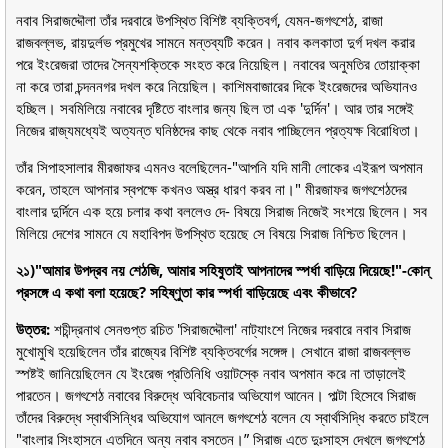
নবাব সিরাজদ্দৌলা তাঁর দরবারে উপস্থিত বিশিষ্ট ব্যক্তিবর্গ, যেমন-জগৎশেঠ, রাজা
রাজবল্লভ, রায়দুর্লভ প্রমুখের সামনে মন্তব্যটি করেন। নবাব কলকাতা দুর্গ দখল করার
পরে ইংরেজরা তাদের সৈন্যশক্তিকে সংহত করে নিয়েছিল। নবাবের অনুমতির তোয়াক্কা
না করে তারা চন্দননগর দখল করে নিয়েছিল। কাশিমবাজারের দিকে ইংরেজদের অভিযানও
হচ্ছিল। সবমিলিয়ে নবাবের দৃষ্টিতে বাংলার জন্য ছিল তা এক 'দুর্দিন'। আর তার সঙ্গেই
নিজের রাজ্যমধ্যেই অত্যন্ত ঘনিষ্ঠদের কাছ থেকে নবাব পাচ্ছিলেন প্রত্যক্ষ বিরোধিতা।
তাঁর সিপাহসালার মীরজাফর এমনও বলেছিলেন-"আপনি যদি মানী লোকের এইরূপ অপমান
করেন, তাহলে আপনার স্বপক্ষে কখনও অস্ত্র ধারণ করব না।" মীরজাফর জগৎশেঠদের
বাংলার দুর্দিনে এক হয়ে চলার কথা বললেও দে- বিষয়ে সিরাজ নিজেই সংশয়ে ছিলেন। সব
মিলিয়ে দেশের সামনে যে মহাবিপদ উপস্থিত হয়েছে সে বিষয়ে সিরাজ নিশ্চিত ছিলেন।
২১)"আমার উপদ্রব নয় শেঠজি, আমার সহিষুতাই আপনাদের স্পর্ধা বাড়িয়ে দিয়েছে!"-কোন্
প্রসঙ্গে এ কথা বলা হয়েছে? সহিষ্ণুতা কার স্পর্ধা বাড়িয়েছে এবং কীভাবে?
উত্তর:
শচীন্দ্রনাথ সেনগুপ্ত রচিত 'সিরাজদ্দৌলা' নাট্যাংশে নিজের দরবারে নবাব সিরাজ
মুখোমুখি হয়েছিলেন তাঁর রাজ্যের বিশিষ্ট ব্যক্তিবর্গের সঙ্গেঙ্গ। সেখানে রাজা রাজবল্লভ
স্পষ্টই জানিয়েছিলেন যে ইংরেজ প্রতিনিধি ওয়াটস্কে নবাব অপমান করে না তাড়ালেই
পারতেন। জগৎশেঠ নবাবের বিরুদ্ধে অবিবেচনার অভিযোগ আনেন। পাল্টা হিসেবে সিরাজ
তাঁদের বিরুদ্ধে স্বার্থসিন্ধির অভিযোগ আনলে জগৎশেঠ বলেন যে স্বার্থসিদ্ধি করতে চাইলে
"বাংলার সিংহাসনে এতদিনে অন্য নবাব বসতেন।” সিরাজ এতে দুঃসাহস দেখলে জগৎশেঠ