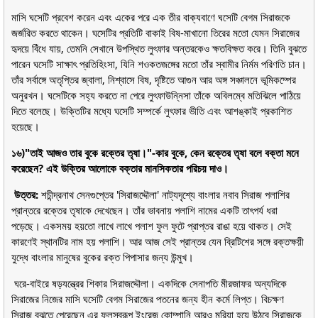
মাসি ঘসেটি প্রবেশ করেন এবং একের পরে এক তীর বাক্যবাণে ঘসেটি বেগম সিরাজকে
জর্জরিত করতে থাকেন। ঘসেটির প্রতিটি বাকাই বিষ-মাখানো তিরের মতো যেমন সিরাজের
হৃদয়ে বিঁধে যায়, তেমনি সেখানে উপস্থিত লুৎফার অন্তরকেও ক্ষতবিক্ষত করে। তিনি বুঝতে
পারেন ঘসেটি সাক্ষাৎ প্রতিহিংসা, যিনি শওকতজঙ্গের মতো তাঁর স্বামীর নির্মম পরিণতি চান।
তাঁর সর্বাঙ্গে অতৃপ্তির জ্বালা, নিশ্বাসে বিষ, দৃষ্টিতে আগুন আর অঙ্গ সঞ্চালনে ভূমিকম্পের
অনুরখন। ঘসেটিকে সহ্য করতে না পেরে লুৎফাউন্নিসা তাঁকে অবিলম্বে মতিঝিলে পাঠিয়ে
দিতে বলেছে। উক্তিটির মধ্যে ঘসেটি সম্পর্কে লুৎফার ভীতি এবং আশঙ্কাই প্রকাশিত
হয়েছে।
১৬)"তাই আজও তার বুকে রক্তের তৃষা।"-কার বুকে, কেন রক্তের তৃষা বলে বক্তা মনে
করেছেন? এই উক্তির আলোকে বক্তার মানসিকতার পরিচয় দাও।
উত্তর:
শচীন্দ্রনাথ সেনগুপ্তের 'সিরাজদ্দৌলা' নাট্যদৃশ্যে বাংলার নবাব সিরাজ পলাশির
প্রান্তরে রক্তের তৃষাকে দেখেছেন। তাঁর ভাবনায় পলাশি নামের একটি তাৎপর্য ধরা
পড়েছে। একসময় হয়তো লাখে লাখে পলাশ ফুল ফুটে প্রাপ্তর রাঙা হয়ে থাকত। সেই
কারণেই স্থানটির নাম হয় পলাশি। আর আজ সেই প্রান্তর যেন ব্রিটিশের সঙ্গে রক্তক্ষয়ী
যুদ্ধে বাংলার মানুষের বুকের রক্ত পিপাসার জন্য উন্মুখ।
ঘরে-বাইরে ষড়যন্ত্রের শিকার সিরাজদ্দৌলা। একদিকে সেনাপতি মীরজাফর অন্যদিকে
সিরাজের নিজের মাসি ঘসেটি বেগম সিরাজের পতনের জন্য হীন কর্মে লিপ্ত। বিচক্ষণ
সিরাজ বুঝতে পেরেছেন এর ফলস্বরূপ ইংরেজ কোম্পানি আরও মরিয়া হয়ে উঠবে সিরাজকে