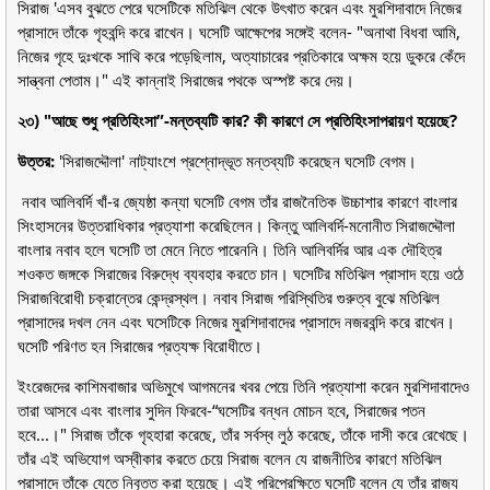
সিরাজ 'এসব বুঝতে পেরে ঘসেটিকে মতিঝিল থেকে উৎখাত করেন এবং মুরশিদাবাদে নিজের
প্রাসাদে তাঁকে গৃহবন্দি করে রাখেন। ঘসেটি আক্ষেপের সঙ্গেই বলেন- "অনাথা বিধবা আমি,
নিজের গৃহে দুঃখকে সাথি করে পড়েছিলাম, অত্যাচারের প্রতিকারে অক্ষম হয়ে ডুকরে কেঁদে
সান্ত্বনা পেতাম।" এই কান্নাই সিরাজের পথকে অস্পষ্ট করে দেয়।
২৩) "আছে শুধু প্রতিহিংসা”-মন্তব্যটি কার? কী কারণে সে প্রতিহিংসাপরায়ণ হয়েছে?
উত্তর:
'সিরাজদ্দৌলা' নাট্যাংশে প্রশ্নোদ্ভূত মন্তব্যটি করেছেন ঘসেটি বেগম।
নবাব আলিবর্দি খাঁ-র জ্যেষ্ঠা কন্যা ঘসেটি বেগম তাঁর রাজনৈতিক উচ্চাশার কারণে বাংলার
সিংহাসনের উত্তরাধিকার প্রত্যাশা করেছিলেন। কিন্তু আলিবর্দি-মনোনীত সিরাজদ্দৌলা
বাংলার নবাব হলে ঘসেটি তা মেনে নিতে পারেননি। তিনি আলিবর্দির আর এক দৌহিত্র
শওকত জঙ্গকে সিরাজের বিরুদ্ধে ব্যবহার করতে চান। ঘসেটির মতিঝিল প্রাসাদ হয়ে ওঠে
সিরাজবিরোধী চক্রান্তের কেন্দ্রস্থল। নবাব সিরাজ পরিস্থিতির গুরুত্ব বুঝে মতিঝিল
প্রাসাদের দখল নেন এবং ঘসেটিকে নিজের মুরশিদাবাদের প্রাসাদে নজরবন্দি করে রাখেন।
ঘসেটি পরিণত হন সিরাজের প্রত্যক্ষ বিরোধীতে।
ইংরেজদের কাশিমবাজার অভিমুখে আগমনের খবর পেয়ে তিনি প্রত্যাশা করেন মুরশিদাবাদেও
তারা আসবে এবং বাংলার সুদিন ফিরবে-“ঘসেটির বন্ধন মোচন হবে, সিরাজের পতন
হবে...।" সিরাজ তাঁকে গৃহহারা করেছে, তাঁর সর্বস্ব লুঠ করেছে, তাঁকে দাসী করে রেখেছে।
তাঁর এই অভিযোগ অস্বীকার করতে চেয়ে সিরাজ বলেন যে রাজনীতির কারণে মতিঝিল
প্রাসাদে তাঁকে যেতে নিবৃত্ত করা হয়েছে। এই পরিপ্রেক্ষিতে ঘসেটি বলেন যে তাঁর রাজ্য