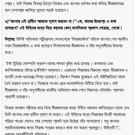
শ্রেয়। তাই সিরাজ বিনম্র চিত্তে নিজের এবং বাংলার দুর্দশার কথা শুনিয়ে মীরজাফরের
মনে দেশপ্রেম জাগিয়ে তুলতে সচেষ্ট হয়েছেন।
৯)"বাংলার এই দুর্দিনে আমাকে ত্যাগ করবেন না।”-কে, কাদের উদ্দেশ্যে এ কথা
বলেছেন? এই উক্তির মধ্যে দিয়ে বক্তার কোন্ মানসিকতা প্রকাশ পেয়েছে, লেখো।
উত্তর:
বিশিষ্ট নাট্যকার শচীন্দ্রনাথ সেনগুপ্তের 'সিরাজদ্দৌলা' নাটকে বাংলার শেষ স্বাধীন
নবাব সিরাজদ্দৌলা এ কথা বলেছেন সিপাহসালার মীরজাফর ও তাঁর অনুগামীদের উদ্দেশ্য
করে।
ইস্ট ইন্ডিয়া কোম্পানি ক্রমশ তাদের ক্ষমতা বৃদ্ধি করে চলেছে। কলকাতা এবং
কাশিমবাজারে তাঁদের দুর্গনির্মাণ অব্যাহত। এরমধ্যে সিরাজের বিরুদ্ধে স্বয়ং মীরজাফর ও
ঘসেটি বেগম ষড়যন্ত্রে লিপ্ত হয়েছেন। বিচক্ষণ সিরাজ বুঝেছেন এই পরিস্থিতিতে তাকে
ধৈর্য হারালে চলবে না। নিজেকে সংযত রেখে মনোমালিন্য মিটিয়ে নিতে হবে। তাই
মীরজাফর ও তাঁর অনুগামীদের যাবতীয় অভিযোগ মাথা-পেতে বিজনয়ে সৌহার্দ্য- স্থাপনে
প্রয়াসী হয়েছেন।
নিজের অপরাধ স্বীকার করে নিয়ে মীরজাফরের কাছে বিনীত আবেদন জানিয়েছেন তাকে যেন
তিনি বাংলার ঘোর দুর্দিনে ত্যাগ না করেন। এই উক্তির মধ্যে সিরাজের বিনয়ী স্বভাবের
পরিচয় পাওয়া গেলেও তার নেপথ্যে প্রকট হয়ে উঠেছে তাঁর অসহায়তা। শুধু বাংলার
স্বাধীনতারক্ষার জন্য সিরাজ শত্রুর কাছেও মাথা নত করতে প্রস্তুত। উক্তিটি ি
নবাবের দেশপ্রীতিরই পরিচায়ক।