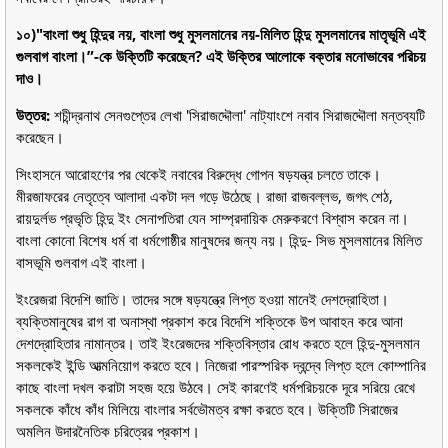
১০)"বাংলা শুধু হিন্দুর নয়, বাংলা শুধু মুসলমানের নয়-মিলিত হিন্দু মুসলমানের মাতৃভূমি এই
গুলবাগ বাংলা।”-কে উক্তিটি করেছেন? এই উক্তির আলোকে বক্তার মনোভাবের পরিচয়
দাও।
উত্তর:
শচীন্দ্রনাথ সেনগুপ্তের লেখা 'সিরাজদ্দৌলা' নাট্যাংশে নবাব সিরাজদ্দৌলা মন্তব্যটি
করেছেন।
সিংহাসনে আরোহণের পর থেকেই নবাবের বিরুদ্ধে গোপন ষড়যন্ত্র চলতে তাকে।
মীরজাফরের নেতৃত্বে আলাদা একটা দল গড়ে উঠেছে। রাজা রাজবল্লভ, জগৎ শেঠ,
রায়দুর্লভ প্রভৃতি হিন্দু ইং সেনাপতিরা যেন সাম্প্রদায়িক মেরুকরণে বিশ্বাস করেন না।
বাংলা কোনো বিশেষ ধর্ম বা ধর্মগোষ্ঠীর মানুষদের জন্য নয়। হিন্দু- সিভ মুসলমানের মিলিত
বাসভূমি গুলবাগ এই বাংলা।
ইংরেজরা বিদেশি জাতি। তাদের সঙ্গে ষড়যন্ত্রে লিপ্ত হওয়া মানেই দেশদ্রোহিতা।
ব্যক্তিমানুষের রাগ বা অনাস্থা প্রকাশ করে বিদেশি শক্তিকে উপ আবাহন করে আনা
দেশদ্রোহিতার নামান্তর। তাই ইংরেজদের শক্তিবিস্তার রোধ করতে হলে হিন্দু-মুসলমান
সকলকেই ইন্ডি আত্মনিয়োগ করতে হবে। নিজেরা পারস্পরিক দ্বন্দ্বে লিপ্ত হলে কোম্পানির
কাছে বাংলা দখল করাটা সহজ হয়ে উঠবে। সেই কারণেই ধর্মপরিচয়কে দূরে সরিয়ে রেখে
সকলকে কাঁধে কাঁধ মিলিয়ে বাংলার সর্বভৌমত্ব রক্ষা করতে হবে। উক্তিটি সিরাজের
অমলিন উদারনৈতিক চরিত্রের প্রকাশ।