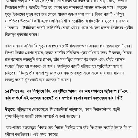
ঘসেটির প্রকৃত নাম মেহেরুন্নিসা। তিনি নবাব আলিবর্দি খাঁ-র জয় বড়ো মেয়ে, সম্পর্কে
সিরাজের মাসি। ঘসেটির বিয়ে হয় ঢাকার ভয় শাসনকর্তা শাহমৎ জঙ্গ-এর সঙ্গে। দত্তক
পুত্র ইকরমের মৃত্যু হলে তার শোকে শাহমৎ জঙ্গ-ও মারা যান। বিধবা ঘসেটি - বিপুল
সম্পত্তির উত্তরাধিকারী হলেও আলিবর্দি খাঁ-র মনোনীত সিরাজদ্দৌলার হাতে যায় বাংলার
শাসনভার। ঈর্ষান্বিত ঘসেটি আলিবর্দির মেজো মেয়ের ছেলে শওকত জঙ্গকে সিরাজের প্রবীর
বিরুদ্ধে ব্যবহার করেন।
বাংলার নবাব আলিবর্দির মৃত্যুর এরপরে ঘসেটি রাজবল্লভ ও অন্যদেরও নিজের দলে টানেন।
ক্ষিপ্ত সিরাজ এরপর ক্রমে, ক্রমে ঘসেটির মতিঝিলে প্রবেশাধিকার রুদ্ধ * করেন, নিজের
রাজপ্রাসাদে নজরবন্দি করে রাখেন, তাঁর সম্পত্তি বাজেয়াপ্ত করেন এবং তাঁরই আদেশে
সংঘর্ষে নিহত হয় শওকত এর জঙ্গ। ঈর্ষান্বিত ঘসেটি পরিণত হন প্রতিহিংসাপরায়ণ
চরিত্রে। কিন্তু তাঁর ক্ষমতা পুনরুদ্ধারের সমস্ত রাস্তা একে একে বন্ধ হয়ে যাওয়ায়
ক্ষিন্তু ঘসেটি বুদ্ধিভ্রষ্ট হয়ে মন্তব্যটি করেন।
১৫)"মনে হয়, ওর নিশ্বাসে বিষ, ওর দৃষ্টিতে আগুন, ওর অঙ্গ সঞ্চালনে ভূমিকম্প।”-কে,
কার সম্পর্কে এই মন্তব্য করেছে? তার সম্পর্কে বক্তার এরূপ মন্তব্যের কারণ কী?
উত্তর:
শচীন্দ্রনাথ সেনগুপ্তের 'সিরাজদ্দৌলা' নাট্যাংশে, নবাব সিরাজদ্দৌলার পত্নী
লুৎফাউন্নিসা ঘসেটি বেগম সম্পর্কে এ কথা বলেছেন।
ঘরে-বাইরে ষড়যন্ত্রের শিকার হয়ে সিরাজ বিচলিত হয়ে তাঁর সিংহাসন সত্যই টলছে কি না
পরীক্ষা করছিলেন। এই সময় নবাবের