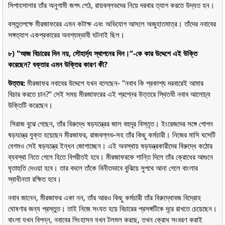
সিপাহসালার তাঁর অনুগামী জগৎ শেঠ, রায়বল্লভদের নিয়ে দরবার ত্যাগ করতে উদ্যত হন।
বস্তুতপক্ষে মীরজাফরের এমন কটাক্ষ এবং অভিযোগ আসলে অজুহাতমাত্র। তাঁদের নবাবের
সঙ্গত্যাগ একপ্রকারের অবশ্যম্ভাবী ঘটনাই ছিল।
৮) "আজ বিচারের দিন নয়, সৌহার্দ্য স্থাপনের দিন।”-কে কার উদ্দেশে এই উক্তি
করেছেন? বক্তার এমন উক্তির কারণ কী?
উত্তর:
মীরজাফর নবাবের উদ্দেশে যখন বলেছেন- "নবাব কি প্রকাশ্য দরবারেই আমার
বিচার করতে চান?" সেই সময় মীরজাফরের এই প্রশ্নের উত্তরে স্থিতধী নবাব আলোচ্য
উক্তিটি করেছেন।
সিরাজ বুঝে গেছেন, তাঁর বিরুদ্ধে ষড়যন্ত্রের জাল বহুদূর বিস্তৃত। ইংরেজদের সঙ্গে গোপন
ষড়যন্ত্রে যুক্ত হয়েছেন মীরজাফর, রাজবল্লভ-সহ তাঁর কিছু কর্মচারী। নিজের মাসি ঘসেটি
বেগমও সেই ষড়যন্ত্রে ইন্ধন জোগাচ্ছেন। এই অবস্থায় ষড়যন্ত্রকারীদের বিরুদ্ধে কঠোর
ব্যবস্থা নিতে গেলে হিতে বিপরীতই হবে। মীরজাফরকে শান্তি দিলে তাঁর ক্রোধের আগুনে
ঘৃতাহুতি দেওয়া হবে। তার বদলে তাঁকে বিনীতভাবে বুঝিয়ে সুপথে আনা গেলে বাংলার
স্বাধীনতা রক্ষিত হবে।
নবাব জানেন, মীরজাফর একা নন, তাঁর আরও কিছু কর্মচারী তাঁর বিরুদ্ধোবজ বিদ্রোহ
ঘোষণার জন্য প্রস্তুত। তাই নিজে সংযত হয়ে বিচারের প্রসঙ্গটিকে দূরে রাখতে চেয়েছেন।
বাংলা যখন বিপন্ন, নবাবের সিংহাসন যখন টলমল করছে, তখন ক্রোধ সংবরণ করাই