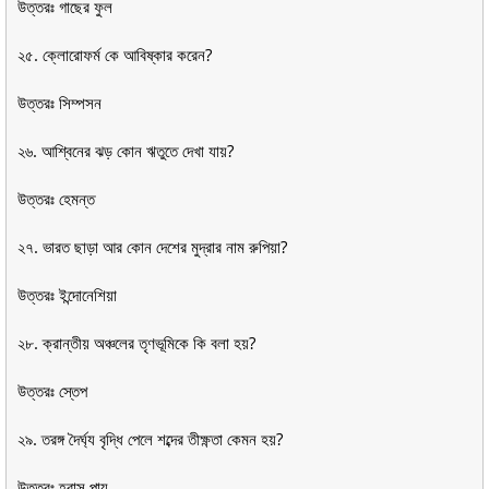
উত্তরঃ গাছের ফুল
২৫. ক্লোরোফর্ম কে আবিষ্কার করেন?
উত্তরঃ সিম্পসন
২৬. আশ্বিনের ঝড় কোন ঋতুতে দেখা যায়?
উত্তরঃ হেমন্ত
২৭. ভারত ছাড়া আর কোন দেশের মুদ্রার নাম রুপিয়া?
উত্তরঃ ইন্দোনেশিয়া
২৮. ক্রান্তীয় অঞ্চলের তৃণভূমিকে কি বলা হয়?
উত্তরঃ স্তেপ
২৯. তরঙ্গ দৈর্ঘ্য বৃদ্ধি পেলে শব্দের তীক্ষ্ণতা কেমন হয়?
উত্তরঃ হ্রাস পায়