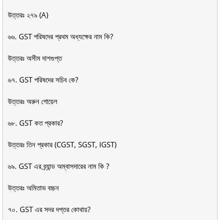
উত্তরঃ ২৭৯ (A)
৬৬. GST পরিষদের প্রথম অধ্যক্ষের নাম কি?
উত্তরঃ অসীম দাশগুপ্ত
৬৭. GST পরিষদের সচিব কে?
উত্তরঃ অরুন গোয়েল
৬৮. GST কত প্রকার?
উত্তরঃ তিন প্রকার (CGST, SGST, IGST)
৬৯. GST এর ব্র্যান্ড অম্বাসদারের নাম কি ?
উত্তরঃ অমিতাভ বচ্চন
৭০. GST এর সদর দপ্তর কোথায়?