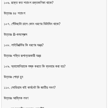
১০৬. রক্তে কত শতাংশ রক্তকণিকা থাকে?
উত্তরঃ ৪৫ শতাংশ
১০৭. পেঁকিছাটা চালে কোন ধরণের ভিটামিন থাকে?
উত্তরঃ B-কমপ্লেক্স
১০৮. লাইডিক্টেটর কি ধরণের যন্ত্র?
উত্তরঃ শক্তি রূপান্তরকারী যন্ত্র
১০৯. অ্যামোনিয়াকে শুষ্ক করতে কি ব্যবহার করা হয়?
উত্তরঃ পোড়া চুন
১১০. সোডিয়াম বাই কার্বনেট কি জাতীয় লবণ?
উত্তরঃ আম্লিক লবণ