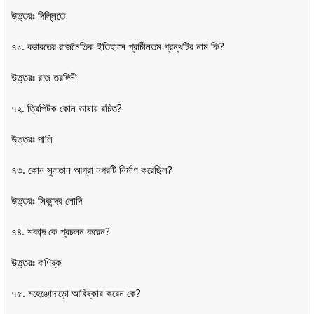
উত্তরঃ দিল্লিতে
৭১. বভারতের রাজনৈতিক ইতিহাসে প্রাচীনতম গ্রন্থটির নাম কি?
উত্তরঃ রাজ তরঙ্গিনী
৭২. ত্রিপিটক কোন ভাষায় রচিত?
উত্তরঃ পালি
৭৩. কোন সুলতান আগ্রা নগরটি নির্মাণ করেছিল?
উত্তরঃ সিকান্দর লোদি
৭৪. শকাব্দ কে প্রচলন করেন?
উত্তরঃ কণিষ্ক
৭৫. মহেঞ্জোদাড়ো আবিষ্কার করেন কে?