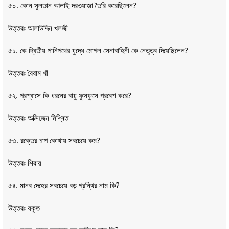
৫০. কোন সুলতান আলাই দরওয়াজা তৈরি করেছিলেন?
উত্তরঃ আলাউদ্দিন খলজী
৫১. কে দ্বিতীয় পানিপথের যুদ্ধে মোগল সেনাবাহিনী কে নেতৃত্ব দিয়েছিলেন?
উত্তরঃ বৈরাম খাঁ
৫২. প্রশ্বাসে কি ধরনের বায়ু ফুসফুসে প্রবেশ করে?
উত্তরঃ অক্সিজেন মিশ্ৰিত
৫৩. রক্তের চাপ কোথায় সবচেয়ে কম?
উত্তরঃ শিরায়
৫৪. মানব দেহের সবচেয়ে বড় গ্রন্থির নাম কি?
উত্তরঃ যকৃত