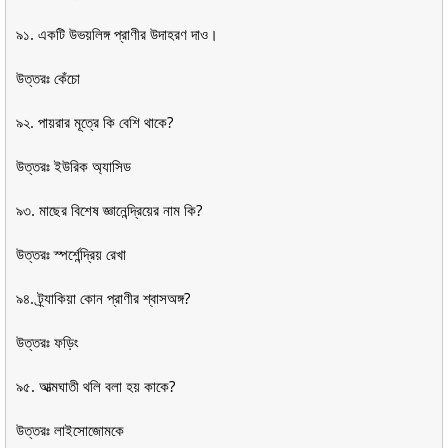
৯১. একটি উভয়লিঙ্গ প্রাণীর উদাহরণ দাও।
উত্তরঃ কেঁচো
৯২. পায়রার মূত্রে কি বেশি থাকে?
উত্তরঃ ইউরিক অ্যাসিড
৯৩. মাছের বিশেষ জ্ঞানেন্দ্রিয়ের নাম কি?
উত্তরঃ স্পর্শেন্দ্রিয় রেখা
৯৪. ট্র্যাকিয়া কোন প্রাণীর শ্বাসঅঙ্গ?
উত্তরঃ ফড়িং
৯৫. আত্মঘাতী থলি বলা হয় কাকে?
উত্তরঃ লাইসোজোমকে