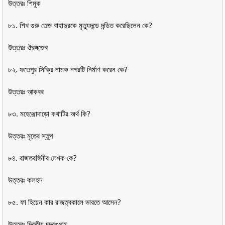
উত্তরঃ শিমুক
৮১. শিখ গুরু তেজ বাহাদুরকে মৃত্যুদন্ডে দন্ডিত করেছিলেন কে?
উত্তরঃ ঔরঙ্গজেব
৮২. ফতেপুর সিক্রি নামক নগরটি নির্মাণ করেন কে?
উত্তরঃ আকবর
৮৩. মহেঞ্জোদাড়ো কথাটির অর্থ কি?
উত্তরঃ মৃতের স্তুপ
৮৪. রাজতরঙ্গিনীর লেখক কে?
উত্তরঃ কলহন
৮৫. ফা হিয়েন কার রাজত্বকালে ভারতে আসেন?
উত্তরঃ দ্বিতীয় চন্দ্রগুপ্ত