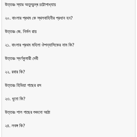
উত্তরঃ স্যার অতুলচন্দ্ৰ চট্টোপাধ্যায়
২০. বাংলার প্রথম কে স্থলবাহিনীর প্রধান হন?
উত্তরঃ জে. নির্মল রায়
২১. বাংলার প্রথম মহিলা ঔপন্যাসিকের নাম কি?
উত্তরঃ স্বর্ণকুমারী দেবী
২২. রবার কি?
উত্তরঃ হিভিয়া গাছের রস
২৩. ধূনো কি?
উত্তরঃ শাল গাছের শুকনো আঠা
২৪. লবঙ্গ কি?