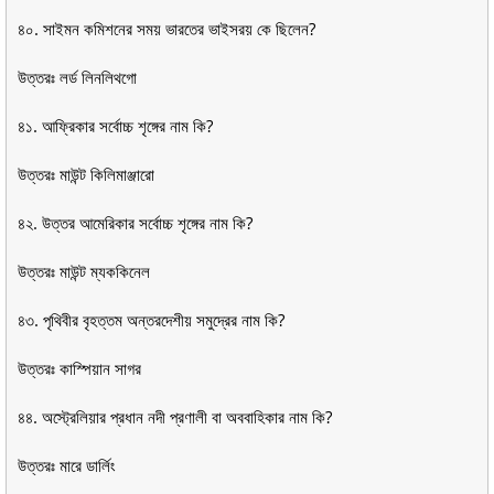
৪০. সাইমন কমিশনের সময় ভারতের ভাইসরয় কে ছিলেন?
উত্তরঃ লর্ড লিনলিথগো
৪১. আফ্রিকার সর্বোচ্চ শৃঙ্গের নাম কি?
উত্তরঃ মাউন্ট কিলিমাঞ্জারো
৪২. উত্তর আমেরিকার সর্বোচ্চ শৃঙ্গের নাম কি?
উত্তরঃ মাউন্ট ম্যককিনেল
৪৩. পৃথিবীর বৃহত্তম অন্তরদেশীয় সমুদ্রের নাম কি?
উত্তরঃ কাস্পিয়ান সাগর
৪৪. অস্ট্রেলিয়ার প্রধান নদী প্রণালী বা অববাহিকার নাম কি?
উত্তরঃ মারে ডার্লিং