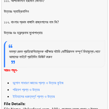
১১১. আপতকালীন হরমোন কোনটি?
উত্তরঃ অ্যাড্রিনালিন
১১২. বাংলার প্রথম বাঙ্গালি রাজ্যপালের নাম কি?
উত্তরঃ ডঃ হরেন্দ্রনাথ মুখোপাধ্যায়
সমস্ত রকম প্রতিযোগিতামূলক পরীক্ষার স্টাডি মেটিরিয়ালস সম্পূর্ণ বিনামূল্যে পেতে
আমাদের সাইটে প্রতিদিন ভিজিট করুন
আরও পড়ুন-
ভূগোল সাধারণ জ্ঞানের প্রশ্ন ও উত্তর কুইজ
পরিবেশ প্রশ্ন ও উত্তর
ইতিহাসের গুরুত্বপূর্ণ প্রশ্ন ও উত্তর
File Details:
File Name- jibikadisari.com- 100+ জেনারেল নলেজ প্রশ্ন ও উত্তর