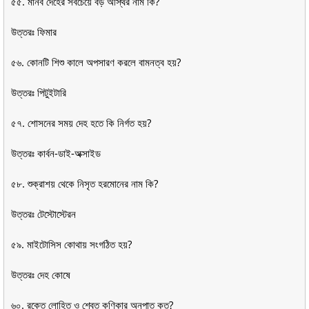
৫৫. মানব দেহের সবচেয়ে বড় অস্থির নাম কি?
উত্তরঃ ফিমার
৫৬. কোনটি শিশু কালে অপসারণ করলে বামনত্ব হয়?
উত্তরঃ পিটুইটারি
৫৭. শোসনের সময় দেহ হতে কি নির্গত হয়?
উত্তরঃ কার্বন-ডাই-অক্সাইড
৫৮. শুক্রাশয় থেকে নিসৃত হরমোনের নাম কি?
উত্তরঃ টেস্টোস্টেরন
৫৯. মাইটোসিস কোথায় সংগঠিত হয়?
উত্তরঃ দেহ কোষে
৬০. রক্তে লোহিত ও শ্বেত কণিকার অনুপাত কত?