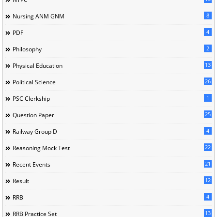
8
Nursing ANM GNM
4
PDF
2
Philosophy
13
Physical Education
26
Political Science
1
PSC Clerkship
25
Question Paper
4
Railway Group D
22
Reasoning Mock Test
21
Recent Events
12
Result
4
RRB
13
RRB Practice Set