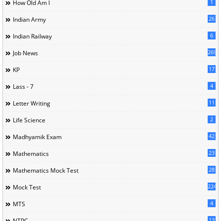
1
How Old Am I
26
Indian Army
6
Indian Railway
269
Job News
17
KP
4
Lass - 7
11
Letter Writing
2
Life Science
42
Madhyamik Exam
23
Mathematics
28
Mathematics Mock Test
224
Mock Test
4
MTS
13
NTPC