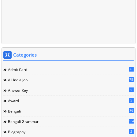
Categories
6
Admit Card
78
All India Job
5
Answer Key
5
Award
39
Bengali
164
Bengali Grammar
2
Biography