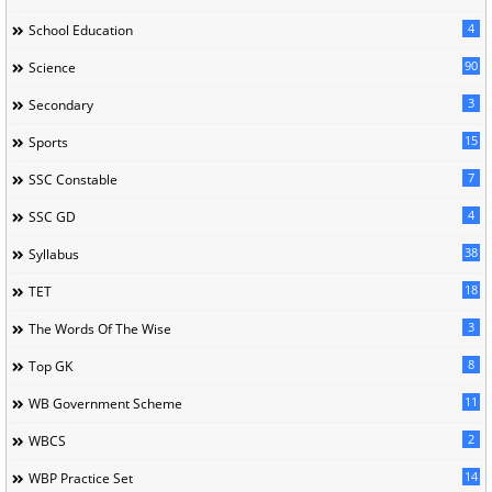
4
School Education
90
Science
3
Secondary
15
Sports
7
SSC Constable
4
SSC GD
38
Syllabus
18
TET
3
The Words Of The Wise
8
Top GK
11
WB Government Scheme
2
WBCS
14
WBP Practice Set