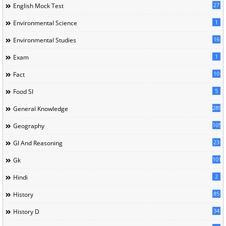
27
English Mock Test
1
Environmental Science
16
Environmental Studies
1
Exam
10
Fact
5
Food SI
289
General Knowledge
105
Geography
23
GI And Reasoning
101
Gk
2
Hindi
85
History
34
History D