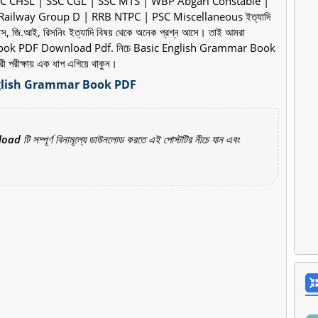
SC CHSL | SSC CGL | SSC MTS | WBP Abgari Constable |
Railway Group D | RRB NTPC | PSC Miscellaneous ইত্যাদি
, ইতিহাস, জি.আই, রিসনিং ইত্যাদি বিষয় থেকে অনেক প্রশ্ন আসে। তাই আমরা
r Book PDF Download Pdf. নিচে Basic English Grammar Book
 পরীক্ষায় এক ধাপ এগিয়ে থাকুন।
lish Grammar Book PDF
load
টি সম্পূর্ণ বিনামূল্যে ডাউনলোড করতে এই পোস্টটির নীচে যান এবং