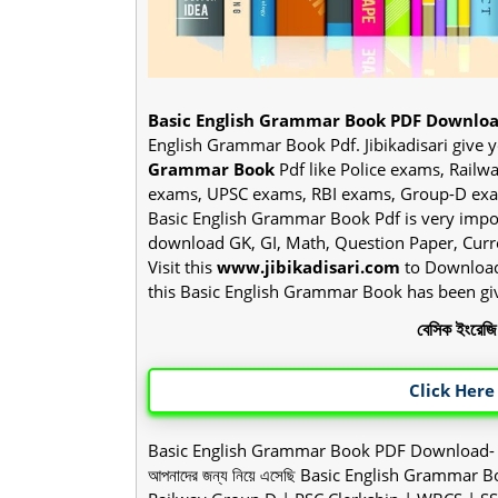
Basic English Grammar Book PDF Downlo
English Grammar Book Pdf. Jibikadisari give 
Grammar Book
Pdf like Police exams, Railw
exams, UPSC exams, RBI exams, Group-D exam
Basic English Grammar Book Pdf is very impor
download GK, GI, Math, Question Paper, Curren
Visit this
www.jibikadisari.com
to Downlo
this Basic English Grammar Book has been gi
বেসিক ইংরেজ
Click Here
Basic English Grammar Book PDF Download
আপনাদের জন্য নিয়ে এসেছি Basic English Grammar Book