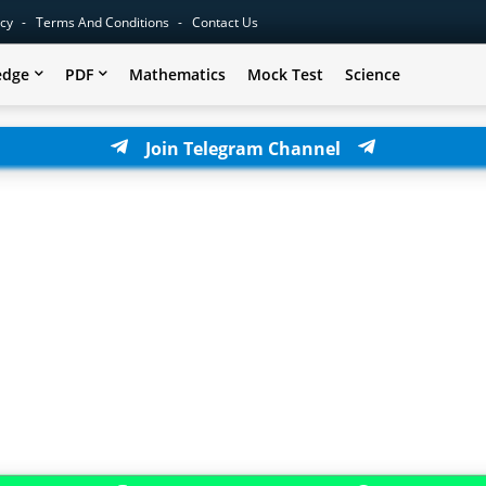
icy
Terms And Conditions
Contact Us
edge
PDF
Mathematics
Mock Test
Science
Join Telegram Channel