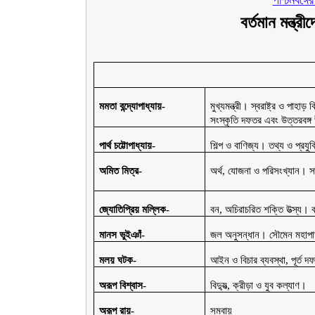
বর্তমান মন্ত্
মমতা বন্দ্যোপাধ্যায়-
মুখ্যমন্ত্রী। স্বরাষ্ট্র ও পাহা
সংস্কৃতি দফতর এবং উত্তরবঙ্
পার্থ চট্টোপাধ্যায়-
শিল্প ও বাণিজ্য। তথ্য ও প্র
অমিত মিত্র-
অর্থ, যোজনা ও পরিসংখ্যান। সাধ
জ্যোতিপ্রিয় মল্লিক-
বন, অচিরাচরিত শক্তি উত্‍স্য। ব
মানস ভুইঞাঁ-
জল অনুসন্ধান। সৌমেন মহাপ
মলয় ঘটক-
আইন ও বিচার ব্যবস্থা, পূর্ত
অরূপ বিশ্বাস-
বিদ্যুত্‍, ক্রীড়া ও যুব কল্যাণ।
অরূপ রায়-
সমবায়