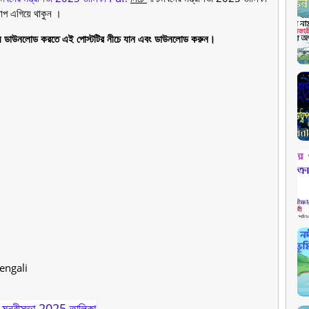
ধাপ এগিয়ে থাকুন ।
ামূল্যে ডাউনলোড করতে এই পোস্টটির নীচে যান এবং ডাউনলোড করুন।
engali
ের মন্ত্রীসভা 2025 তালিকা