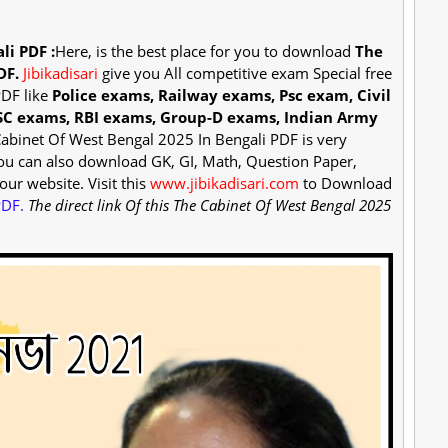
li PDF :
Here, is the best place for you to download
The
DF.
Jibikadisari
give you All competitive exam Special free
PDF like
Police exams, Railway exams, Psc exam, Civil
SC exams, RBI exams, Group-D exams, Indian Army
abinet Of West Bengal 2025 In Bengali PDF is very
You can also download GK, GI, Math, Question Paper,
our website. Visit this
www.jibikadisari.com
to Download
PDF.
The direct link Of this The Cabinet Of West Bengal 2025