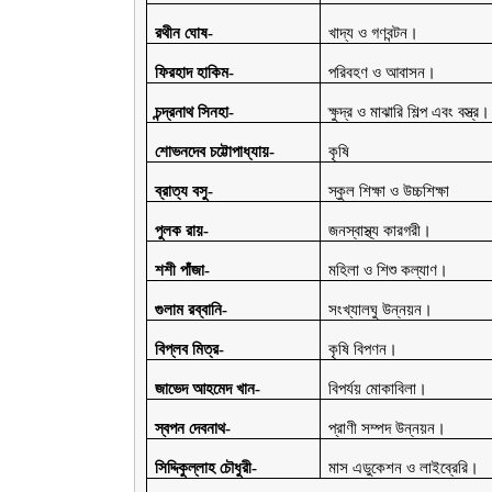
রথীন ঘোষ-
খাদ্য ও গণবন্টন।
ফিরহাদ হাকিম-
পরিবহণ ও আবাসন।
চন্দ্রনাথ সিনহা-
ক্ষুদ্র ও মাঝারি শিল্প এবং বস্ত্র।
শোভনদেব চট্টোপাধ্যায়-
কৃষি
ব্রাত্য বসু-
স্কুল শিক্ষা ও উচ্চশিক্ষা
পুলক রায়-
জনস্বাস্থ্য কারগরী।
শশী পাঁজা-
মহিলা ও শিশু কল্যাণ।
গুলাম রব্বানি-
সংখ্যালঘু উন্নয়ন।
বিপ্লব মিত্র-
কৃষি বিপণন।
জাভেদ আহমেদ খান-
বিপর্যয় মোকাবিলা।
স্বপন দেবনাথ-
প্রাণী সম্পদ উন্নয়ন।
সিদ্দিকুল্লাহ চৌধুরী-
মাস এডুকেশন ও লাইব্রেরি।