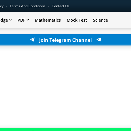
icy
Terms And Conditions
Contact Us
edge
PDF
Mathematics
Mock Test
Science
Join Telegram Channel