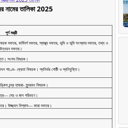
রীদের নামের তালিকা 2025
পূর্ণ মন্ত্রী
ড় বিষয়ক দফতর, কর্মিবর্গ দফতর, স্বাস্থ্য দফতর, ভূমি ও ভূমি সংস্কার দফতর, তথ্য ও
গ উন্নয়ন দফতর।
যুক্তি। সংসদ বিষয়ক।
ন পাণ্ডে- ক্রেতা বিষয়ক। স্বনির্ভর গোষ্ঠী ও স্বনিযুক্তি।
ঙ্কিম চন্দ্র হাজরা- সুন্দরবন বিষয়ক।
াত্র— সেচ ও জল পরিবহণ।
 দফতর। উজ্জ্বল বিশ্বাস— কারা দফতর।