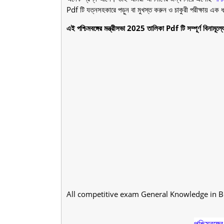
Pdf টি যত্নসহকারে পড়ুন বা মুখস্ত করুন ও চাকুরী পরীক্ষায় এক 
এই পশ্চিমবঙ্গের মন্ত্রীসভা 2025 তালিকা Pdf টি সম্পূর্ণ বিন
All competitive exam General Knowledge in B
পশ্চিমবঙ্গ