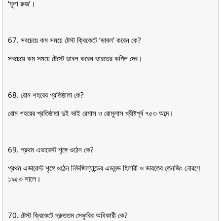
‘মূলা রুজ’।
67. সবচেয়ে কম সময়ে টেস্ট ক্রিকেটে ‘ডাবল’ করেন কে?
সবচেয়ে কম সময়ে টেস্টে ডাবল করেন ভারতের কপিল দেব।
68. রােম শহরের প্রতিষ্ঠাতা কে?
রােম শহরের প্রতিষ্ঠাতা দুই ভাই রেমাস ও রােমুলাস খ্রীষ্টপূর্ব ৭৫৩ অব্দে।
69. প্রথম এভারেস্ট শৃঙ্গে ওঠেন কে?
প্রথম এভারেস্ট শৃঙ্গে ওঠেন নিউজিল্যান্ডের এডমন্ড হিলারী ও ভারতের তেনজিং নােরগে
১৯৫৩ সালে।
70. টেস্ট ক্রিকেটে দ্রুততম সেঞ্চুরির অধিকারী কে?