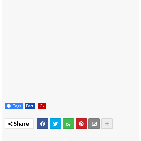
Tags
Fact
Gk