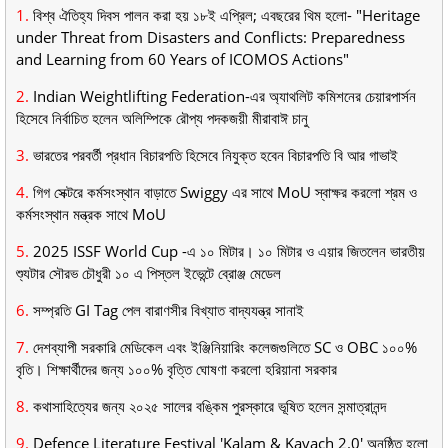
1.
বিশ্ব ঐতিহ্য দিবস পালন করা হয় ১৮ই এপ্রিল; এবছরের থিম হলো- "Heritage
under Threat from Disasters and Conflicts: Preparedness
and Learning from 60 Years of ICOMOS Actions"
2.
Indian Weightlifting Federation-এর অ্যাথলিট কমিশনের চেয়ারপার্সন
হিসেবে নির্বাচিত হলেন অলিম্পিকে রৌপ্য পদকজয়ী মীরাবাঈ চানু
3.
ভারতের পরবর্তী প্রধান বিচারপতি হিসেবে নিযুক্ত হবেন বিচারপতি বি আর গাভাই
4.
গিগ সেক্টরে কর্মসংস্থান বাড়াতে Swiggy এর সাথে MoU স্বাক্ষর করলো শ্রম ও
কর্মসংস্থান মন্ত্রক সাথে MoU
5.
2025 ISSF World Cup -এ ১০ মিটার। ১০ মিটার ও এয়ার জিতলেন ভারতীয়
শ্যুটার সৌরভ চৌধুরী ১০ এ পিস্তল ইভেন্টে ব্রোঞ্জ মেডেল
6.
সম্প্রতি GI Tag পেল বারাণসীর বিখ্যাত বাদ্যযন্ত্র সানাই
7.
দেশব্যাপী সরকারি মেডিকেল এবং ইঞ্জিনিয়ারিং কলেজগুলিতে SC ও OBC ১০০%
বৃতি। শিক্ষার্থীদের জন্য ১০০% বৃত্তি ঘোষণা করলো হরিয়ানা সরকার
8.
কথাসাহিত্যের জন্য ২০২৫ সালের বঙ্কিম পুরস্কারে ভূষিত হলেন সন্মাত্রানন্দ
9.
Defence Literature Festival 'Kalam & Kavach 2.0' অনুষ্ঠিত হলো