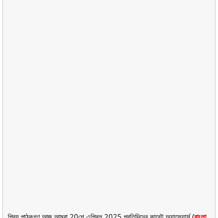
প্রিয় পাঠকগণ আজ আমরা 20শে এপ্রিল 2025 প্রতিদিনের কারেন্ট অ্যাফেয়ার্স (
বাংলা