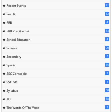
21
Recent Events
12
Result
4
RRB
13
RRB Practice Set
4
School Education
90
Science
3
Secondary
15
Sports
7
SSC Constable
4
SSC GD
38
Syllabus
18
TET
3
The Words Of The Wise