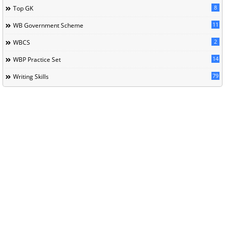
8
Top GK
11
WB Government Scheme
2
WBCS
14
WBP Practice Set
79
Writing Skills