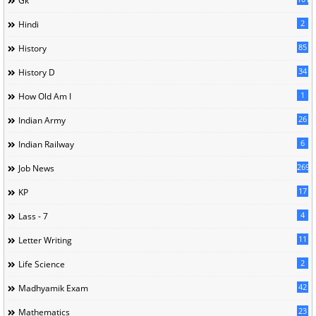
Gk
2
Hindi
85
History
34
History D
1
How Old Am I
26
Indian Army
6
Indian Railway
269
Job News
17
KP
4
Lass - 7
11
Letter Writing
2
Life Science
42
Madhyamik Exam
23
Mathematics