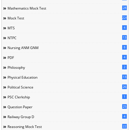
28
Mathematics Mock Test
224
Mock Test
4
MTS
13
NTPC
8
Nursing ANM GNM
4
PDF
2
Philosophy
13
Physical Education
26
Political Science
1
PSC Clerkship
25
Question Paper
4
Railway Group D
22
Reasoning Mock Test