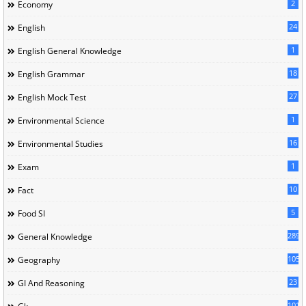
2
Economy
24
English
1
English General Knowledge
18
English Grammar
27
English Mock Test
1
Environmental Science
16
Environmental Studies
1
Exam
10
Fact
5
Food SI
289
General Knowledge
105
Geography
23
GI And Reasoning
101