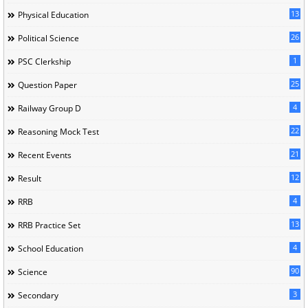
13
Physical Education
26
Political Science
1
PSC Clerkship
25
Question Paper
4
Railway Group D
22
Reasoning Mock Test
21
Recent Events
12
Result
4
RRB
13
RRB Practice Set
4
School Education
90
Science
3
Secondary