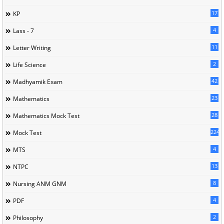
17
KP
4
Lass - 7
11
Letter Writing
2
Life Science
42
Madhyamik Exam
23
Mathematics
28
Mathematics Mock Test
224
Mock Test
4
MTS
13
NTPC
8
Nursing ANM GNM
4
PDF
2
Philosophy