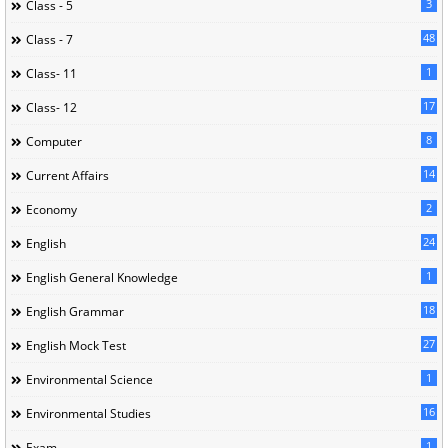
3
Class - 5
48
Class - 7
1
Class- 11
17
Class- 12
8
Computer
14
Current Affairs
2
Economy
24
English
1
English General Knowledge
18
English Grammar
27
English Mock Test
1
Environmental Science
16
Environmental Studies
1
Exam