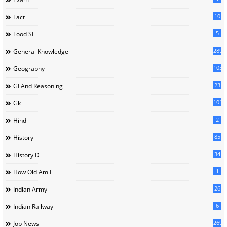
10
Fact
5
Food SI
289
General Knowledge
105
Geography
23
GI And Reasoning
101
Gk
2
Hindi
85
History
34
History D
1
How Old Am I
26
Indian Army
6
Indian Railway
269
Job News