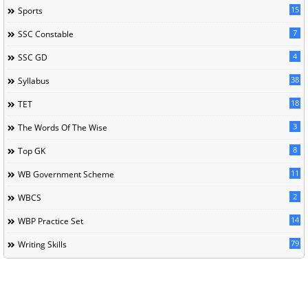
15
Sports
7
SSC Constable
4
SSC GD
38
Syllabus
18
TET
3
The Words Of The Wise
8
Top GK
11
WB Government Scheme
2
WBCS
14
WBP Practice Set
79
Writing Skills