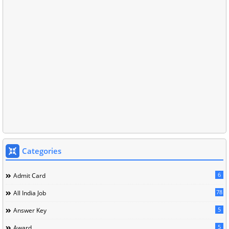
Categories
6
Admit Card
78
All India Job
5
Answer Key
5
Award