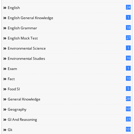
24
English
1
English General Knowledge
18
English Grammar
27
English Mock Test
1
Environmental Science
16
Environmental Studies
1
Exam
10
Fact
5
Food SI
289
General Knowledge
105
Geography
23
GI And Reasoning
101
Gk