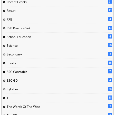
21
Recent Events
12
Result
4
RRB
13
RRB Practice Set
4
School Education
90
Science
3
Secondary
15
Sports
7
SSC Constable
4
SSC GD
38
Syllabus
18
TET
3
The Words Of The Wise
8