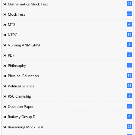
28
Mathematics Mock Test
224
Mock Test
4
MTS
13
NTPC
8
Nursing ANM GNM
4
PDF
2
Philosophy
13
Physical Education
26
Political Science
1
PSC Clerkship
25
Question Paper
4
Railway Group D
22
Reasoning Mock Test