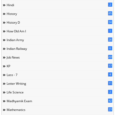
2
Hindi
85
History
34
History D
1
How Old Am I
26
Indian Army
6
Indian Railway
269
Job News
17
KP
4
Lass - 7
11
Letter Writing
2
Life Science
42
Madhyamik Exam
23
Mathematics