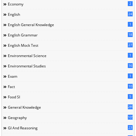
2
Economy
24
English
1
English General Knowledge
18
English Grammar
27
English Mock Test
1
Environmental Science
16
Environmental Studies
1
Exam
10
Fact
5
Food SI
289
General Knowledge
105
Geography
23
GI And Reasoning