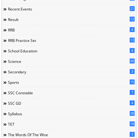
21
Recent Events
12
Result
4
RRB
13
RRB Practice Set
4
School Education
90
Science
3
Secondary
15
Sports
7
SSC Constable
4
SSC GD
38
Syllabus
18
TET
3
The Words Of The Wise