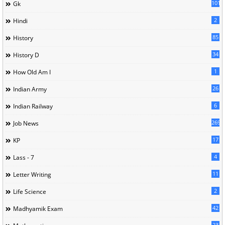
101
Gk
2
Hindi
85
History
34
History D
1
How Old Am I
26
Indian Army
6
Indian Railway
269
Job News
17
KP
4
Lass - 7
11
Letter Writing
2
Life Science
42
Madhyamik Exam
23