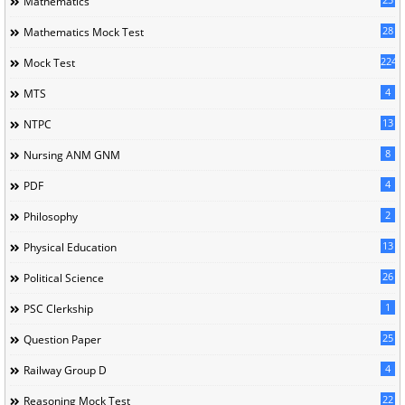
Mathematics
28
Mathematics Mock Test
224
Mock Test
4
MTS
13
NTPC
8
Nursing ANM GNM
4
PDF
2
Philosophy
13
Physical Education
26
Political Science
1
PSC Clerkship
25
Question Paper
4
Railway Group D
22
Reasoning Mock Test