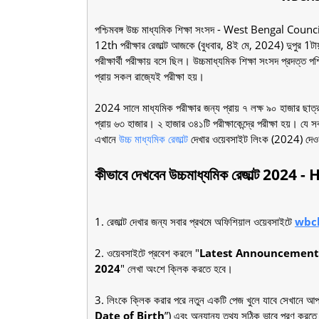
পশ্চিমবঙ্গ উচ্চ মাধ্যমিক শিক্ষা সংসদ - West Bengal
12th পরীক্ষার রেজাল্ট আজকে (বুধবার, 8ই মে, 2024) দুপুর 1ট
পরীক্ষার্থী পরীক্ষায় বসে ছিল। উচ্চমাধ্যমিক শিক্ষা সংসদ প্রদত্ত প
প্রায় সকল রাজ্যেই পরীক্ষা হয়।
2024 সালে মাধ্যমিক পরীক্ষার জন্য প্রায় ৭ লক্ষ ৯০ হাজার ছাত্র
প্রায় ৬৩ হাজার। ২ হাজার ৩৪১টি পরীক্ষাকেন্দ্রে পরীক্ষা হয়। যে স
এখানে
উচ্চ মাধ্যমিক রেজাল্ট
দেখার ওয়েবসাইট লিংক (2024) দে
কীভাবে দেখবেন উচ্চমাধ্যমিক রেজাল্ট 2
1. রেজাল্ট দেখার জন্য সবার প্রথমে অফিশিয়াল ওয়েবসাইটে
wbch
2. ওয়েবসাইটে প্রবেশ করলে "
Latest Announcement
2024
" লেখা অংশে ক্লিক করতে হবে।
3. লিংকে ক্লিক করার পরে নতুন একটি পেজ খুলে যাবে সেখানে আপন
Date of Birth
”) এবং অন্যান্য তথ্য সঠিক ভাবে পূরণ করত