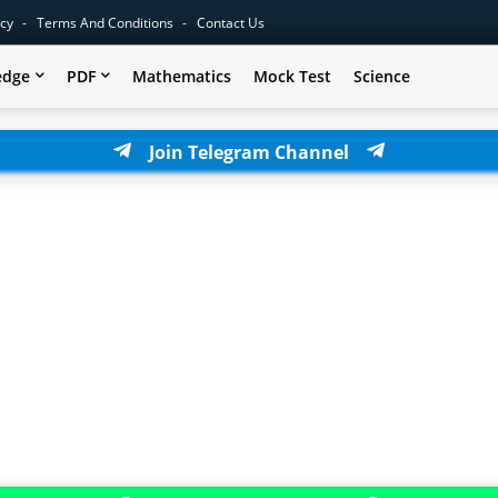
icy
Terms And Conditions
Contact Us
edge
PDF
Mathematics
Mock Test
Science
Join Telegram Channel