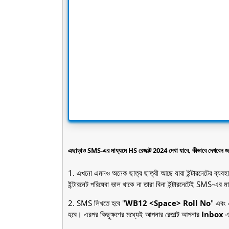
এছাড়াও SMS-এর মাধ্যমে HS রেজাল্ট 2024 দেখা যাবে, কীভাবে দে
1. এখনো এমনও অনেক ছাত্র ছাত্রী আছে যারা ইন্টারনেটের ব্যবহার
ইন্টারনেট পরিষেবা ভাল থাকে না তারা বিনা ইন্টারনেটেই SMS-এর ম
2. SMS লিখতে হবে "
WB12 <Space> Roll No
" এবং
হবে। এরপর কিছুক্ষণের মধ্যেই আপনার রেজাল্ট আপনার
Inbox
এ