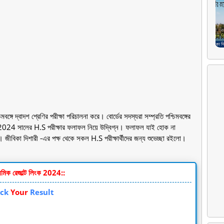
বঙ্গে দ্বাদশ শ্রেণির পরীক্ষা পরিচালনা করে। বোর্ডের সদস্যরা সম্প্রতি পশ্চিমবঙ্গের
দের 2024 সালের H.S পরীক্ষার ফলাফল নিয়ে উদ্বিগ্ন। ফলাফল যাই হোক না
ণ। জীবিকা দিশারী -এর পক্ষ থেকে সকল H.S পরীক্ষার্থীদের জন্য শুভেচ্ছা রইলো।
্যমিক রেজাল্ট লিংক 2024::
eck
Your
Result