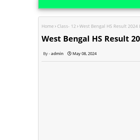
Home
Class- 12
West Bengal HS Result 2024 Link 
West Bengal HS Result 2024 L
admin
May 08, 2024