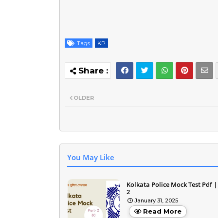
Tags
KP
OLDER
You May Like
Kolkata Police Mock Test Pdf |
2
January 31, 2025
Read More