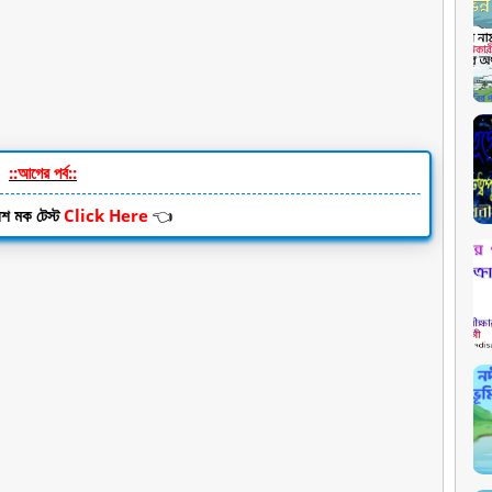
::আগের পর্ব::
লিশ
মক টেস্ট
Click Here
👈