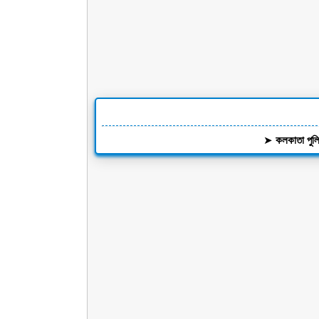
➤
কলকাতা পু