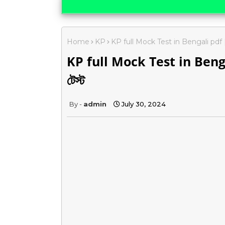
Home
KP
KP full Mock Test in Bengali pdf || 1
KP full Mock Test in Bengali
টেস্ট
admin
July 30, 2024