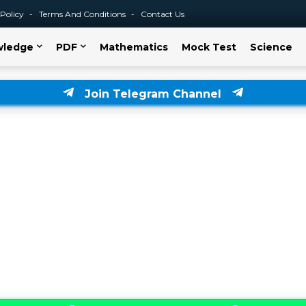
 Policy
Terms And Conditions
Contact Us
wledge
PDF
Mathematics
Mock Test
Science
Join Telegram Channel