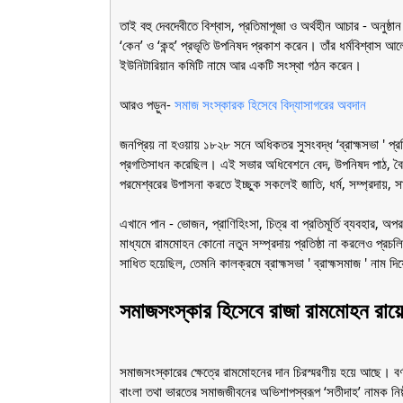
তাই বহু দেবদেবীতে বিশ্বাস, প্রতিমাপূজা ও অর্থহীন আচার - অনুষ্ঠান
‘কেন’ ও ‘কন্হ’ প্রভৃতি উপনিষদ প্রকাশ করেন। তাঁর ধর্মবিশ্বাস
ইউনিটারিয়ান কমিটি নামে আর একটি সংস্থা গঠন করেন।
আরও পড়ুন-
সমাজ সংস্কারক হিসেবে বিদ্যাসাগরের অবদান
জনপ্রিয় না হওয়ায় ১৮২৮ সনে অধিকতর সুসংবদ্ধ ‘ব্রাহ্মসভা ' প্রত
প্রগতিসাধন করেছিল। এই সভার অধিবেশনে বেদ, উপনিষদ পাঠ, বৈদিক শ
পরমেশ্বরের উপাসনা করতে ইচ্ছুক সকলেই জাতি, ধর্ম, সম্প্রদায়, 
এখানে পান - ভোজন, প্রাণিহিংসা, চিত্র বা প্রতিমূর্তি ব্যবহার, অপর স
মাধ্যমে রামমোহন কোনো নতুন সম্প্রদায় প্রতিষ্ঠা না করলেও প্রচলিত
সাধিত হয়েছিল, তেমনি কালক্রমে ব্রাহ্মসভা ' ব্রাহ্মসমাজ ' নাম দিয়
সমাজসংস্কার হিসেবে রাজা রামমোহন রায়
সমাজসংস্কারের ক্ষেত্রে রামমোহনের দান চিরস্মরণীয় হয়ে আছে। বর
বাংলা তথা ভারতের সমাজজীবনের অভিশাপস্বরূপ ‘সতীদাহ’ নামক নিষ্ঠ