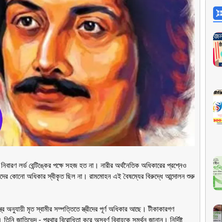
নিবারণ লর্ড বেন্টিঙ্কের পক্ষে সহজ হত না। নারীর অর্থনৈতিক অধিকারের প্রশ্নেও
ণীদের কোনো অধিকার স্বীকৃত ছিল না। রামমোহন এই বৈষম্যের বিরুদ্ধে আন্দোলন শুরু
্ত্র অনুযায়ী মৃত স্বামীর সম্পত্তিতে স্ত্রীদের পূর্ণ অধিকার আছে। টীকাকারগণ
েছেন। তিনি জাতিভেদ - প্রথার বিরোধিতা করে অসবর্ণ বিবাহকে সমর্থন জানান। নির্দিষ্ট