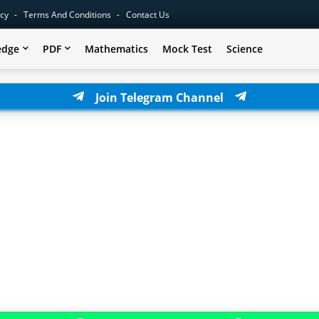
icy
Terms And Conditions
Contact Us
edge
PDF
Mathematics
Mock Test
Science
Join Telegram Channel