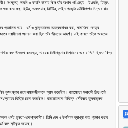
রী। সংস্কৃত, আরবি ও ফারসি ভাষায় ছিল তাঁর অগাধ পাণ্ডিত্য। ইংরেজি, হিব্রু,
থেকে শুরু করে লক্, হিউম, ভলতেয়ার, নিউটন, পেইন প্রভৃতি মনীষীগণের চিন্তাধারার
ে প্রভাবিত করে। ধর্ম ও যুক্তিবাদের সমন্বয়সাধন করা, সামাজিক ক্ষেত্রে
িক্ষেত্রে স্বাধীনতা আনয়ন করা ছিল তাঁর জীবনের আদর্শ। এই কারণে তাঁকে ভারতের
ত পথিক বলে উল্লেখ করেছেন, গবেষক দিলীপকুমার বিশ্বাসের ভাষায় তিনি ছিলেন বিশ্ব
ণাগুলিই কুসংস্কার রূপে সমাজজীবনকে গ্রাস করেছিল। রামমোহন সনাতনী হিন্দুধর্মের
াজসংস্কারের ভিত্তি রচনা করেছিল। রামমোহনকে বিভিন্ন ধর্মবিষয়ে তুলনামূলক
ে, সকল ধর্মই মূলত ‘একেশ্বরবাদী’। তিনি বেদ ও উপনিষদ ব্যাখ্যা করে প্রমাণ করার
ঠ ধর্ম বলে স্বীকৃত হয়েছে।