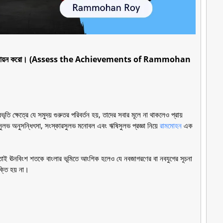
্যাবলীর মূল্যায়ন করো। (Assess the Achievements of Rammohan
ৃতি ক্ষেত্রে যে সমুদয় গুরুতর পরিবর্তন হয়, তাদের সবার মূলে না থাকলেও প্রায়
টসুলভ অনুসন্ধিৎসা, সংস্কারসুলভ মনোবল এবং ঋষিসুলভ প্রজ্ঞা নিয়ে
রামমোহন
এক
লেন। তাই ঊনবিংশ শতকে বাংলার ভূমিতে আংশিক হলেও যে নবজাগরণের বা নবযুগের সূচনা
্তি হয় না।