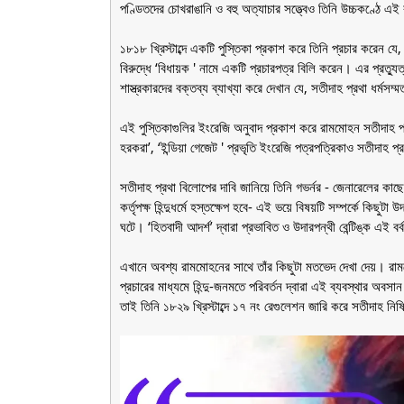
পণ্ডিতদের চোখরাঙানি ও বহু অত্যাচার সত্ত্বেও তিনি উচ্চকণ্ঠে এই 
১৮১৮ খ্রিস্টাব্দে একটি পুস্তিকা প্রকাশ করে তিনি প্রচার করেন যে,
বিরুদ্ধে ‘বিধায়ক ' নামে একটি প্রচারপত্র বিলি করেন। এর প্রত্যু
শাস্ত্রকারদের বক্তব্য ব্যাখ্যা করে দেখান যে, সতীদাহ প্রথা ধর্মসম্
এই পুস্তিকাগুলির ইংরেজি অনুবাদ প্রকাশ করে রামমোহন সতীদাহ প্
হরকরা’, ‘ইন্ডিয়া গেজেট ' প্রভৃতি ইংরেজি পত্রপত্রিকাও সতীদাহ প্র
সতীদাহ প্রথা বিলোপের দাবি জানিয়ে তিনি গভর্নর - জেনারেলের কা
কর্তৃপক্ষ হিন্দুধর্মে হস্তক্ষেপ হবে- এই ভয়ে বিষয়টি সম্পর্কে কিছু
ঘটে। ‘হিতবাদী আদর্শ’ দ্বারা প্রভাবিত ও উদারপন্থী বেন্টিঙ্ক এই ব
এখানে অবশ্য রামমোহনের সাথে তাঁর কিছুটা মতভেদ দেখা দেয়। রা
প্রচারের মাধ্যমে হিন্দু-জনমতে পরিবর্তন দ্বারা এই ব্যবস্থার অবসা
তাই তিনি ১৮২৯ খ্রিস্টাব্দে ১৭ নং রেগুলেশন জারি করে সতীদাহ 