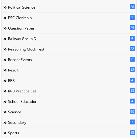
26
Political Science
1
PSC Clerkship
25
Question Paper
4
Railway Group D
22
Reasoning Mock Test
21
Recent Events
12
Result
4
RRB
13
RRB Practice Set
4
School Education
90
Science
3
Secondary
15
Sports