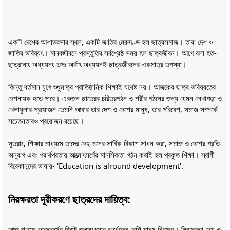
একটি দেশের আশাভরসার স্থল, একটি জাতির মেরুদণ্ড হল ছাত্রসমাজ। তারা দেশ ও
জাতির ভবিষ্যৎ। মানবজীবনে প্রস্তুতির সর্বশ্রেষ্ঠ সময় হল ছাত্রজীবন। আগে বলা হত-
ছাত্রানাং অধ্যয়নং তপঃ অর্থাৎ অধ্যয়নই ছাত্রজীবনের একমাত্র তপস্যা।
কিন্তু বর্তমান যুগে শুধুমাত্র প্রাতিষ্ঠানিক শিক্ষাই যথেষ্ট নয়। আজকের ছাত্র ভবিষ্যতের
দেশনায়ক হতে পারে। একজন ছাত্রের চরিত্রগঠন ও শরীর গঠনের জন্য যেমন লেখাপড়া ও
খেলাধুলার প্রয়োজন তেমনি আবার তার দেশ ও দেশের মানুষ, তার পরিবেশ, সমাজ সম্পর্কে
সচেতনতারও প্রয়োজন রয়েছে।
সুতরাং, শিক্ষার মাধ্যমে তাদের দেহ-মনের সার্বিক বিকাশ সাধন করা, সমাজ ও দেশের প্রতি
অনুরাগ এবং পরার্থপরতায় আত্মোৎসর্গের মানসিকতা গঠন করাই হল প্রকৃত শিক্ষা। স্বামী
বিবেকানন্দের ভাষায়- 'Education is alround development'.
নিরক্ষরতা দূরীকরণে ছাত্রদের দায়িত্ব:
আজ শতকে ভারতবর্ষের বিরাট জনসংখ্যার অর্ধেকের বেশি মানুষ নিরক্ষর। নিরক্ষরতা দেশ ও