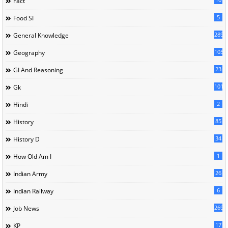
Fact
5
Food SI
289
General Knowledge
105
Geography
23
GI And Reasoning
101
Gk
2
Hindi
85
History
34
History D
1
How Old Am I
26
Indian Army
6
Indian Railway
269
Job News
17
KP