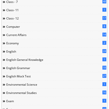
48
Class - 7
1
Class- 11
17
Class- 12
8
Computer
14
Current Affairs
2
Economy
24
English
1
English General Knowledge
18
English Grammar
27
English Mock Test
1
Environmental Science
16
Environmental Studies
1
Exam
10