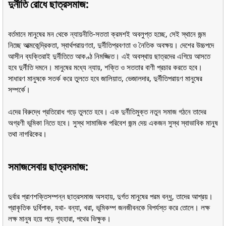
দুর্নীতি রোধে ছাত্রসমাজ:
বর্তমানে মানুষের মন থেকে ন্যায়নীতি-সততা ক্রমশই অবলুপ্ত হচ্ছে, সেই স্থানে জন্ম
নিচ্ছে আত্মকেন্দ্রিকতা, স্বার্থপরায়ণতা, দুর্নীতিপ্রবণতা ও নৈতিক অবক্ষয়। দেশের উচ্চপদে
আসীন ব্যক্তিরাই দুর্নীতিতে আকণ্ঠ নিমজ্জিত। এই অবস্থায় ছাত্রদের এগিয়ে আসতে
হবে দুর্নীতি দমনে। মানুষের মধ্যে ন্যায়, শক্তি ও সততার বাণী প্রচার করতে হবে।
সাধারণ মানুষকে সতর্ক করে তুলতে হবে জালিয়াত, ভেজালদার, দুর্নীতিপরায়ণ মানুষের
সম্পর্কে।
এদের বিরুদ্ধে প্রতিরোধ গড়ে তুলতে হবে। এক দুর্নীতিমুক্ত নতুন সমাজ গঠনে তাদের
অগ্রণী ভূমিকা নিতে হবে। সুস্থ সামাজিক পরিবেশ জন্ম দেয় একজন সুস্থ স্বাভাবিক মানুষ
তথা নাগরিকের।
সমাজসেবায় ছাত্রসমাজ:
দুর্বার প্রাণশক্তিসম্পন্ন ছাত্রসমাজ অসহায়, দুর্গত মানুষের পরম বন্ধু, তাদের আশ্রয়।
প্রাকৃতিক দুর্বিপাক, যথা- বন্যা, খরা, ভূমিকম্প জনজীবনকে বিপর্যস্ত করে তোলে। লক্ষ
লক্ষ মানুষ হয়ে পড়ে গৃহহারা, পথের ভিক্ষুক।