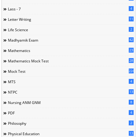
4
Lass - 7
11
Letter Writing
2
Life Science
42
Madhyamik Exam
23
Mathematics
28
Mathematics Mock Test
224
Mock Test
4
MTS
13
NTPC
8
Nursing ANM GNM
4
PDF
2
Philosophy
13
Physical Education