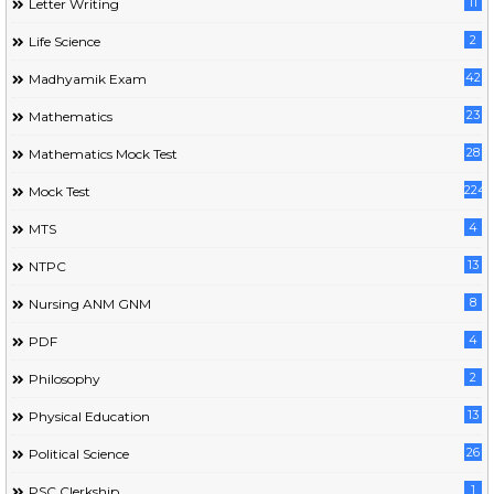
11
Letter Writing
2
Life Science
42
Madhyamik Exam
23
Mathematics
28
Mathematics Mock Test
224
Mock Test
4
MTS
13
NTPC
8
Nursing ANM GNM
4
PDF
2
Philosophy
13
Physical Education
26
Political Science
1
PSC Clerkship