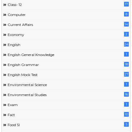
17
Class- 12
8
Computer
14
Current Affairs
2
Economy
24
English
1
English General Knowledge
18
English Grammar
27
English Mock Test
1
Environmental Science
16
Environmental Studies
1
Exam
10
Fact
5
Food SI