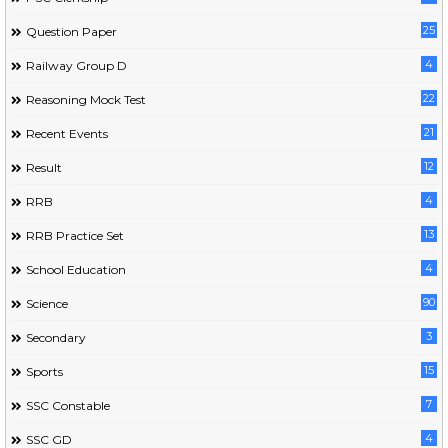
25
Question Paper
4
Railway Group D
22
Reasoning Mock Test
21
Recent Events
12
Result
4
RRB
13
RRB Practice Set
4
School Education
90
Science
3
Secondary
15
Sports
7
SSC Constable
4
SSC GD