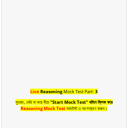
Live
Reasoning
Mock Test Part-
3
সুতরাং, দেরি না করে নীচে
"Start Mock Test" বাটনে ক্লিক করে
Reasoning Mock Test
মকটেস্ট এ অংশগ্রহণ করুন।