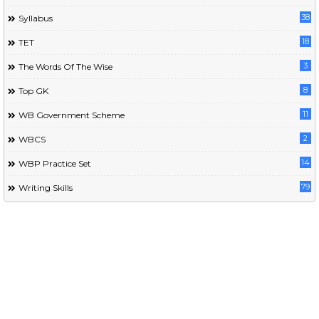
38
Syllabus
18
TET
3
The Words Of The Wise
8
Top GK
11
WB Government Scheme
2
WBCS
14
WBP Practice Set
79
Writing Skills