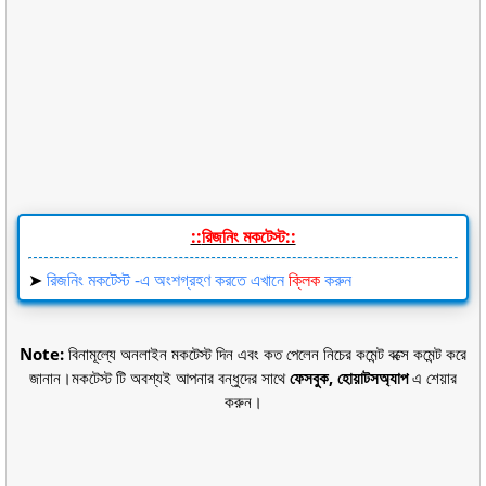
::
রিজনিং মকটেস্ট::
➤
রিজনিং মকটেস্ট -এ অংশগ্রহণ করতে এখানে
ক্লিক
করুন
Note:
বিনামূল্যে অনলাইন মকটেস্ট দিন এবং কত পেলেন নিচের কমেন্ট বক্সে কমেন্ট করে
জানান।মকটেস্ট টি অবশ্যই আপনার বন্ধুদের সাথে
ফেসবুক, হোয়াটসঅ্যাপ
এ শেয়ার
করুন।