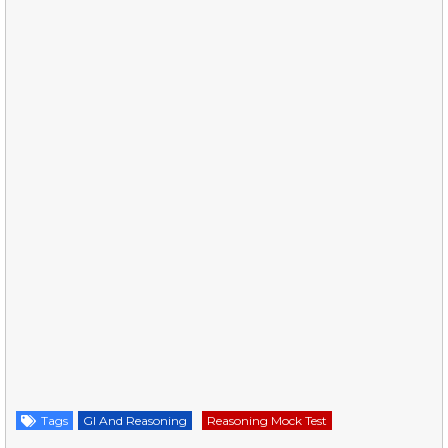
Tags
GI And Reasoning
Reasoning Mock Test