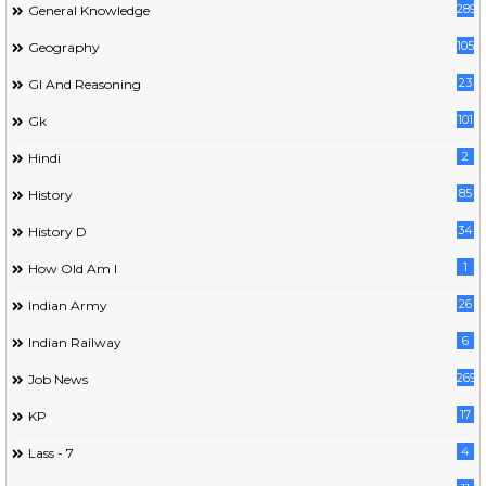
289
General Knowledge
105
Geography
23
GI And Reasoning
101
Gk
2
Hindi
85
History
34
History D
1
How Old Am I
26
Indian Army
6
Indian Railway
269
Job News
17
KP
4
Lass - 7