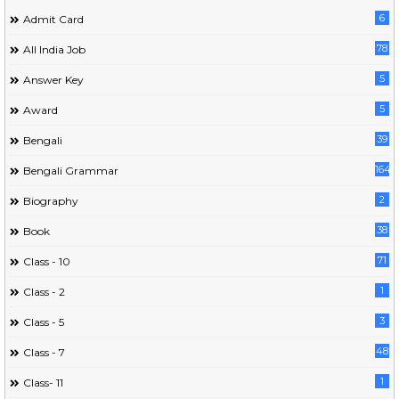
6
Admit Card
78
All India Job
5
Answer Key
5
Award
39
Bengali
164
Bengali Grammar
2
Biography
38
Book
71
Class - 10
1
Class - 2
3
Class - 5
48
Class - 7
1
Class- 11