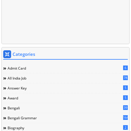
Categories
6
Admit Card
78
All India Job
5
Answer Key
5
Award
39
Bengali
164
Bengali Grammar
2
Biography