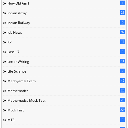
1
How Old Am I
26
Indian Army
6
Indian Railway
269
Job News
17
KP
4
Lass - 7
11
Letter Writing
2
Life Science
42
Madhyamik Exam
23
Mathematics
28
Mathematics Mock Test
224
Mock Test
4
MTS