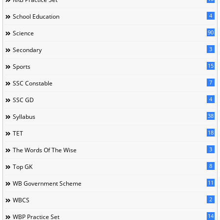
4
School Education
90
Science
3
Secondary
15
Sports
7
SSC Constable
4
SSC GD
38
Syllabus
18
TET
3
The Words Of The Wise
8
Top GK
11
WB Government Scheme
2
WBCS
14
WBP Practice Set