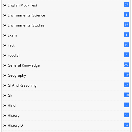
27
English Mock Test
1
Environmental Science
16
Environmental Studies
1
Exam
10
Fact
5
Food SI
289
General Knowledge
105
Geography
23
GI And Reasoning
101
Gk
2
Hindi
85
History
34
History D