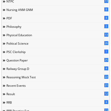
13
NTPC
8
Nursing ANM GNM
4
PDF
2
Philosophy
13
Physical Education
26
Political Science
1
PSC Clerkship
25
Question Paper
4
Railway Group D
22
Reasoning Mock Test
21
Recent Events
12
Result
4
RRB
13
RRB Practice Set