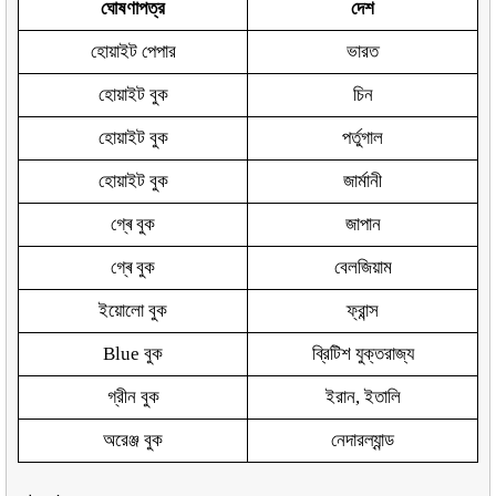
ঘোষণাপত্র
দেশ
হোয়াইট পেপার
ভারত
হোয়াইট বুক
চিন
হোয়াইট বুক
পর্তুগাল
হোয়াইট বুক
জার্মানী
গ্ৰে বুক
জাপান
গ্ৰে বুক
বেলজিয়াম
ইয়োলো বুক
ফ্রান্স
Blue বুক
ব্রিটিশ যুক্তরাজ্য
গ্রীন বুক
ইরান, ইতালি
অরেঞ্জ বুক
নেদারল্যান্ড