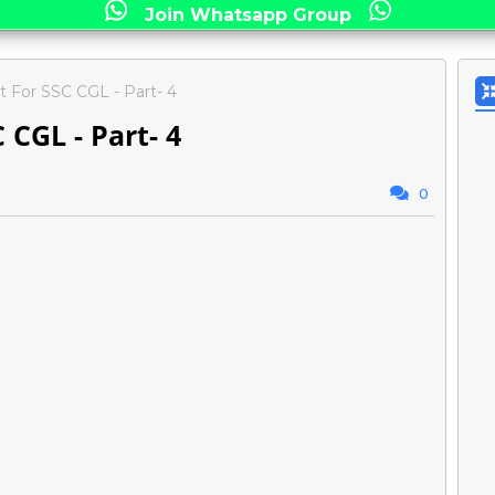
Join Whatsapp Group
t For SSC CGL - Part- 4
 CGL - Part- 4
0