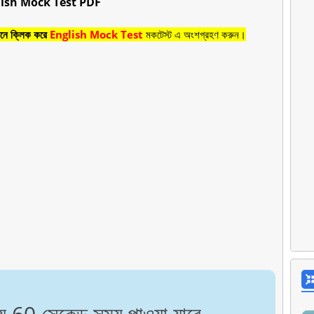
lish Mock Test PDF
ে ক্লিক করে
English Mock Test
মকটেস্ট এ অংশগ্রহণ করুন।
্য 60 সেকেন্ড সময় পাওয়া যাবে