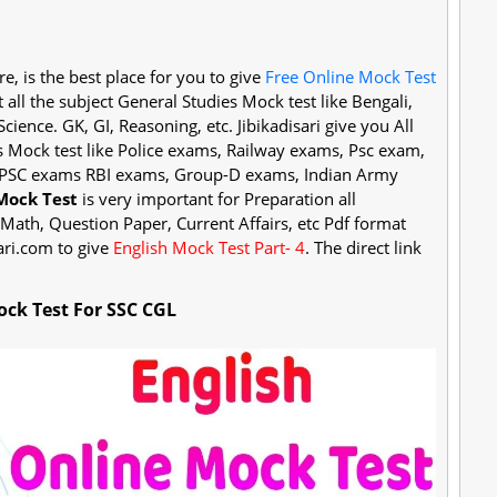
e, is the best place for you to give
Free Online Mock Test
t all the subject General Studies Mock test like Bengali,
cience. GK, GI, Reasoning, etc. Jibikadisari give you All
s Mock test like Police exams, Railway exams, Psc exam,
 UPSC exams RBI exams, Group-D exams, Indian Army
Mock Test
is very important for Preparation all
Math, Question Paper, Current Affairs, etc Pdf format
sari.com to give
English Mock Test Part- 4
. The direct link
ock Test For SSC CGL