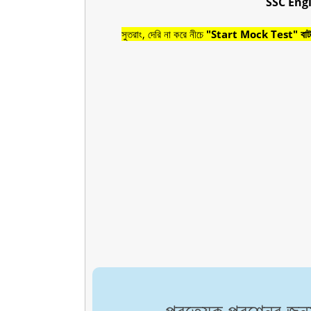
SSC Eng
সুতরাং, দেরি না করে নীচে
"Start Mock Test" বাটন
প্রত্যেক প্রশ্নের জন