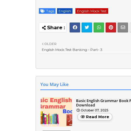
Tags
English
English Mock Test
OLDER
English Mock Test Banking - Part- 3
You May Like
Basic English Grammar Book 
Download
October 07, 2025
Read More