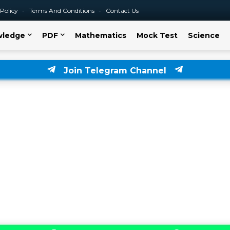
 Policy
Terms And Conditions
Contact Us
wledge
PDF
Mathematics
Mock Test
Science
Join Telegram Channel