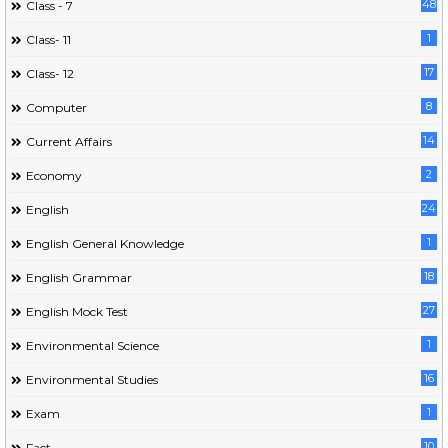
48
Class - 7
1
Class- 11
17
Class- 12
8
Computer
14
Current Affairs
2
Economy
24
English
1
English General Knowledge
18
English Grammar
27
English Mock Test
1
Environmental Science
16
Environmental Studies
1
Exam
10
Fact