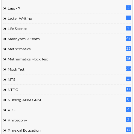
4
Lass - 7
11
Letter Writing
2
Life Science
42
Madhyamik Exam
23
Mathematics
28
Mathematics Mock Test
224
Mock Test
4
MTS
13
NTPC
8
Nursing ANM GNM
4
PDF
2
Philosophy
13
Physical Education