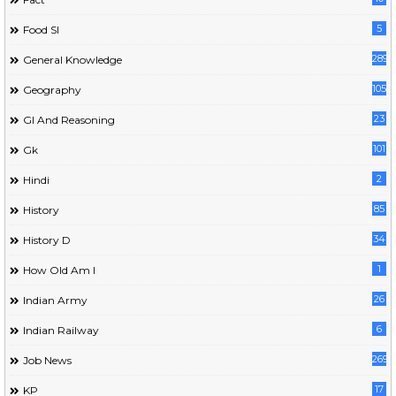
5
Food SI
289
General Knowledge
105
Geography
23
GI And Reasoning
101
Gk
2
Hindi
85
History
34
History D
1
How Old Am I
26
Indian Army
6
Indian Railway
269
Job News
17
KP