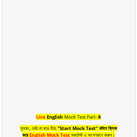
Live
English
Mock Test Part-
8
সুতরাং, দেরি না করে নীচে
"Start Mock Test" বাটনে ক্লিক
করে
English Mock Test
মকটেস্ট এ অংশগ্রহণ করুন।