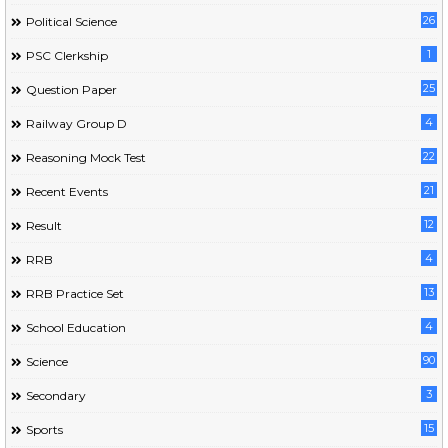
26
Political Science
1
PSC Clerkship
25
Question Paper
4
Railway Group D
22
Reasoning Mock Test
21
Recent Events
12
Result
4
RRB
13
RRB Practice Set
4
School Education
90
Science
3
Secondary
15
Sports