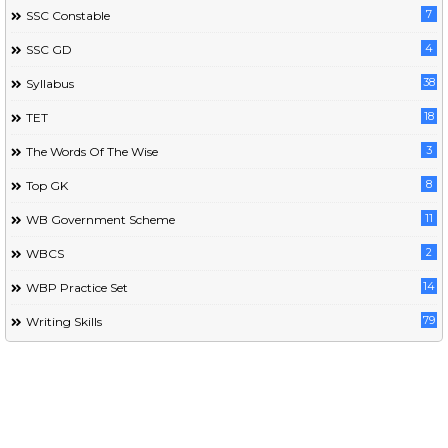
7
SSC Constable
4
SSC GD
38
Syllabus
18
TET
3
The Words Of The Wise
8
Top GK
11
WB Government Scheme
2
WBCS
14
WBP Practice Set
79
Writing Skills