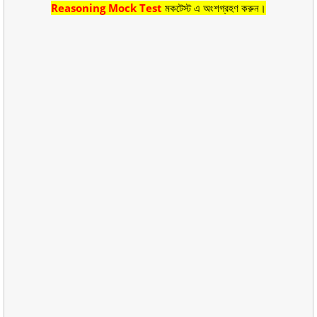
Reasoning Mock Test
মকটেস্ট এ অংশগ্রহণ করুন।