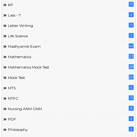
17
KP
4
Lass - 7
11
Letter Writing
2
Life Science
42
Madhyamik Exam
23
Mathematics
28
Mathematics Mock Test
224
Mock Test
4
MTS
13
NTPC
8
Nursing ANM GNM
4
PDF
2
Philosophy