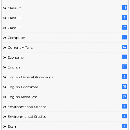
48
Class - 7
1
Class- 11
17
Class- 12
8
Computer
14
Current Affairs
2
Economy
24
English
1
English General Knowledge
18
English Grammar
27
English Mock Test
1
Environmental Science
16
Environmental Studies
1
Exam