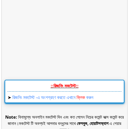
::
রিজনিং মকটেস্ট::
➤
রিজনিং মকটেস্ট -এ অংশগ্রহণ করতে এখানে
ক্লিক
করুন
Note:
বিনামূল্যে অনলাইন মকটেস্ট দিন এবং কত পেলেন নিচের কমেন্ট বক্সে কমেন্ট করে
জানান।মকটেস্ট টি অবশ্যই আপনার বন্ধুদের সাথে
ফেসবুক, হোয়াটসঅ্যাপ
এ শেয়ার