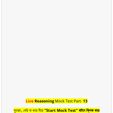
Live
Reasoning
Mock Test Part-
13
সুতরাং, দেরি না করে নীচে
"Start Mock Test" বাটনে ক্লিক করে