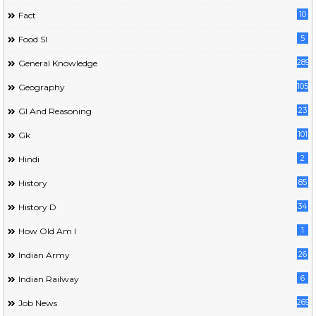
10
Fact
5
Food SI
289
General Knowledge
105
Geography
23
GI And Reasoning
101
Gk
2
Hindi
85
History
34
History D
1
How Old Am I
26
Indian Army
6
Indian Railway
269
Job News