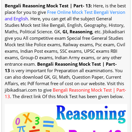
Bengali Reasoning Mock Test | Part- 13:
Here, is the best
place for you to give
Free Online Mock Test Bengali Version
and English
. Here, you can get all the subject General
Studies Mock test like Bengali, English, Geography, History,
Maths, Political Science. GK,
GI, Reasoning
, etc. Jibikadisari
give you All competitive exam Special free General Studies
Mock test like Police exams, Railway exams, Psc exam, Civil
exams, Indian Post exams, SSC exams, UPSC exams RBI
exams, Group-D exams, Indian Army exams, or any other
entrance exam.
Bengali Reasoning Mock Test | Part-
13
is very important for Preparation all examinations. You
can also download GK, GI, Math, Question Paper, Current
Affairs, etc Pdf format free of cost on our website. Visit this
jibikadisari.com to give
Bengali Reasoning Mock Test | Part-
13
. The direct link Of this Mock Test has been given below.