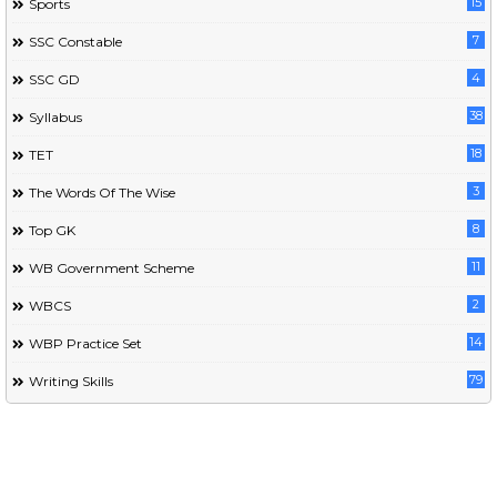
15
Sports
7
SSC Constable
4
SSC GD
38
Syllabus
18
TET
3
The Words Of The Wise
8
Top GK
11
WB Government Scheme
2
WBCS
14
WBP Practice Set
79
Writing Skills