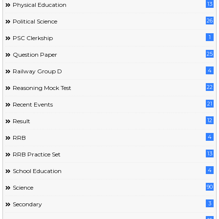
13
Physical Education
26
Political Science
1
PSC Clerkship
25
Question Paper
4
Railway Group D
22
Reasoning Mock Test
21
Recent Events
12
Result
4
RRB
13
RRB Practice Set
4
School Education
90
Science
3
Secondary