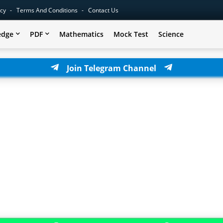
icy
Terms And Conditions
Contact Us
edge
PDF
Mathematics
Mock Test
Science
Join Telegram Channel