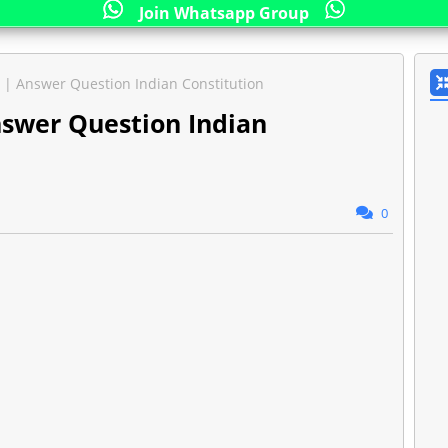
Join Whatsapp Group
 উত্তর | Answer Question Indian Constitution
র | Answer Question Indian
0