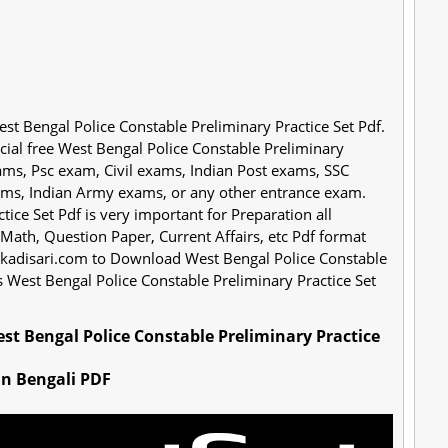
est Bengal Police Constable Preliminary Practice Set Pdf.
ecial free West Bengal Police Constable Preliminary
xams, Psc exam, Civil exams, Indian Post exams, SSC
s, Indian Army exams, or any other entrance exam.
ice Set Pdf is very important for Preparation all
Math, Question Paper, Current Affairs, etc Pdf format
ibikadisari.com to Download West Bengal Police Constable
his West Bengal Police Constable Preliminary Practice Set
টিস সেট || West Bengal Police Constable Preliminary Practice
In Bengali PDF