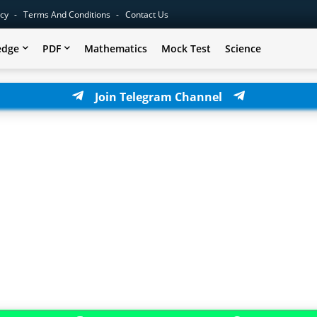
icy
Terms And Conditions
Contact Us
edge
PDF
Mathematics
Mock Test
Science
Join Telegram Channel