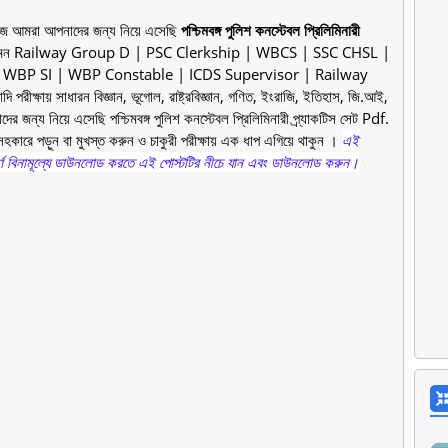
া, আজ আমরা আপনাদের জন্য নিয়ে এসেছি
পশ্চিমবঙ্গ পুলিশ কনস্টেবল প্রিলিমিনারী
ক্ষায় যেমন Railway Group D | PSC Clerkship | WBCS | SSC CHSL |
 WBP SI | WBP Constable | ICDS Supervisor | Railway
 সাধারন বিজ্ঞান, ভূগোল, রাষ্ট্রবিজ্ঞান, গণিত, ইংরাজি, ইতিহাস, জি.আই,
জন্য নিয়ে এসেছি পশ্চিমবঙ্গ পুলিশ কনস্টেবল প্রিলিমিনারী প্র্যাকটিস সেট Pdf.
যত্নসহকারে পড়ুন বা মুখস্ত করুন ও চাকুরী পরীক্ষায় এক ধাপ এগিয়ে থাকুন ।
এই
সম্পূর্ণ বিনামূল্যে ডাউনলোড করতে এই পোস্টটির নীচে যান এবং ডাউনলোড করুন।