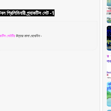
টেবল প্রিলিমিনারী প্র্যাকটিস সেট -1
যাকটিস সেটটির
উত্তর মালা দেখেনিন -