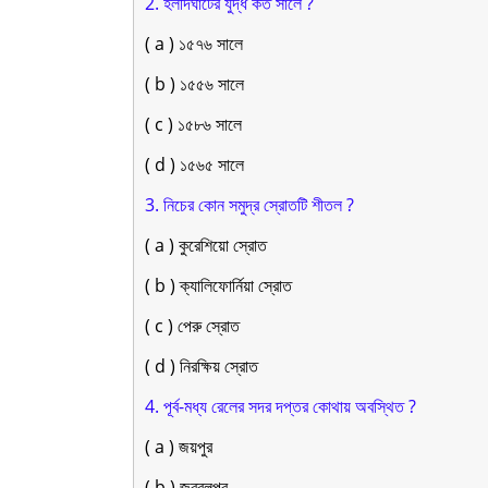
2. হলদিঘাটের যুদ্ধ কত সালে ?
( a ) ১৫৭৬ সালে
( b ) ১৫৫৬ সালে
( c ) ১৫৮৬ সালে
( d ) ১৫৬৫ সালে
3. নিচের কোন সমুদ্র স্রোতটি শীতল ?
( a ) কুরেশিয়াে স্রোত
( b ) ক্যালিফোর্নিয়া স্রোত
( c ) পেরু স্রোত
( d ) নিরক্ষিয় স্রোত
4. পূর্ব-মধ্য রেলের সদর দপ্তর কোথায় অবস্থিত ?
( a ) জয়পুর
( b ) জব্বলপুর