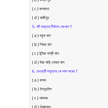
( c ) কলকাতা
( d ) হাজীপুর
5. নটি ভারতের দীর্ঘতম সেচখাল ?
( a ) যমুনা খাল
( b ) শিরহা খাল
( c ) ইন্দিরা গান্ধী খাল
( d ) উচ্চ বাড়ি দোয়াব খাল
6. মেওড়াটি দস্যুদের কে দমন করেন ?
( a ) বলবন
( b ) ইলতুৎমিশ
( c ) আকবর
( d ) ঔরঙ্গজেব