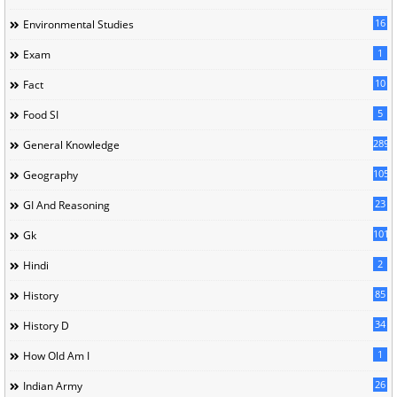
16
Environmental Studies
1
Exam
10
Fact
5
Food SI
289
General Knowledge
105
Geography
23
GI And Reasoning
101
Gk
2
Hindi
85
History
34
History D
1
How Old Am I
26
Indian Army