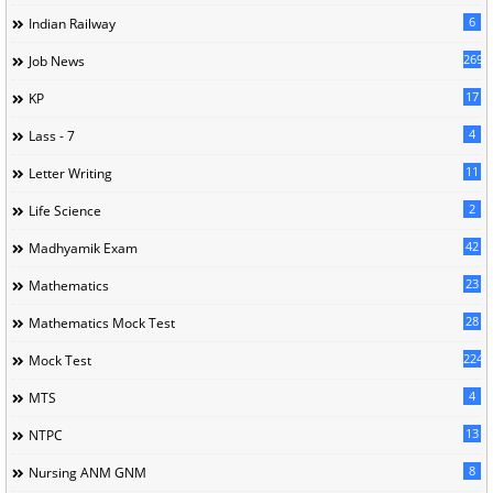
6
Indian Railway
269
Job News
17
KP
4
Lass - 7
11
Letter Writing
2
Life Science
42
Madhyamik Exam
23
Mathematics
28
Mathematics Mock Test
224
Mock Test
4
MTS
13
NTPC
8
Nursing ANM GNM