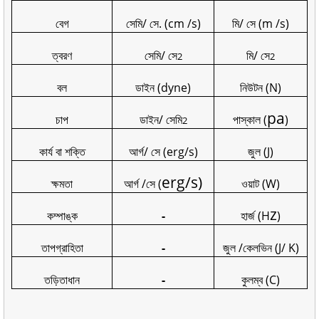
বেগ
সেমি/ সে. (cm /s)
মি/ সে (m /s)
ত্বরণ
সেমি/ সে
মি/ সে
2
2
বল
ডাইন (dyne)
নিউটন (N)
pa
চাপ
ডাইন/ সেমি
পাস্কাল (
)
2
কার্য বা শক্তি
আর্গ/ সে (erg/s)
জুল (J)
erg/s)
ক্ষমতা
আর্গ /সে (
ওয়াট (
W
)
z
কম্পাঙ্ক
-
হার্জ (
H
)
তাপগ্রাহিতা
-
জুল /কেলভিন (
J/ K
)
তড়িতাধান
-
কুলম্ব (
C
)