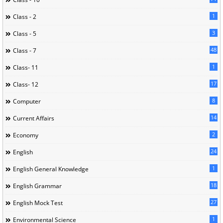
1
Class - 2
3
Class - 5
48
Class - 7
1
Class- 11
17
Class- 12
8
Computer
14
Current Affairs
2
Economy
24
English
1
English General Knowledge
18
English Grammar
27
English Mock Test
1
Environmental Science