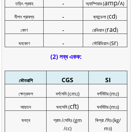
amp/
তড়িৎ প্রবাহ
-
অ্যাম্পিয়ার (
A
)
cd
দীপন প্রাবল্য
-
ক্যান্ডেলা (
)
rad
কোণ
-
রেভিয়ান (
)
sr
ঘনকোণ
-
স্টেরিডিয়ান (
)
(2) লব্ধ একক:
CGS
SI
ভৌতরাশি
ক্ষেত্রফল
বর্গসেমি (cm
)
বর্গমিটার (m
)
2
2
cft)
আয়তন
ঘনসেমি (
ঘনমিটার (m
)
3
ঘনত্ব
গ্রাম /সেমি
(gm
কিগ্রা /মি
(kg/
3
3
/cc)
m
)
3