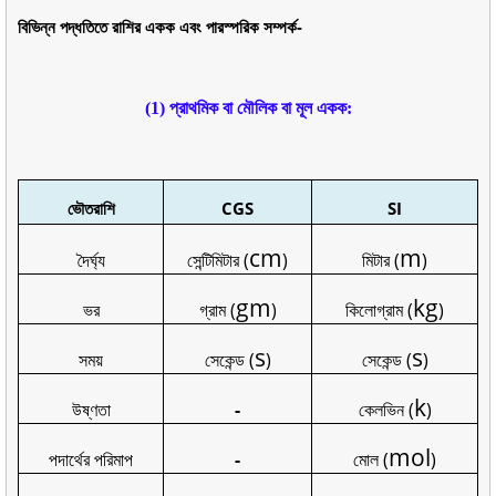
বিভিন্ন পদ্ধতিতে রাশির একক এবং পারস্পরিক সম্পর্ক-
(1) প্রাথমিক বা মৌলিক বা মূল একক:
ভৌতরাশি
CGS
SI
cm
m
দৈর্ঘ্য
সেন্টিমিটার (
)
মিটার (
)
gm
kg
ভর
গ্রাম (
)
কিলোগ্রাম (
)
s
s
সময়
সেকেন্ড (
)
সেকেন্ড (
)
k
উষ্ণতা
-
কেলভিন (
)
mol
পদার্থের পরিমাপ
-
মোল (
)