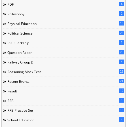
4
PDF
2
Philosophy
13
Physical Education
26
Political Science
1
PSC Clerkship
25
Question Paper
4
Railway Group D
22
Reasoning Mock Test
21
Recent Events
12
Result
4
RRB
13
RRB Practice Set
4
School Education