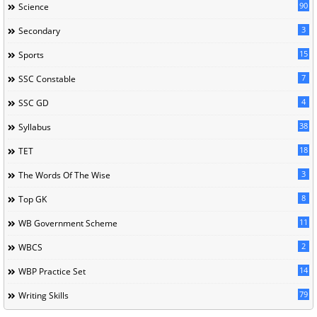
90
Science
3
Secondary
15
Sports
7
SSC Constable
4
SSC GD
38
Syllabus
18
TET
3
The Words Of The Wise
8
Top GK
11
WB Government Scheme
2
WBCS
14
WBP Practice Set
79
Writing Skills