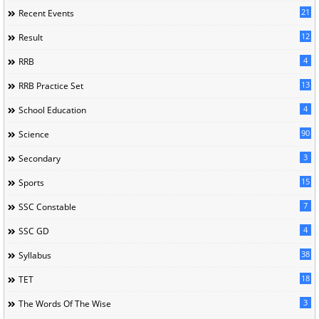
21
Recent Events
12
Result
4
RRB
13
RRB Practice Set
4
School Education
90
Science
3
Secondary
15
Sports
7
SSC Constable
4
SSC GD
38
Syllabus
18
TET
3
The Words Of The Wise