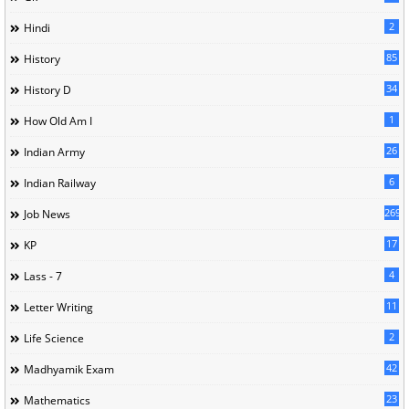
2
Hindi
85
History
34
History D
1
How Old Am I
26
Indian Army
6
Indian Railway
269
Job News
17
KP
4
Lass - 7
11
Letter Writing
2
Life Science
42
Madhyamik Exam
23
Mathematics