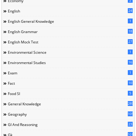
2
Economy
24
English
1
English General Knowledge
18
English Grammar
27
English Mock Test
1
Environmental Science
16
Environmental Studies
1
Exam
10
Fact
5
Food SI
289
General Knowledge
105
Geography
23
GI And Reasoning
101
Gk