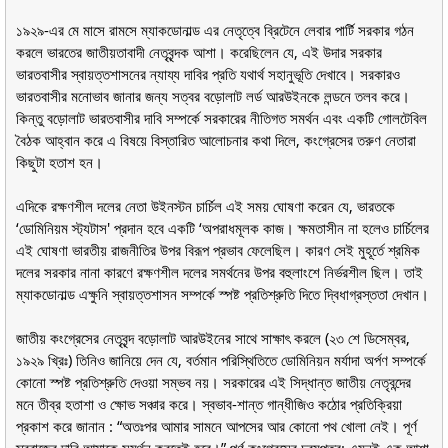
১৯২৯-এর মে মাসে রামসে ম্যাকডোনাল্ড এর নেতৃত্বে ব্রিটেনে লেবার পার্টি সরকার গঠন
করলে ভারতের জাতীয়তাবাদী নেতৃবৃন্দক আশা। করেছিলেন যে, এই উদার সরকার
ভারতবাসীর স্বায়ত্তশাসনের ন্যায্য দাবির প্রতি যথার্থ সহানুভূতি দেখাবে। সরকারও
ভারতবাসীর মনোভাব জানার জন্য সত্বর বড়োলাট লর্ড আরউইনকে লন্ডনে তলব করে।
কিন্তু বড়োলাট ভারতবাসীর দাবি সম্পর্কে সরকারের নীতিগত সমর্থন এবং একটি গোলটেবিল
বৈঠক আহ্বান করে এ বিষয়ে বিস্তারিত আলোচনার কথা দিলে, কংগ্রেসের তরুণ নেতারা
কিছুটা হতাশ হন।
এদিকে রক্ষণশীল দলের নেতা উইনস্টন চার্চিল এই সময় ঘোষণা করেন যে, ভারতকে
‘ডোমিনিয়ম স্ট্যটাস' প্রদান হবে একটি ‘অপরাধমূলক কাজ। ক্ষমতাসীন না হলেও চার্চিলের
এই ঘোষণা ভারতীয় রাজনীতির উপর বিরূপ প্রভাব ফেলেছিল। কারণ সেই মুহূর্তে শ্রমিক
দলের সরকার নানা কারণে রক্ষণশীল দলের সমর্থনের উপর বহুলাংশে নির্ভরশীল ছিল। তাই
ম্যাকডোনাল্ড এক্ষুনি স্বায়ত্তশাসন সম্পর্কে স্পষ্ট প্রতিশ্রুতি দিতে দ্বিধাগ্রস্ততা দেখান।
জাতীয় কংগ্রেসের নেতৃবৃন্দ বড়োলাট আরউইনের সাথে সাক্ষাৎ করলে (২৩ শে ডিসেম্বর,
১৯২৯ খ্রিঃ) তিনিও জানিয়ে দেন যে, বর্তমান পরিস্থিতিতে ডোমিনিয়ন মর্যাদা অর্পণ সম্পর্কে
কোনো স্পষ্ট প্রতিশ্রুতি দেওয়া সম্ভব নয়। সরকারের এই সিদ্ধান্ত জাতীয় নেতৃবন্দের
মনে তীব্র হতাশা ও ক্ষোভ সঞ্চার করে। স্বভাব-শান্ত গান্ধীজিও কঠোর প্রতিক্রিয়া
প্রকাশ করে জানান : “অতঃপর আমার সামনে আপসের আর কোনো পথ খোলা নেই। পূর্ণ
স্বরাজের দাবি আমাকে সমর্থন করতেই হবে।” পূর্ণ কংগ্রেসের চরমপত্র: এমনই এক আশা