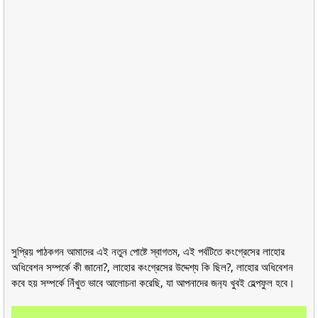
সুপ্রিয় পাঠকগন আমাদের এই নতুন পোষ্টে স্বাগতম, এই পর্বটিতে কংগ্রেসের লাহোর
অধিবেশন সম্পর্কে কী জানো?, লাহোর কংগ্রেসের উদ্দেশ্য কি ছিল?, লাহোর অধিবেশন
কবে হয় সম্পর্কে নিঁখুত ভাবে আলোচনা করেছি, যা আপনাদের জন‍্য খুবই হেল্পফুল হবে।