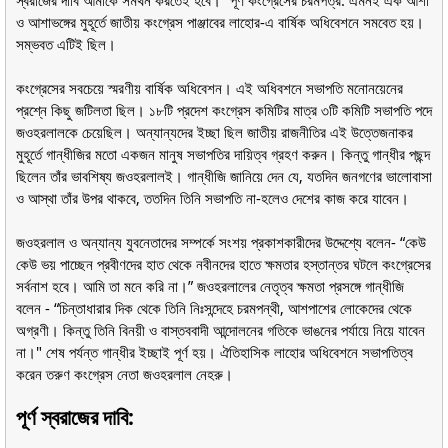
ও আশাভঙ্গের মুহূর্তে জাতীয় কংগ্রেস পাঞ্জাবের লাহোর-এ বার্ষিক অধিবেশনে সমবেত হয়।
সম্ভবত এটিই ছিল।
কংগ্রেসের সবচেয়ে স্মরণীয় বার্ষিক অধিবেশন। এই অধিবশনে সভাপতি মনোনয়েনের
প্রশ্নে কিছু জটিলতা ছিল। ১৮টি প্রদেশ কংগ্রেস কমিটির মাত্র ৩টি কমিটি সভাপতি পদে
জওহরলালকে চেয়েছিল। অন্যান্যদের ইচ্ছা ছিল জাতীয় রাজনীতির এই উত্তেজনাকর
মুহূর্তে গান্ধীজির মতো একজন মানুষ সভাপতির দায়িত্ব গ্রহণ করুন। কিন্তু গান্ধীর পছন্দ
ছিলেন তাঁর ভাবশিষ্য জওহরলালই। গান্ধীজি জানিয়ে দেন যে, যতদিন জনগণের ভালোবাসা
ও আস্থা তাঁর উপর থাকবে, ততদিন তিনি সভাপতি না-হলেও দেশের কাজ করে যাবেন।
জওহরলাল ও অন্যান্য যুবনেতাদের সম্পর্কে সংশয় প্রকাশকারীদের উদ্দেশ্যে বলেন- “কেউ
কেউ ভয় পাচ্ছেন প্রবীণদের হাত থেকে নবীনদের হাতে ক্ষমতার হস্তান্তর ঘটলে কংগ্রেসের
সর্বনাশ হবে। আমি তা মনে করি না।” জওহরলালের নেতৃত্ব ক্ষমতা প্রসঙ্গে গান্ধীজি
বলেন - “চিন্তাধারার দিক থেকে তিনি নিঃসন্দেহে চরমপন্থী, আশপাশের লোকেদের থেকে
অগ্রণী। কিন্তু তিনি বিনয়ী ও বাস্তববাদী আন্দোলনের গতিকে ভাঙনের পর্যায়ে নিয়ে যাবেন
না।" শেষ পর্যন্ত গান্ধীর ইচ্ছাই পূর্ণ হয়। ঐতিহাসিক লাহোর অধিবেশনে সভাপতিত্ব
করেন তরুণ কংগ্রেস নেতা জওহরলাল নেহরু।
পূর্ণ স্বরাজের দাবি: