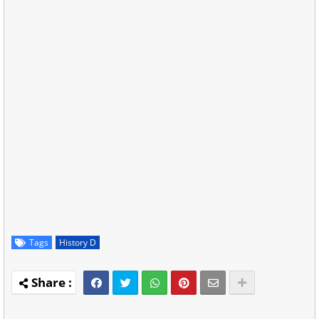
Tags
History D