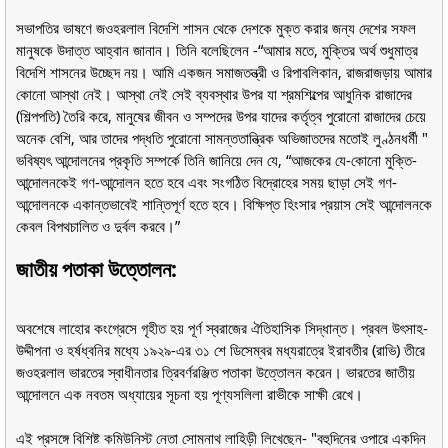
সভাপতির ভাষণে জওহরলাল বিদেশি শাসন থেকে দেশকে মুক্ত করার জন্য দেশের সফল
মানুষকে উদাত্ত আহ্বান জানান। তিনি বলেছিলেন -“আমার মতে, মুক্তির অর্থ শুধুমাত্র
বিদেশি শাসনের উচ্ছেদ নয়। আমি একজন সমাজতন্ত্রী ও রিপাবলিকান, রাজরাজড়ায় আমার
কোনো আস্থা নেই। আস্থা নেই সেই ব্যবস্থার উপর যা শ্রমশিল্পের আধুনিক রাজাদের
(শিল্পপতি) তৈরি করে, মানুষের জীবন ও সম্পদের উপর যাদের কর্তৃত্ব পুরোনো রাজাদের চেয়ে
অনেক বেশি, আর তাদের পদ্ধতি পুরোনো সামন্ততান্ত্রিক অভিজাতদের মতোই লুণ্ঠনধর্মী "
ভবিষ্যৎ আন্দোলনের প্রকৃতি সম্পর্কে তিনি জানিয়ে দেন যে, “আজকের যে-কোনো মুক্তি-
আন্দোলনকেই গণ-আন্দোলন হতে হবে এবং সংগঠিত বিদ্রোহের সময় ছাড়া সেই গণ-
আন্দোলনকে একান্তভাবেই শান্তিপূর্ণ হতে হবে। বিক্ষিপ্ত হিংসার প্রয়াস সেই আন্দোলনকে
কেবল বিপথচালিত ও দুর্বল করবে।”
জাতীয় পতাকা উত্তোলন:
অবশেষে লাহোর কংগ্রেসে গৃহীত হয় পূর্ণ স্বরাজের ঐতিহাসিক সিদ্ধান্ত। প্রবল উৎসাহ-
উদ্দীপনা ও হর্ষধ্বনির মধ্যে ১৯২৯-এর ৩১ শে ডিসেম্বর মধ্যরাত্রে ইরাবতীর (রাভি) তীরে
জওহরলাল ভারতের স্বাধীনতার ত্রিবর্ণরঞ্জিত পতাকা উত্তোলন করেন। ভারতের জাতীয়
আন্দোলনে এক নবতম অধ্যায়ের সূচনা হয় পূণ্যসলিলা রাভীকে সাক্ষী রেখে।
এই প্রসঙ্গে বিশিষ্ট কমিউনিস্ট নেতা সোমনাথ লাহিড়ী লিখেছেন- "বহুদিনের ওপারে একদিন