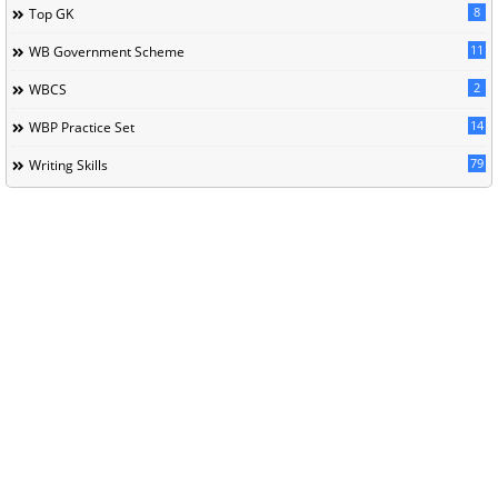
8
Top GK
11
WB Government Scheme
2
WBCS
14
WBP Practice Set
79
Writing Skills