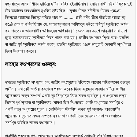
মধ্যরাত্রে আমরা শিবির ছাড়িয়ে ছটিয়া বাহির হইয়াছিলাম। সেদিন রাজী নদীর নিস্তক দুই
তীর আমাদের জয়ধ্বনিতে মুখরিত হইয়াছিল। তুষার শীতল নদীতীরে শীতের প্রচণ্ড
হিংস্রতা আমাদের নিরস্ত করিতে পারে না ......... রাজী নদীর তীরে দাঁড়াইয়া আমরা দৃঢ়
কণ্ঠে ঘোষণা করিয়াছিলাম যে, সাম্রাজ্যবাদের আধিপত্য হইতে পরিপূর্ণ স্বাধীনতা অর্জন
করা প্রত্যেক ভারতবাসীর অবিচ্ছেদ্য অধিকার।” ১৯৩০-এর ২৬শে জানুয়ারি সারা দেশ
জুড়ে মহাসমারোহে স্বাধীনতা দিবস পালন করা হয়। জাতীয় কংগ্রেস স্থির করে- যতদিন
না জাতি পূর্ণ স্বাধীনতা অর্জন করবে, ততদিন প্রতিবছর ২৬শে জানুয়ারি দেশবাসী স্বাধীনতা
দিবস উদযাপন করবে।
লাহোর কংগ্রেসের গুরুত্ব:
ভারতের স্বাধীনতা সংগ্রাম এবং জাতীয় কংগ্রেসের ইতিহাসে লাহোর অধিবেশনের গুরুত্ব
অসীম। এখানেই জাতীয় কংগ্রেস প্রথম অনেক দ্বিধা-দ্বন্দ্বের অবসান ঘটিয়ে জাতীয়
আন্দোলনের লক্ষ্য সম্পর্কে একটা দৃঢ় সিদ্ধান্ত নিতে সক্ষম হয়েছিল। কংগ্রেসের লক্ষ্য
হিসেবে পূর্ণ স্বরাজ বা স্বাধীনতার ঘোষণা ছিল নিঃসন্দেহে একটি অধ্যায়ের সমাপ্তি ও
একটি নতুন অধ্যায়ের সূচনা। ডোমিনিয়ন স্ট্যাটাস অথবা পূর্ণ স্বরাজ- ভারতবাসীর
আন্দোলনের চূড়ান্ত লক্ষ্য সম্পর্কে যুব নেতা ও প্রবীণদের দোদুল্যমানতা ও সংঘাতের
সমাপ্তি ঘটেছিল লাহের কংগ্রেসে।
গান্ধীজি প্রত্যক্ষ গণ- আন্দোলনের আবশ্যিকতা সম্পর্কে এখানেই তাঁর দ্বিধা-দ্বন্দ্বের