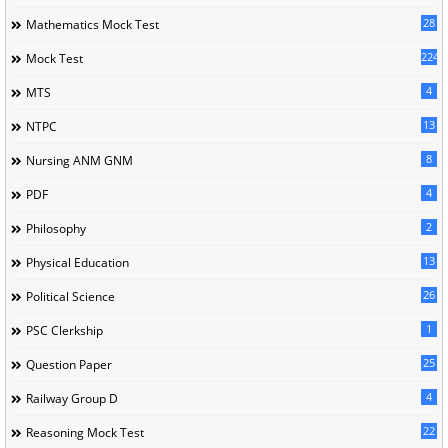
28
Mathematics Mock Test
224
Mock Test
4
MTS
13
NTPC
8
Nursing ANM GNM
4
PDF
2
Philosophy
13
Physical Education
26
Political Science
1
PSC Clerkship
25
Question Paper
4
Railway Group D
22
Reasoning Mock Test